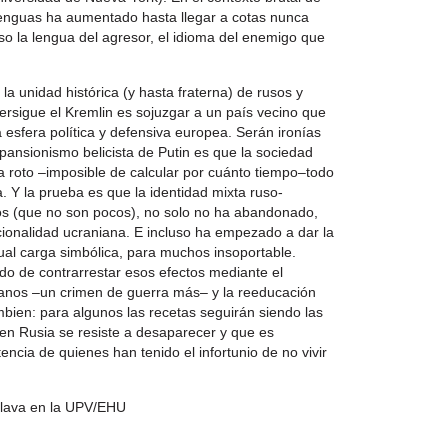
 lenguas ha aumentado hasta llegar a cotas nunca
so la lengua del agresor, el idioma del enemigo que
la unidad histórica (y hasta fraterna) de rusos y
ersigue el Kremlin es sojuzgar a un país vecino que
la esfera política y defensiva europea. Serán ironías
xpansionismo belicista de Putin es que la sociedad
ha roto –imposible de calcular por cuánto tiempo–todo
a. Y la prueba es que la identidad mixta ruso-
nos (que no son pocos), no solo no ha abandonado,
acionalidad ucraniana. E incluso ha empezado a dar la
tual carga simbólica, para muchos insoportable.
do de contrarrestar esos efectos mediante el
ianos –un crimen de guerra más– y la reeducación
mbien: para algunos las recetas seguirán siendo las
en Rusia se resiste a desaparecer y que es
ncia de quienes han tenido el infortunio de no vivir
slava en la UPV/EHU