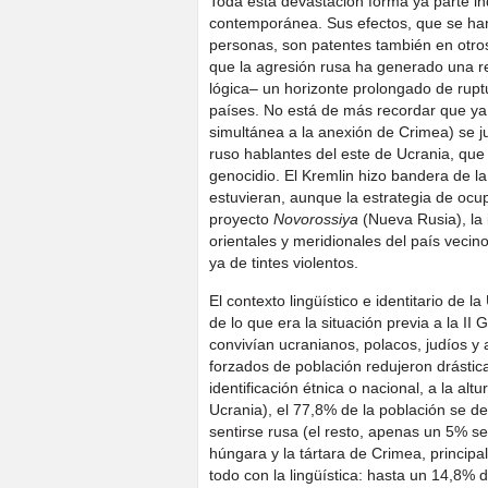
Toda esta devastación forma ya parte indi
contemporánea. Sus efectos, que se han
personas, son patentes también en otros t
que la agresión rusa ha generado una r
lógica– un horizonte prolongado de rupt
países. No está de más recordar que ya 
simultánea a la anexión de Crimea) se j
ruso hablantes del este de Ucrania, qu
genocidio. El Kremlin hizo bandera de la
estuvieran, aunque la estrategia de ocu
proyecto
Novorossiya
(Nueva Rusia), la
orientales y meridionales del país vecin
ya de tintes violentos.
El contexto lingüístico e identitario de 
de lo que era la situación previa a la I
convivían ucranianos, polacos, judíos y
forzados de población redujeron drástica
identificación étnica o nacional, a la al
Ucrania), el 77,8% de la población se d
sentirse rusa (el resto, apenas un 5% se
húngara y la tártara de Crimea, principal
todo con la lingüística: hasta un 14,8%