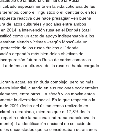
soluble de la historia criminal de la Rusia
 cebado especialmente en la vida cotidiana de las
errenos, como el lingüístico o el identitario, en los
espuesta reactiva que hace presagiar –en buena
ura de lazos culturales y sociales entre ambos
en 2014 la intervención rusa en el Donbás (casi
ustificó como un acto de apoyo indispensable a los
e estaban siendo víctimas –según Moscú–de un
 protección de los rusos étnicos allí donde
pación dependía más bien delos objetivos del
 incorporación futura a Rusia de varias comarcas
o. La defensa a ultranza de ‘lo ruso’ se había cargado
la Ucrania actual es sin duda complejo, pero no más
I Guerra Mundial, cuando en sus regiones occidentales
 alemanes, entre otros. La
shoah
y los movimientos
mente la diversidad social. En lo que respecta a la
tura de 2001 (fecha del último censo realizado en
eclaraba ucraniana, mientras que el 17,3% decía
 repartía entre la nacionalidad rumana/moldava, la
mente). La identificación nacional no coincide del
 de los encuestados que se consideraban ucranianos