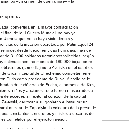
cranianos –un crimen de guerra más– y la
n Igartua.-
nuada, convertida en la mayor conflagración
l final de la II Guerra Mundial, no hay ya
n Ucrania que no se haya visto directa y
encias de la invasión decretada por Putin aquel 24
al se mide, desde luego, en vidas humanas: más de
dor de 31.000 soldados ucranianos fallecidos, según
 hay estimaciones–no menos de 180.000 bajas entre
s poblaciones (como Bajmut o Avdiivka en el este) es
s de Grozni, capital de Chechenia, completamente
con Putin como presidente de Rusia. A nadie se le
embradas de cadáveres de Bucha, al noroeste de Kiev,
eres, niños y ancianos– que fueron masacrados a
Debeka
a de acceder, sin éxito, al corazón de la capital
 Zelenski, derrocar a su gobierno e instaurar un
Shushi (Kara
ntral nuclear de Zaporiyia, la voladura de la presa de
"El instante d
2020/19/08).
aques constantes con drones y misiles a decenas de
s cometidos por el ejército invasor.