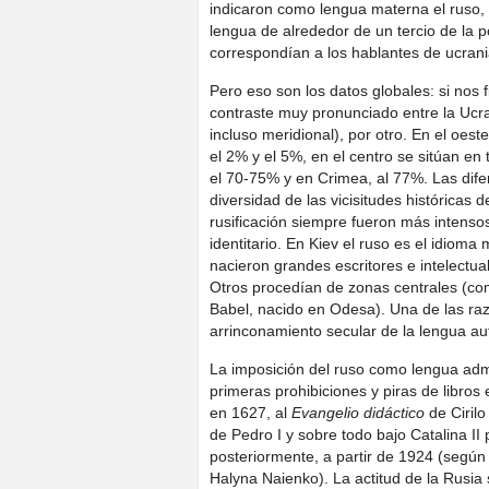
indicaron como lengua materna el ruso, l
lengua de alrededor de un tercio de la p
correspondían a los hablantes de ucran
Pero eso son los datos globales: si nos 
contraste muy pronunciado entre la Ucrani
incluso meridional), por otro. En el oest
el 2% y el 5%, en el centro se sitúan en
el 70-75% y en Crimea, al 77%. Las dife
diversidad de las vicisitudes históricas 
rusificación siempre fueron más intensos
identitario. En Kiev el ruso es el idioma
nacieron grandes escritores e intelectu
Otros procedían de zonas centrales (co
Babel, nacido en Odesa). Una de las raz
arrinconamiento secular de la lengua aut
La imposición del ruso como lengua admini
primeras prohibiciones y piras de libros 
en 1627, al
Evangelio didáctico
de Cirilo
de Pedro I y sobre todo bajo Catalina II
posteriormente, a partir de 1924 (según
Halyna Naienko). La actitud de la Rusia