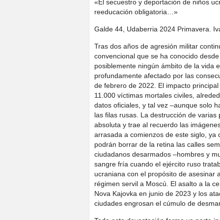
«El secuestro y deportación de niños u
reeducación obligatoria…»
Galde 44, Udaberria 2024 Primavera. Ivá
Tras dos años de agresión militar conti
convencional que se ha conocido desde e
posiblemente ningún ámbito de la vida e
profundamente afectado por las consecu
de febrero de 2022. El impacto princip
11.000 víctimas mortales civiles, alrede
datos oficiales, y tal vez –aunque solo
las filas rusas. La destrucción de varia
absoluta y trae al recuerdo las imágene
arrasada a comienzos de este siglo, ya 
podrán borrar de la retina las calles s
ciudadanos desarmados –hombres y muj
sangre fría cuando el ejército ruso tratab
ucraniana con el propósito de asesinar a
régimen servil a Moscú. El asalto a la ce
Nova Kajovka en junio de 2023 y los at
ciudades engrosan el cúmulo de desmane