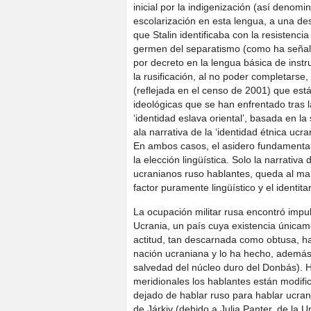
inicial por la indigenización (así denom
escolarización en esta lengua, a una d
que Stalin identificaba con la resistenci
germen del separatismo (como ha señala
por decreto en la lengua básica de instr
la rusificación, al no poder completarse
(reflejada en el censo de 2001) que est
ideológicas que se han enfrentado tras 
‘identidad eslava oriental’, basada en l
ala narrativa de la ‘identidad étnica uc
En ambos casos, el asidero fundamental 
la elección lingüística. Solo la narrativa 
ucranianos ruso hablantes, queda al mar
factor puramente lingüístico y el identita
La ocupación militar rusa encontró impu
Ucrania, un país cuya existencia únicam
actitud, tan descarnada como obtusa, ha 
nación ucraniana y lo ha hecho, además, 
salvedad del núcleo duro del Donbás). Ha
meridionales los hablantes están modifi
dejado de hablar ruso para hablar ucran
de Járkiv (debido a Julia Panter, de la 