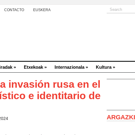
CONTACTO
EUSKERA
iradak
»
Etxekoak
»
Internazionala
»
Kultura
»
a invasión rusa en el
tico e identitario de
ARGAZK
 2024