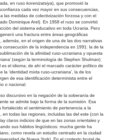
inada, en ruso
korenizatsiya
), que promovió la
esconfianza cada vez mayor en sus consecuencias,
a a las medidas de colectivización forzosa y con el
do Dominique Arel). En 1958 el ruso se convirtió
ucción del sistema educativo en toda Ucrania. Pero
, generó una fractura entre áreas geográficas
á, además, en el origen de una de las dos narrativas
la consecución de la independencia en 1991: la de la
a sublimación de la afinidad ruso-ucraniana y opuesta
raniana’ (según la terminología de Stephen Shulman).
es el idioma; de ahí el marcado carácter político de
de la ‘identidad mixta ruso-ucraniana’, la de los
gen de esa identificación determinista entre el
rio o nacional.
lso discursivo en la negación de la soberanía de
ente se admite bajo la forma de la sumisión. Esa
fortalecido el sentimiento de pertenencia a la
en todas las regiones, incluidas las del este (con la
y claros indicios de que en las zonas orientales y
cando sus hábitos lingüísticos: mucha gente ha
iano, como revela un estudio centrado en la ciudad
Universidad de Nueva York). En el contexto brutal de