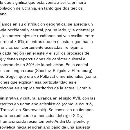
o que significa que esta venía a ser la primera
oblación de Ucrania, en tanto que dos tercios
iano.
fijamos en su distribución geográfica, se aprecia un
a occidental y central, por un lado, y la oriental (e
e, los porcentajes de rusófonos nativos oscilan entre
 torno al 7-8%, mientras que en el este llegan hasta
rencias son ciertamente acusadas, reflejan la
de cada región (en el este y el sur los procesos de
) y tienen repercusiones de carácter cultural e
 materno de un 30% de la población. En la capital
ales en lengua rusa (Shestov, Bulgakov, Ehrenburg).
mo Gógol, que era de Poltava) o meridionales (como
ones que explican esa particularidad es el
óctona en amplios territorios de la actual Ucrania.
strativa y cultural arranca en el siglo XVII, con las
escritos en ucraniano eclesiástico (como le ocurrió,
 Trankvillion-Stavrovetski). Se consolida en tiempos
 para recrudecerse a mediados del siglo XIX y,
 han analizado recientemente Andrii Danylenko y
 soviética hacia el ucraniano pasó de una apuesta