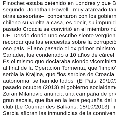
Pinochet estaba detenido en Londres y que Bl
segundo, Jonathan Powell –muy atareado ta
otras asesorías–, concertaron con los gobier
chileno su vuelta a casa, es decir, su impunid
pasado Croacia se convirtió en el miembro n
UE. Desde donde uno escribe siente vergüenz
recordar que las encuestas sobre la corrupci
ese país. El año pasado el ex-primer ministro 
Sanader, fue condenado a 10 años de cárcel 
Es el mismo que declaraba siendo viceministr
al final de la Operación Tormenta, que ‘limpió
serbia la Krajina, que “los serbios de Croacia
autonomía, se han ido todos” (El País, 29/10/
pasado octubre (2013) el gobierno socialdem
Zoran Milanovic anuncia una campaña de priv
gran escala, que iba en la letra pequeña del i
club (Le Courrier des Balkans, 15/10/2013), 
Serbia afloran las inmundicias de la conniven