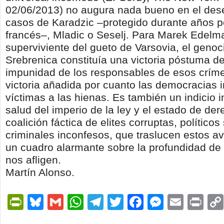
02/06/2013) no augura nada bueno en el des
casos de Karadzic –protegido durante años por
francés–, Mladic o Seselj. Para Marek Edelm
superviviente del gueto de Varsovia, el genoc
Srebrenica constituía una victoria póstuma de 
impunidad de los responsables de esos crím
victoria añadida por cuanto las democracias 
víctimas a las hienas. Es también un indicio i
salud del imperio de la ley y el estado de der
coalición fáctica de elites corruptas, políticos
criminales inconfesos, que traslucen estos av
un cuadro alarmante sobre la profundidad de
nos afligen.
Martín Alonso.
PrintFriendly
Bluesky
Gmail
WhatsApp
Telegram
Twitter
Facebook
Messen
Email
Pri