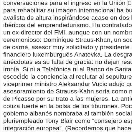
conversaciones para el ingreso en la Unión 
para rehabilitar su imagen internacional ha 
avalista de altura inspirándose acaso en dos 
ibéricos del emprendedurismo. Ha contratado
un ex-director del FMI, aunque con un nombr
ceremonioso: Dominique Straus-Khan, un so
de carné, asesor muy solicitado y presidente
financiero luxemburgués Anatevka. La desgra
anécdotas es su falta de gracia: no dejan resq
ironía. Si ni a Telefónica ni al Banco de Sant
escocido la conciencia al reclutar al sepultur
viceprimer ministro Aleksandar Vucic adujo q
asesoramiento de Strauss-Kahn sería como n
de Picasso por su trato a las mujeres. La ant
cotiza fuerte en la bolsa de los tiburones. Po
gobierno albanés nombraba al también social
pluriempleado Tony Blair como “consejero esp
integración europea”. (Recordemos que hace