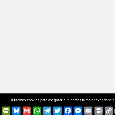
Utilizamos cookies para asegurar que damos la mejor experiencia 
PrintFriendly
Bluesky
Gmail
WhatsApp
Telegram
Twitter
Facebook
Messenger
Email
Print
L