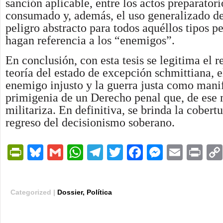
sanción aplicable, entre los actos preparatori
consumado y, además, el uso generalizado de 
peligro abstracto para todos aquéllos tipos p
hagan referencia a los “enemigos”.
En conclusión, con esta tesis se legitima el r
teoría del estado de excepción schmittiana, 
enemigo injusto y la guerra justa como mani
primigenia de un Derecho penal que, de ese 
militariza. En definitiva, se brinda la cobertu
regreso del decisionismo soberano.
PrintFriendly
Bluesky
Gmail
WhatsApp
Telegram
Twitter
Facebook
Messen
Email
Pri
Categorized |
Dossier
,
Política