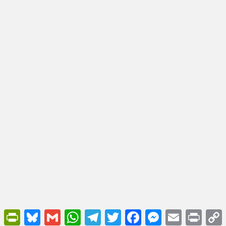
PrintFriendly
Bluesky
Gmail
WhatsApp
Telegram
Twitter
Facebook
Messenger
Email
Print
L