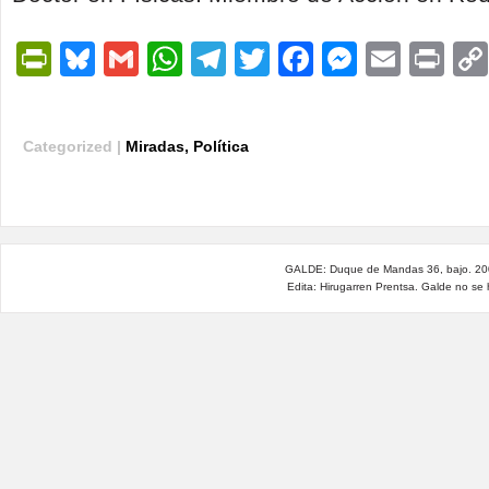
PrintFriendly
Bluesky
Gmail
WhatsApp
Telegram
Twitter
Facebook
Messen
Email
Pri
Categorized |
Miradas
,
Política
GALDE: Duque de Mandas 36, bajo. 200
Edita: Hirugarren Prentsa. Galde no se