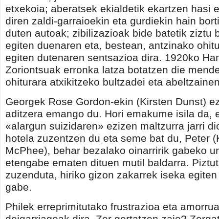
etxekoia; aberatsek ekialdetik ekartzen hasi e
diren zaldi-garraioekin eta gurdiekin hain borti
duten autoak; zibilizazioak bide batetik ziztu 
egiten duenaren eta, bestean, antzinako ohit
egiten dutenaren sentsazioa dira. 1920ko H
Zoriontsuak erronka latza botatzen die mend
ohiturara atxikitzeko bultzadei eta abeltzainen
Georgek Rose Gordon-ekin (Kirsten Dunst) e
aditzera emango du. Hori emakume isila da, 
«alargun suizidaren» ezizen maltzurra jarri di
hotela zuzentzen du eta seme bat du, Peter (
McPhee), behar bezalako oinarririk gabeko ur
etengabe ematen dituen mutil baldarra. Piztu
zuzenduta, hiriko gizon zakarrek iseka egiten 
gabe.
Philek erreprimitutako frustrazioa eta amorru
deigarriagoak dira. Zer gertatzen zaio? Zerga