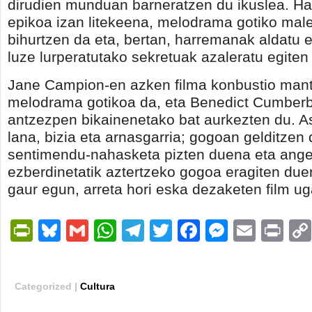
dirudien munduan barneratzen du ikuslea. Ha
epikoa izan litekeena, melodrama gotiko mal
bihurtzen da eta, bertan, harremanak aldatu eg
luze lurperatutako sekretuak azaleratu egiten 
Jane Campion-en azken filma konbustio man
melodrama gotikoa da, eta Benedict Cumber
antzezpen bikainenetako bat aurkezten du. 
lana, bizia eta arnasgarria; gogoan gelditzen 
sentimendu-nahasketa pizten duena eta ange
ezberdinetatik aztertzeko gogoa eragiten due
gaur egun, arreta hori eska dezaketen film uga
PrintFriendly
Bluesky
Gmail
WhatsApp
Telegram
Twitter
Facebook
Messen
Email
Pri
Categorized |
Cultura