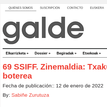
QUIÉNES SOMOS
SUSCRIPCIÓN
CONTACTO
EUSKERA
Elkarrizketa
»
Dossier
»
Begiradak
»
Etxekoak
»
69 SSIFF. Zinemaldia: Txak
boterea
Fecha de publicación:: 12 de enero de 2022
By:
Sabiñe Zurutuza