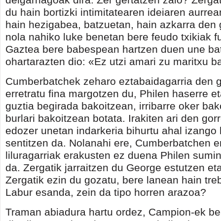
du hain bortizki intimitatearen ideiaren aurre
hain hezigabea, batzuetan, hain azkarra den
nola nahiko luke benetan bere feudo txikiak 
Gaztea bere babespean hartzen duen une bat
ohartarazten dio: «Ez utzi amari zu maritxu ba
Cumberbatchek zeharo eztabaidagarria den 
erretratu fina margotzen du, Philen haserre e
guztia begirada bakoitzean, irribarre oker bak
burlari bakoitzean botata. Irakiten ari den gor
edozer unetan indarkeria bihurtu ahal izango 
sentitzen da. Nolanahi ere, Cumberbatchen 
liluragarriak erakusten ez duena Philen sumin
da. Zergatik jarraitzen du George estutzen eta
Zergatik ezin du gozatu, bere lanean hain tr
Labur esanda, zein da tipo horren arazoa?
Traman abiadura hartu ordez, Campion-ek bel