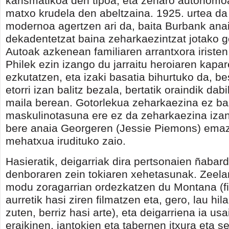
karismatikoa den tipoa, eta zeharo autonomoa
matxo krudela den abeltzaina. 1925. urtea d
modernoa agertzen ari da, baita Burbank ana
dekadentetzat baina zeharkaezintzat jotako g
Autoak azkenean familiaren arrantxora iristen
Philek ezin izango du jarraitu heroiaren kapa
ezkutatzen, eta izaki basatia bihurtuko da, be
etorri izan balitz bezala, bertatik oraindik dabi
maila berean. Gotorlekua zeharkaezina ez ba
maskulinotasuna ere ez da zeharkaezina izan
bere anaia Georgeren (Jessie Piemons) emazt
mehatxua irudituko zaio.
Hasieratik, deigarriak dira pertsonaien ñabar
denboraren zein tokiaren xehetasunak. Zeela
modu zoragarrian ordezkatzen du Montana (f
aurretik hasi ziren filmatzen eta, gero, lau hil
zuten, berriz hasi arte), eta deigarriena ia u
eraikinen, jantokien eta tabernen itxura eta s