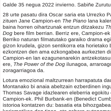
Galde 35 negua 2022 invierno. Sabiñe Zurutu
28 urte pasatu dira Oscar saria eta Urrezko P
zituen Jane Campion-en
The Piano
lana kaler
baina horren oihartzunak entzun ditzakezu
Th
Dog
bere film berrian. Berriz ere, Campion-e
Berriko naturan filmatutako garaiko drama egi
gizon krudela, gizon sentikorra eta horietako 
ezkontzen den ama ezkongabea aurkezten di
Campion-en lan ezagunenarekin antzekotasun
ere,
The Power of the Dog
ilunagoa, arraroag
zoragarriagoa da.
Lotura emozional maltzurrean harrapatuta d
Montanako bi anaia abeltzain ezberdinen ing
Thomas Savage idazlearen eleberria egokitu
Campion-ek. Phil Burbank-en (Benedict Cumb
istorioa kontatzen du: basatia eta bihozgabe