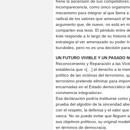
frene la ascensión de sus competidores
incomparecencia, como único organismo 
mecanismo para integrar al que llama a 
radical de los valores que amenazó el te
argumento que, de nuevo, no está en man
comparten esa tesis. El péndulo entre d
éste responde a lo largo de su historia
estrategia al ver amenazado su poder tra
burukides, pero no es una decisión par
UN FUTURO VIVIBLE Y UN PASADO N
Reconocimiento y Reparación a las Víc
establecía que «[…] el derecho a la mem
político de las víctimas del terrorismo
terrorismo pretende eliminar para imponer
encarnadas en el Estado democrático de
convivencia integradora».
Esa declaración podría instituirse como
prueba del algodón de la sinceridad ab
con el respeto, la defensa y el valor que
vasca. No se puede evitar que lleguen al
sus objetivos políticos, su original mode
en términos de democracia.