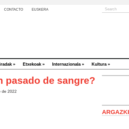
CONTACTO
EUSKERA
iradak
»
Etxekoak
»
Internazionala
»
Kultura
»
un pasado de sangre?
e de 2022
ARGAZK