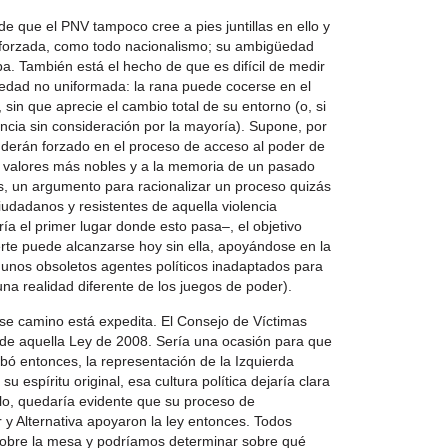
e que el PNV tampoco cree a pies juntillas en ello y
 forzada, como todo nacionalismo; su ambigüedad
. También está el hecho de que es difícil de medir
edad no uniformada: la rana puede cocerse en el
sin que aprecie el cambio total de su entorno (o, si
ncia sin consideración por la mayoría). Supone, por
derán forzado en el proceso de acceso al poder de
 a valores más nobles y a la memoria de un pasado
s, un argumento para racionalizar un proceso quizás
iudadanos y resistentes de aquella violencia
ía el primer lugar donde esto pasa–, el objetivo
uerte puede alcanzarse hoy sin ella, apoyándose en la
n unos obsoletos agentes políticos inadaptados para
n una realidad diferente de los juegos de poder).
e camino está expedita. El Consejo de Víctimas
de aquella Ley de 2008. Sería una ocasión para que
bó entonces, la representación de la Izquierda
 espíritu original, esa cultura política dejaría clara
rlo, quedaría evidente que su proceso de
r y Alternativa apoyaron la ley entonces. Todos
 sobre la mesa y podríamos determinar sobre qué