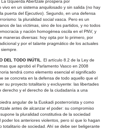
. La Izquierda Abertzale prospera por
vivo en un sistema anquilosado y sin salida (no hay
la puerta del Ejecutivo). Segundo, en una defensa
rrorismo: la pluralidad social vasca. Pero es un
os de las víctimas, sino de los partidos, y no todos
emocracia y nación homogénea oscila en el PNV, y
 de maneras diversas: hoy opta por lo primero, por
dicional y por el talante pragmático de los actuales
a siempre.
O DEL TODO INÚTIL
. El artículo 8.2 de la Ley de
timas que aprobó el Parlamento Vasco en 2008
oria tendrá como elemento esencial el significado
, que se concreta en la defensa de todo aquello que el
 su proyecto totalitario y excluyente: las libertades
 derecho y el derecho de la ciudadanía a una
 piedra angular de la Euskadi posterrorista y como
ertzale antes de alcanzar el poder: su compromiso
 supone la pluralidad constitutiva de la sociedad
 poder los anteriores violentos, pero sí que lo hagan
lo totalitario de sociedad. Ahí se debe ser beligerante