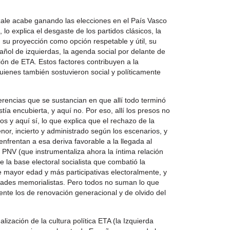
zale acabe ganando las elecciones en el País Vasco
lo explica el desgaste de los partidos clásicos, la
su proyección como opción respetable y útil, su
pañol de izquierdas, la agenda social por delante de
ción de ETA. Estos factores contribuyen a la
enes también sostuvieron social y políticamente
rencias que se sustancian en que allí todo terminó
́a encubierta, y aquí no. Por eso, allí los presos no
os y aquí sí, lo que explica que el rechazo de la
menor, incierto y administrado según los escenarios, y
e enfrentan a esa deriva favorable a la llegada al
PNV (que instrumentaliza ahora la íntima relación
e la base electoral socialista que combatió la
de mayor edad y más participativas electoralmente, y
tidades memorialistas. Pero todos no suman lo que
ente los de renovación generacional y de olvido del
lización de la cultura política ETA (la Izquierda