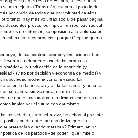
 progresivo en el resto de España, a pesar de la
n se asemeja a la Transición, cuando el pasado de
 más por olvido de todos que por voluntad de ellos.
 otro tanto: hay más voluntad social de pasar página
Sus doscientos presos les impiden un rechazo radical
siendo los de entonces, su oposición a la violencia es
e encabece la transformación porque Otegi se queda
ar suyo, de sus contradicciones y limitaciones. Les
s llevaron a defender el uso de las armas: la
histórico», la justificación de la aparición (y
sidad» (y no por decisión y economía de medios) y
de una sociedad moderna como la vasca. En
dores en la democracia y en la tolerancia, y no en el
nque sea ahora sin violencia, es nula. Es un
echo de que el nacionalismo tradicional comparta con
ntos impide ver el futuro con optimismo.
y las sociedades, para sobrevivir, se echan al gaznate
a posibilidad de enfrentar esa deriva que sin
io que pretendían cuando mataban? Primero, en un
olítica de los partidos «de poder» que limite o