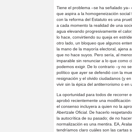
Tiene el problema –se ha señalado ya– d
que aspira a la homogeneización social
con la reforma del Estatuto es una prueba
a cada momento la realidad de una soci
agua elevando progresivamente el calor, 
lo hace, convirtiendo su queja en estride
otro lado, un bloqueo que algunos enten
la mano de la mayoría electoral, ajena
que no hace suyos. Pero sería, al meno
imparable sin renunciar a lo que como c
podemos exigir. De lo contrario –y no ser
político que ayer se defendió con la m
resignación y el olvido ciudadanos (y e
vivir sin la épica del antiterrorismo o e
La oportunidad para todos de recorrer es
aprobó recientemente una modificación 
el consenso incluyera a quien no la apro
Abertzale Oficial. De hacerlo respetando su
la autocrítica de su pasado; de no hace
normalización es una mentira. EA, Arala
tendríamos claro cuáles son las cartas