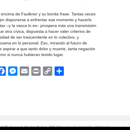
 encima de Faulkner y su bonita frase. Tantas veces
ejor disponerse a enfrentar ese momento y hacerlo
tas –y la vasca lo es– prospera más una transmisión
e otra cívica, dispuesta a hacer valer criterios de
sidad de ser trascendente en lo colectivo, y
uena en lo personal. Eso, mirando al futuro de
 aspirar a que tanto dolor y muerte, tanta negación
como si nunca hubieran tenido lugar.
App
egram
witter
Facebook
Messenger
Email
Print
Copy
Compartir
Link
ALDE: Duque de Mandas 36, bajo. 20012 Donostia / San Sebastián. Información:
info@galde.