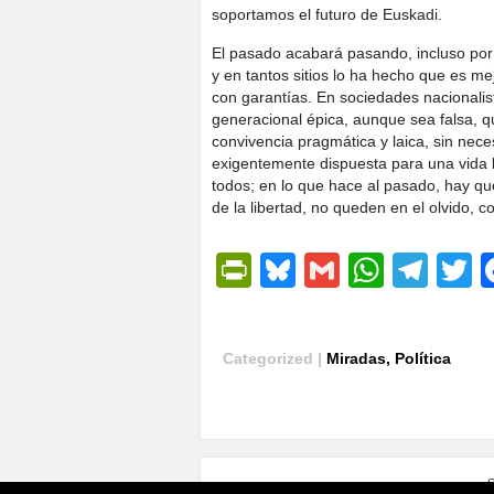
soportamos el futuro de Euskadi.
El pasado acabará pasando, incluso por
y en tantos sitios lo ha hecho que es m
con garantías. En sociedades nacionalis
generacional épica, aunque sea falsa, qu
convivencia pragmática y laica, sin nece
exigentemente dispuesta para una vida b
todos; en lo que hace al pasado, hay que
de la libertad, no queden en el olvido, 
PrintFriendly
Bluesky
Gmail
Whats
Tel
T
Categorized |
Miradas
,
Política
G