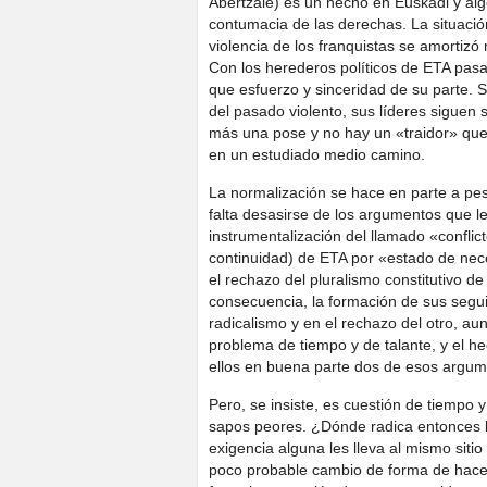
Abertzale) es un hecho en Euskadi y algo
contumacia de las derechas. La situació
violencia de los franquistas se amortizó
Con los herederos políticos de ETA pasa
que esfuerzo y sinceridad de su parte. 
del pasado violento, sus líderes siguen 
más una pose y no hay un «traidor» qu
en un estudiado medio camino.
La normalización se hace en parte a pes
falta desasirse de los argumentos que le
instrumentalización del llamado «conflicto 
continuidad) de ETA por «estado de nece
el rechazo del pluralismo constitutivo 
consecuencia, la formación de sus segui
radicalismo y en el rechazo del otro, au
problema de tiempo y de talante, y el h
ellos en buena parte dos de esos argume
Pero, se insiste, es cuestión de tiempo 
sapos peores. ¿Dónde radica entonces l
exigencia alguna les lleva al mismo sit
poco probable cambio de forma de hacer p