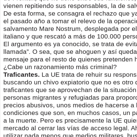
vienen repitiendo sus responsables, la de sal
De esta forma, se consagra el rechazo que y
el pasado año a tomar el relevo de la operac
salvamento Mare Nostrum, desplegada por el
italiano y que rescató a más de 100.000 per
El argumento es ya conocido, se trata de evit
llamada”. O sea, que se ahoguen y así quedar
mensaje para el resto de quienes pretenden h
¿Cabe un razonamiento más criminal?
Traficantes.
La UE trata de rehuir su respons
buscando un chivo expiatorio que no es otro 
traficantes que se aprovechan de la situación
personas migrantes y refugiadas para proporc
precios abusivos, unos medios de hacerse a 
condiciones que son, en muchos casos, un pa
a la muerte. Pero es precisamente la UE qui
mercado al cerrar las vías de acceso legal. 
utilizar nada menos que medios militares, bu