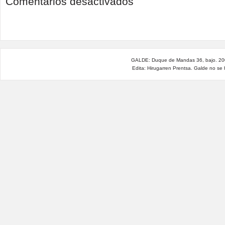
Comentarios desactivados
¿Drama
humanitario
o
guerra
contra
migrantes
y
GALDE: Duque de Mandas 36, bajo. 200
refugiados?
Edita: Hirugarren Prentsa. Galde no se