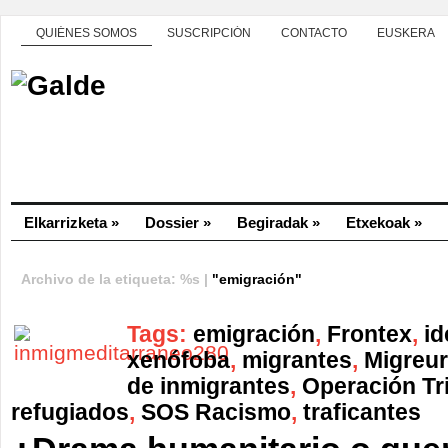
QUIÉNES SOMOS
SUSCRIPCIÓN
CONTACTO
EUSKERA
Elkarrizketa
»
Dossier
»
Begiradak
»
Etxekoak
»
Archivo de la etiqueta: %s |
"emigración"
Tags:
emigración
,
Frontex
,
id
xenófoba
,
migrantes
,
Migreu
de inmigrantes
,
Operación Tr
refugiados
,
SOS Racismo
,
traficantes