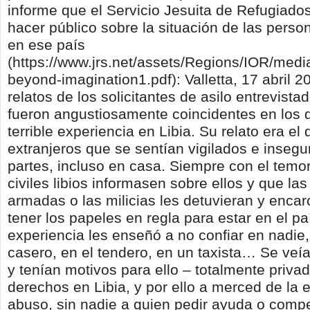
informe que el Servicio Jesuita de Refugiado
hacer público sobre la situación de las perso
en ese país
(https://www.jrs.net/assets/Regions/IOR/media/
beyond-imagination1.pdf): Valletta, 17 abril 2
relatos de los solicitantes de asilo entrevista
fueron angustiosamente coincidentes en los d
terrible experiencia en Libia. Su relato era el
extranjeros que se sentían vigilados e insegu
partes, incluso en casa. Siempre con el temo
civiles libios informasen sobre ellos y que las
armadas o las milicias les detuvieran y encar
tener los papeles en regla para estar en el p
experiencia les enseñó a no confiar en nadie
casero, en el tendero, en un taxista… Se veí
y tenían motivos para ello – totalmente priva
derechos en Libia, y por ello a merced de la e
abuso, sin nadie a quien pedir ayuda o comp