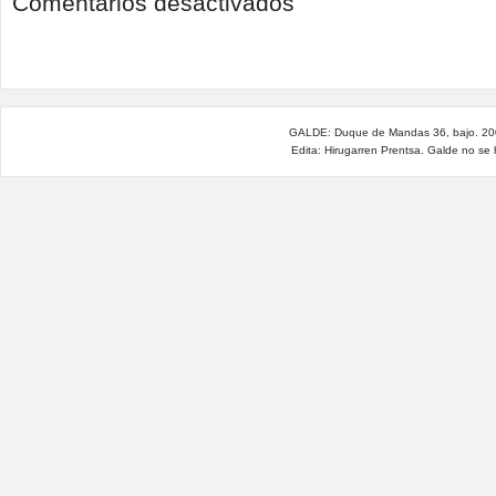
Comentarios desactivados
¿Drama
humanitario
o
guerra
contra
migrantes
y
GALDE: Duque de Mandas 36, bajo. 200
refugiados?
Edita: Hirugarren Prentsa. Galde no se