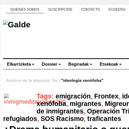
QUIÉNES SOMOS
SUSCRIPCIÓN
CONTACTO
EUSKERA
Elkarrizketa
»
Dossier
»
Begiradak
»
Etxekoak
»
Archivo de la etiqueta: %s |
"ideología xenófoba"
Tags:
emigración
,
Frontex
,
id
xenófoba
,
migrantes
,
Migreu
de inmigrantes
,
Operación Tr
refugiados
,
SOS Racismo
,
traficantes