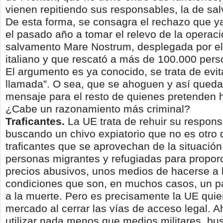
vienen repitiendo sus responsables, la de sal
De esta forma, se consagra el rechazo que y
el pasado año a tomar el relevo de la operac
salvamento Mare Nostrum, desplegada por el
italiano y que rescató a más de 100.000 per
El argumento es ya conocido, se trata de evit
llamada”. O sea, que se ahoguen y así quedar
mensaje para el resto de quienes pretenden h
¿Cabe un razonamiento más criminal?
Traficantes.
La UE trata de rehuir su respons
buscando un chivo expiatorio que no es otro 
traficantes que se aprovechan de la situación
personas migrantes y refugiadas para proporc
precios abusivos, unos medios de hacerse a 
condiciones que son, en muchos casos, un pa
a la muerte. Pero es precisamente la UE qui
mercado al cerrar las vías de acceso legal. 
utilizar nada menos que medios militares, bu