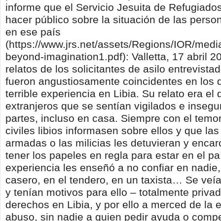
informe que el Servicio Jesuita de Refugiado
hacer público sobre la situación de las perso
en ese país
(https://www.jrs.net/assets/Regions/IOR/media/
beyond-imagination1.pdf): Valletta, 17 abril 2
relatos de los solicitantes de asilo entrevista
fueron angustiosamente coincidentes en los d
terrible experiencia en Libia. Su relato era el
extranjeros que se sentían vigilados e insegu
partes, incluso en casa. Siempre con el temo
civiles libios informasen sobre ellos y que las
armadas o las milicias les detuvieran y encar
tener los papeles en regla para estar en el p
experiencia les enseñó a no confiar en nadie
casero, en el tendero, en un taxista… Se veí
y tenían motivos para ello – totalmente priva
derechos en Libia, y por ello a merced de la e
abuso, sin nadie a quien pedir ayuda o comp