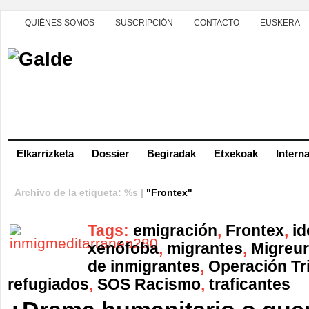
QUIÉNES SOMOS
SUSCRIPCIÓN
CONTACTO
EUSKERA
Elkarrizketa
Dossier
Begiradak
Etxekoak
Intern
Archivo de la etiqueta: %s |
"Frontex"
Tags:
emigración
,
Frontex
,
id
xenófoba
,
migrantes
,
Migreu
de inmigrantes
,
Operación Tr
refugiados
,
SOS Racismo
,
traficantes