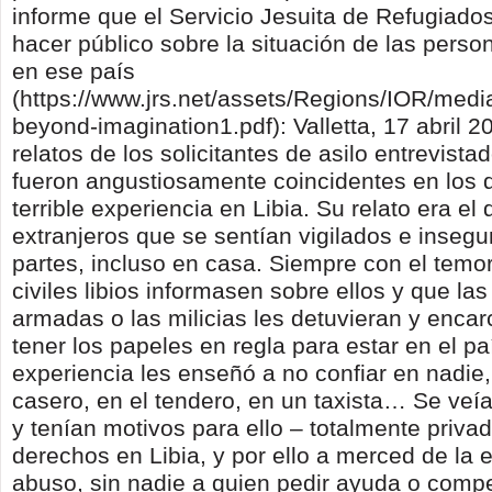
informe que el Servicio Jesuita de Refugiado
hacer público sobre la situación de las perso
en ese país
(https://www.jrs.net/assets/Regions/IOR/media/
beyond-imagination1.pdf): Valletta, 17 abril 2
relatos de los solicitantes de asilo entrevista
fueron angustiosamente coincidentes en los d
terrible experiencia en Libia. Su relato era el
extranjeros que se sentían vigilados e insegu
partes, incluso en casa. Siempre con el temo
civiles libios informasen sobre ellos y que las
armadas o las milicias les detuvieran y encar
tener los papeles en regla para estar en el p
experiencia les enseñó a no confiar en nadie
casero, en el tendero, en un taxista… Se veí
y tenían motivos para ello – totalmente priva
derechos en Libia, y por ello a merced de la e
abuso, sin nadie a quien pedir ayuda o comp