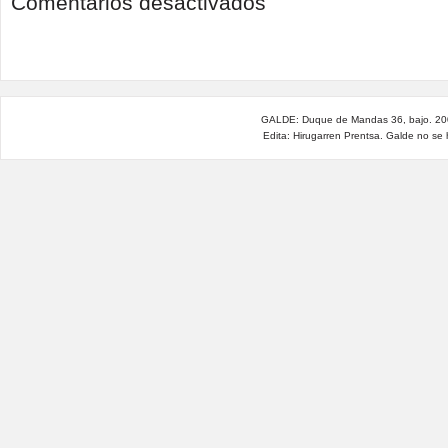
Comentarios desactivados
¿Drama
humanitario
o
guerra
contra
migrantes
y
GALDE: Duque de Mandas 36, bajo. 200
refugiados?
Edita: Hirugarren Prentsa. Galde no se