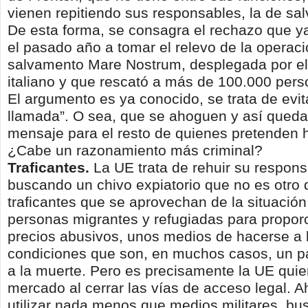
vienen repitiendo sus responsables, la de sal
De esta forma, se consagra el rechazo que y
el pasado año a tomar el relevo de la operac
salvamento Mare Nostrum, desplegada por el
italiano y que rescató a más de 100.000 per
El argumento es ya conocido, se trata de evit
llamada”. O sea, que se ahoguen y así quedar
mensaje para el resto de quienes pretenden h
¿Cabe un razonamiento más criminal?
Traficantes.
La UE trata de rehuir su respons
buscando un chivo expiatorio que no es otro 
traficantes que se aprovechan de la situación
personas migrantes y refugiadas para proporc
precios abusivos, unos medios de hacerse a 
condiciones que son, en muchos casos, un pa
a la muerte. Pero es precisamente la UE qui
mercado al cerrar las vías de acceso legal. 
utilizar nada menos que medios militares, bu