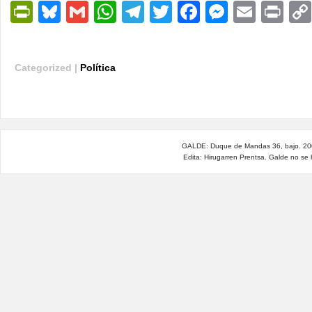
PrintFriendly
Bluesky
Gmail
WhatsApp
Telegram
Twitter
Facebook
Messen
Email
Pri
Categorized |
Política
GALDE: Duque de Mandas 36, bajo. 200
Edita: Hirugarren Prentsa. Galde no se