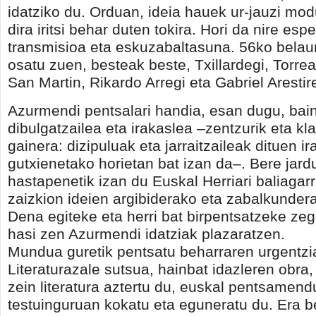
idatziko du. Orduan, ideia hauek ur-jauzi modur
dira iritsi behar duten tokira. Hori da nire esp
transmisioa eta eskuzabaltasuna. 56ko belau
osatu zuen, besteak beste, Txillardegi, Torreal
San Martin, Rikardo Arregi eta Gabriel Arestir
Azurmendi pentsalari handia, esan dugu, bain
dibulgatzailea eta irakaslea –zentzurik eta k
gainera: dizipuluak eta jarraitzaileak dituen ir
gutxienetako horietan bat izan da–. Bere jar
hastapenetik izan du Euskal Herriari baliagarr
zaizkion ideien argibiderako eta zabalkunder
Dena egiteke eta herri bat birpentsatzeke ze
hasi zen Azurmendi idatziak plazaratzen.
Mundua guretik pentsatu beharraren urgentzi
Literaturazale sutsua, hainbat idazleren obr
zein literatura aztertu du, euskal pentsamend
testuinguruan kokatu eta eguneratu du. Era b