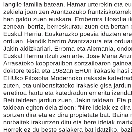
langile familia batean. Hamar urterekin eta e
zekiela joan zen Arantzazuko frantziskotarreki
han galdu zuen euskara. Erriberrira filosofia i
zenean, berriz, berreskuratu zuen eta bertan
Euskal Herria. Euskarazko poesia idazten ere
orduan. Handik berriro Arantzazura eta orduan
Jakin aldizkariari. Erroma eta Alemania, ond
Euskal Herrira itzuli zen arte. Jose Maria Ari
Arrasateko kooperatiben sortzailearen gaine
doktore tesia eta 1982an EHUn irakasle hasi
EHUko Filosofia Modernoko irakasle katedra
zuten, eta unibertsitateko irakasle gisa jard
erretiroa hartu eta katedradun emeritu izendat
Beti taldean jardun zuen, Jakin taldean. Eta p
taldean egiten dela zioen: “Nire ideiak ez dira
sortzen dira eta ez dira propietate bat. Baina 
norbaitek irakurtzen ditu eta bere ideiak martx
Horrek ez du beste saiakera bat idatziko, baz