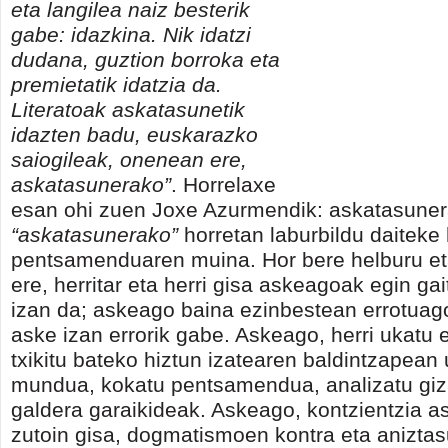
eta langilea naiz besterik
gabe: idazkina. Nik idatzi
dudana, guztion borroka eta
premietatik idatzia da.
Literatoak askatasunetik
idazten badu, euskarazko
saiogileak, onenean ere,
askatasunerako”
. Horrelaxe
esan ohi zuen Joxe Azurmendik: askatasuner
“askatasunerako”
horretan laburbildu daiteke
pentsamenduaren muina. Hor bere helburu et
ere, herritar eta herri gisa askeagoak egin ga
izan da; askeago baina ezinbestean errotuago
aske izan errorik gabe. Askeago, herri ukatu 
txikitu bateko hiztun izatearen baldintzapean 
mundua, kokatu pentsamendua, analizatu giz
galdera garaikideak. Askeago, kontzientzia 
zutoin gisa, dogmatismoen kontra eta aniztas