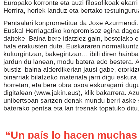
Europako korronte eta auzi filosofikoak ekarri
Herrira, horiek landuz eta bertako testuinguru
Pentsalari konprometitua da Joxe Azurmendi.
Euskal Herriagatiko konpromisoz egina dago
daiteke. Baina bere idatziez gain, bestelako 
hala erakusten dute. Euskararen normalkuntz
kulturgintzan, bakegintzan… ibili diren hainb
jardun du lanean, modu batera edo bestera. A
bustiz, baina alderdikerian jausi gabe, etorki
oinarriak bilatzeko materiala jarri digu eskura 
horretan, eta bere obra osoa eskuragarri dugu
digitalean (www.jakin.eus), klik bakarrera. A
unibertsoan sartzen denak mundu berri aske s
baterako pentsa eta lan tresnak topatuko ditu
“Un país lo hacen muchas 