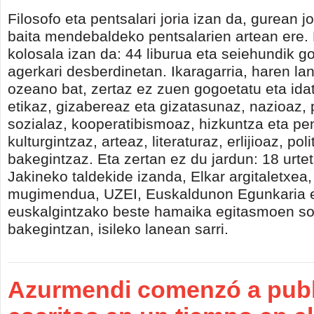
Filosofo eta pentsalari joria izan da, gurean j
baita mendebaldeko pentsalarien artean ere.
kolosala izan da: 44 liburua eta seiehundik go
agerkari desberdinetan. Ikaragarria, haren l
ozeano bat, zertaz ez zuen gogoetatu eta ida
etikaz, gizabereaz eta gizatasunaz, nazioaz
sozialaz, kooperatibismoaz, hizkuntza eta p
kulturgintzaz, arteaz, literaturaz, erlijioaz, poli
bakegintzaz. Eta zertan ez du jardun: 18 urteta
Jakineko taldekide izanda, Elkar argitaletxea
mugimendua, UZEI, Euskaldunon Egunkaria 
euskalgintzako beste hamaika egitasmoen so
bakegintzan, isileko lanean sarri.
Azurmendi comenzó a publ