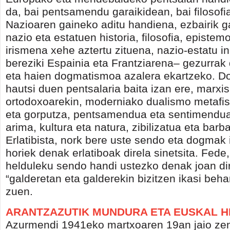
da, bai pentsamendu garaikidean, bai filosofi
Nazioaren gaineko aditu handiena, ezbairik 
nazio eta estatuen historia, filosofia, epistem
irismena xehe aztertu zituena, nazio-estatu in
bereziki Espainia eta Frantziarena– gezurrak
eta haien dogmatismoa azalera ekartzeko. 
hautsi duen pentsalaria baita izan ere, marxi
ortodoxoarekin, moderniako dualismo metafis
eta gorputza, pentsamendua eta sentimendua,
arima, kultura eta natura, zibilizatua eta bar
Erlatibista, nork bere uste sendo eta dogmak 
horiek denak erlatiboak direla sinetsita. Fede,
helduleku sendo handi ustezko denak joan di
“galderetan eta galderekin bizitzen ikasi beh
zuen.
ARANTZAZUTIK MUNDURA ETA EUSKAL H
Azurmendi 1941eko martxoaren 19an jaio z