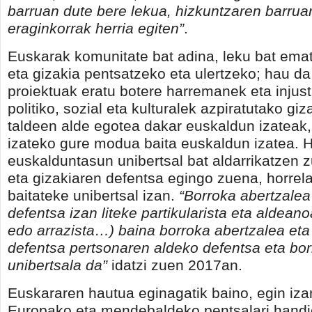
barruan dute bere lekua, hizkuntzaren barrua
eraginkorrak herria egiten”
.
Euskarak komunitate bat adina, leku bat em
eta gizakia pentsatzeko eta ulertzeko; hau d
proiektuak eratu botere harremanek eta injust
politiko, sozial eta kulturalek azpiratutako giza
taldeen alde egotea dakar euskaldun izatea
izateko gure modua baita euskaldun izatea. H
euskalduntasun unibertsal bat aldarrikatzen z
eta gizakiaren defentsa egingo zuena, horrel
baitateke unibertsal izan.
“Borroka abertzalea
defentsa izan liteke partikularista eta aldean
edo arrazista…) baina borroka abertzalea et
defentsa pertsonaren aldeko defentsa eta bo
unibertsala da”
idatzi zuen 2017an.
Euskararen hautua eginagatik baino, egin iza
Europako eta mendebaldeko pentsalari handi