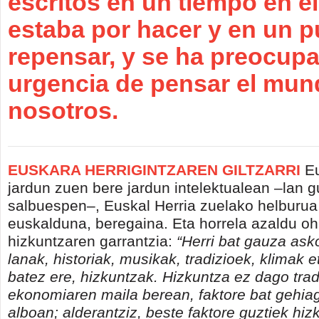
escritos en un tiempo en e
estaba por hacer y en un p
repensar, y se ha preocupa
urgencia de pensar el mu
nosotros.
EUSKARA HERRIGINTZAREN GILTZARRI
Eu
jardun zuen bere jardun intelektualean –lan g
salbuespen–, Euskal Herria zuelako helburua,
euskalduna, beregaina. Eta horrela azaldu oh
hizkuntzaren garrantzia:
“Herri bat gauza ask
lanak, historiak, musikak, tradizioek, klimak et
batez ere, hizkuntzak. Hizkuntza ez dago tra
ekonomiaren maila berean, faktore bat gehia
alboan; alderantziz, beste faktore guztiek hi