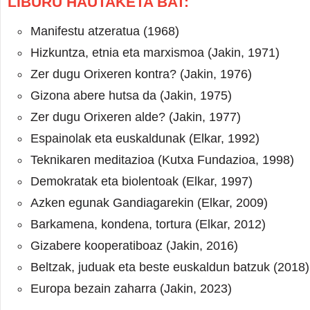
LIBURU HAUTAKETA BAT:
Manifestu atzeratua (1968)
Hizkuntza, etnia eta marxismoa (Jakin, 1971)
Zer dugu Orixeren kontra? (Jakin, 1976)
Gizona abere hutsa da (Jakin, 1975)
Zer dugu Orixeren alde? (Jakin, 1977)
Espainolak eta euskaldunak (Elkar, 1992)
Teknikaren meditazioa (Kutxa Fundazioa, 1998)
Demokratak eta biolentoak (Elkar, 1997)
Azken egunak Gandiagarekin (Elkar, 2009)
Barkamena, kondena, tortura (Elkar, 2012)
Gizabere kooperatiboaz (Jakin, 2016)
Beltzak, juduak eta beste euskaldun batzuk (2018)
Europa bezain zaharra (Jakin, 2023)