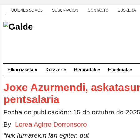
QUIÉNES SOMOS
SUSCRIPCIÓN
CONTACTO
EUSKERA
Elkarrizketa
»
Dossier
»
Begiradak
»
Etxekoak
»
Joxe Azurmendi, askatasu
pentsalaria
Fecha de publicación:: 15 de octubre de 202
By:
Lorea Agirre Dorronsoro
“Nik lumarekin lan egiten dut