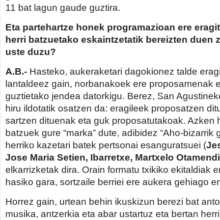
11 bat lagun gaude guztira.
Eta partehartze honek programazioan ere eragi
herri batzuetako eskaintzetatik bereizten duen 
uste duzu?
A.B.-
Hasteko, aukeraketari dagokionez talde eragi
lantaldeez gain, norbanakoek ere proposamenak eg
guztietako jendea datorkigu. Berez, San Agustine
hiru ildotatik osatzen da: eragileek proposatzen di
sartzen dituenak eta guk proposatutakoak. Azken 
batzuek gure “marka” dute, adibidez “Aho-bizarrik 
herriko kazetari batek pertsonai esanguratsuei (
Je
Jose Maria Setien, Ibarretxe, Martxelo Otamen
elkarrizketak dira. Orain formatu txikiko ekitaldiak 
hasiko gara, sortzaile berriei ere aukera gehiago 
Horrez gain, urtean behin ikuskizun berezi bat ant
musika, antzerkia eta abar ustartuz eta bertan herri