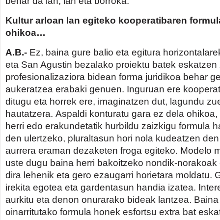
behar da lan, lan eta borroka.
Kultur arloan lan egiteko kooperatibaren formul
ohikoa…
A.B.-
Ez, baina gure balio eta egitura horizontalare
eta San Agustin bezalako proiektu batek eskatzen
profesionalizaziora bidean forma juridikoa behar 
aukeratzea erabaki genuen. Inguruan ere koopera
ditugu eta horrek ere, imaginatzen dut, lagundu z
hautatzera. Aspaldi konturatu gara ez dela ohikoa, 
herri edo erakundetatik hurbildu zaizkigu formula h
den ulertzeko, pluraltasun hori nola kudeatzen den
aurrera eraman dezaketen froga egiteko. Modelo m
uste dugu baina herri bakoitzeko nondik-norakoak
dira lehenik eta gero ezaugarri horietara moldatu. 
irekita egotea eta gardentasun handia izatea. In
aurkitu eta denon onurarako bideak lantzea. Bain
oinarritutako formula honek esfortsu extra bat esk