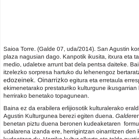
Saioa Torre. (Galde 07, uda/2014). San Agustin k
plaza nagusian dago. Kanpotik ikusita, itxura eta 
medio, udaletxe arrunt bat dela pentsa daiteke. Ba
itzelezko sorpresa hartuko du lehenengoz bertara
dozeinek. Oinarrizko
e
egitura eta erretaula erre
ekimenetarako prestaturiko kulturgune ikusgarrian 
herrirako benetako topagunean.
Baina ez da erabilera erlijiosotik kulturalerako era
Agustin Kulturgunea berezi egiten duena.
Galde
re
benetan piztu duena beronen kudeaketaren formul
udalarena izanda ere, herrigintzan oinarritzen den