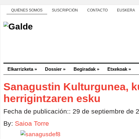
QUIÉNES SOMOS
SUSCRIPCIÓN
CONTACTO
EUSKERA
Elkarrizketa
»
Dossier
»
Begiradak
»
Etxekoak
»
Sanagustin Kulturgunea, k
herrigintzaren esku
Fecha de publicación:: 29 de septiembre de 
By:
Saioa Torre