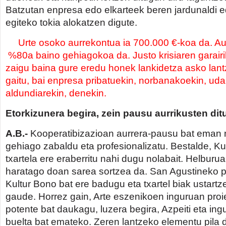
Batzutan enpresa edo elkarteek beren jardunaldi 
egiteko tokia alokatzen digute.
Urte osoko aurrekontua ia 700.000 €-koa da. Aut
%80a baino gehiagokoa da. Justo krisiaren garairi
zaigu baina gure eredu honek lankidetza asko lan
gaitu, bai enpresa pribatuekin, norbanakoekin, uda
aldundiarekin, denekin.
Etorkizunera begira, zein pausu aurrikusten di
A.B.-
Kooperatibizazioan aurrera-pausu bat eman 
gehiago zabaldu eta profesionalizatu. Bestalde, K
txartela ere eraberritu nahi dugu nolabait. Helburu
haratago doan sarea sortzea da. San Agustineko 
Kultur Bono bat ere badugu eta txartel biak ustart
gaude. Horrez gain, Arte eszenikoen inguruan proi
potente bat daukagu, luzera begira, Azpeiti eta in
buelta bat emateko. Zeren lantzeko elementu pila 