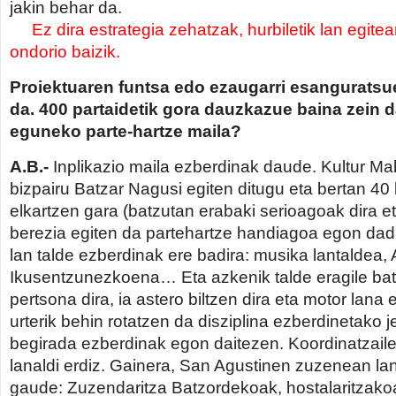
jakin behar da.
Ez dira estrategia zehatzak, hurbiletik lan egitea
ondorio baizik.
Proiektuaren funtsa edo ezaugarri esanguratsu
da. 400 partaidetik gora dauzkazue baina zein 
eguneko parte-hartze maila?
A.B.-
Inplikazio maila ezberdinak daude. Kultur Ma
bizpairu Batzar Nagusi egiten ditugu eta bertan 40
elkartzen gara (batzutan erabaki serioagoak dira e
berezia egiten da partehartze handiagoa egon dadi
lan talde ezberdinak ere badira: musika lantaldea,
Ikusentzunezkoena… Eta azkenik talde eragile bat
pertsona dira, ia astero biltzen dira eta motor lana 
urterik behin rotatzen da disziplina ezberdinetako 
begirada ezberdinak egon daitezen. Koordinatzail
lanaldi erdiz. Gainera, San Agustinen zuzenean la
gaude: Zuzendaritza Batzordekoak, hostalaritzakoa