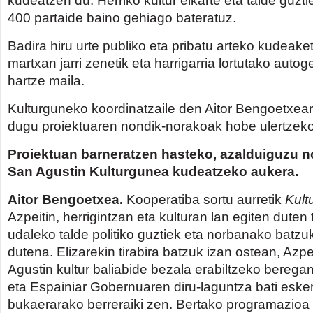
kudeatzen du. Herriko kultur elkarte eta talde guzt
400 partaide baino gehiago bateratuz.
Badira hiru urte publiko eta pribatu arteko kudeak
martxan jarri zenetik eta harrigarria lortutako autog
hartze maila.
Kulturguneko koordinatzaile den Aitor Bengoetxear
dugu proiektuaren nondik-norakoak hobe ulertzeko
Proiektuan barneratzen hasteko, azalduiguzu n
San Agustin Kulturgunea kudeatzeko aukera.
Aitor Bengoetxea.
Kooperatiba sortu aurretik
Kult
Azpeitin, herrigintzan eta kulturan lan egiten duten 
udaleko talde politiko guztiek eta norbanako batzu
dutena. Elizarekin tirabira batzuk izan ostean, Azp
Agustin kultur baliabide bezala erabiltzeko berega
eta Espainiar Gobernuaren diru-laguntza bati eske
bukaerarako berreraiki zen. Bertako programazio