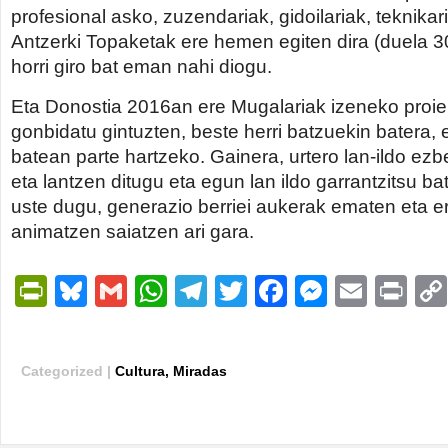
profesional asko, zuzendariak, gidoilariak, teknika
Antzerki Topaketak ere hemen egiten dira (duela 30
horri giro bat eman nahi diogu.
Eta Donostia 2016an ere Mugalariak izeneko proie
gonbidatu gintuzten, beste herri batzuekin batera,
batean parte hartzeko. Gainera, urtero lan-ildo ez
eta lantzen ditugu eta egun lan ildo garrantzitsu ba
uste dugu, generazio berriei aukerak ematen eta e
animatzen saiatzen ari gara.
PrintFriendly
Bluesky
Gmail
WhatsApp
Telegram
Twitter
Facebook
Messen
Email
Pri
Categorized |
Cultura
,
Miradas