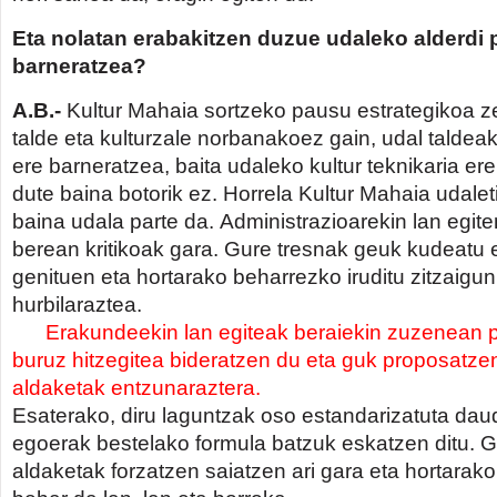
Eta nolatan erabakitzen duzue udaleko alderdi p
barneratzea?
A.B.-
Kultur Mahaia sortzeko pausu estrategikoa z
talde eta kulturzale norbanakoez gain, udal taldeak,
ere barneratzea, baita udaleko kultur teknikaria ere
dute baina botorik ez. Horrela Kultur Mahaia udale
baina udala parte da. Administrazioarekin lan egit
berean kritikoak gara. Gure tresnak geuk kudeatu 
genituen eta hortarako beharrezko iruditu zitzaigu
hurbilaraztea.
Erakundeekin lan egiteak beraiekin zuzenean poli
buruz hitzegitea bideratzen du eta guk proposatze
aldaketak entzunaraztera.
Esaterako, diru laguntzak oso estandarizatuta da
egoerak bestelako formula batzuk eskatzen ditu. G
aldaketak forzatzen saiatzen ari gara eta hortarako