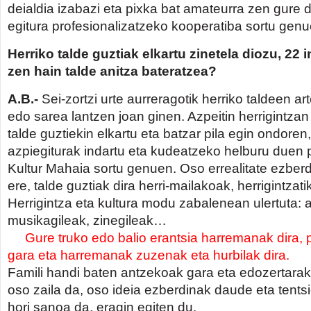
deialdia izabazi eta pixka bat amateurra zen gure 
egitura profesionalizatzeko kooperatiba sortu genu
Herriko talde guztiak elkartu zinetela diozu, 22 i
zen hain talde anitza bateratzea?
A.B.-
Sei-zortzi urte aurreragotik herriko taldeen 
edo sarea lantzen joan ginen. Azpeitin herrigintzan
talde guztiekin elkartu eta batzar pila egin ondoren,
azpiegiturak indartu eta kudeatzeko helburu duen 
Kultur Mahaia sortu genuen. Oso errealitate ezberd
ere, talde guztiak dira herri-mailakoak, herrigintzati
Herrigintza eta kultura modu zabalenean ulertuta: 
musikagileak, zinegileak…
Gure truko edo balio erantsia harremanak dira, p
gara eta harremanak zuzenak eta hurbilak dira.
Famili handi baten antzekoak gara eta edozertarak
oso zaila da, oso ideia ezberdinak daude eta tent
hori sanoa da, eragin egiten du.