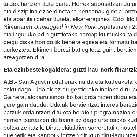
taldek hartzen dute parte. Horrek suposatzen du u
eta disziplina ezberdinetako pertsonak gidoia lant
eta abar ibili behar dutela, elkar-eraginez. Edo ildo 
Nirvanaren
Unplugged in New York
ospetsuaren 20
eta inguruko adin guztietako hamapiku musika-tald
diegu diska hori goitik behera egitea eta formatu
aurkeztea. Ekimen berezi bat egiteaz gain, beraien
areagotzen dira.
Eta ezinbestekogaldera: guzti hau nork finantz
A.B.-
San Agustin udal eraikina da eta kudeaketa 
esku dago. Udalak ez du gestiorako inolako diru l
Gainera, alokairu sinboliko bat ordaintzen dugu et
gure gain daude. Udalak beraientzat interes berezi
batzuk ordaintzen ditu eta beraien programazioa e
hemen txertatzen du baina ez dago urte osoko kud
poltsa zehatzik. Dirua ekitaldien sarreretatik, host
duenetik eta kanpotik lortzen ditugun diru-laguntzet