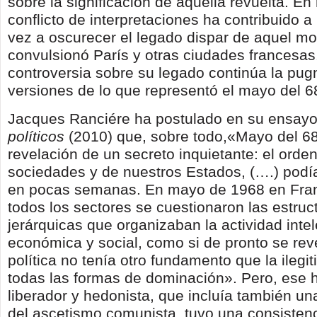
sobre la significación de aquella revuelta. En
conflicto de interpretaciones ha contribuido a m
vez a oscurecer el legado dispar de aquel m
convulsionó París y otras ciudades francesas
controversia sobre su legado continúa la pug
versiones de lo que representó el mayo del 6
Jacques Ranciére ha postulado en su ensay
políticos
(2010) que, sobre todo,«Mayo del 68
revelación de un secreto inquietante: el orde
sociedades y de nuestros Estados, (….) pod
en pocas semanas. En mayo de 1968 en Fran
todos los sectores se cuestionaron las estruc
jerárquicas que organizaban la actividad intel
económica y social, como si de pronto se rev
política no tenía otro fundamento que la ilegi
todas las formas de dominación». Pero, ese 
liberador y hedonista, que incluía también u
del ascetismo comunista, tuvo una consistenc