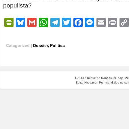
populista?
PrintFriendly
Bluesky
Gmail
WhatsApp
Telegram
Twitter
Facebook
Messen
Email
Pri
Categorized |
Dossier
,
Política
GALDE: Duque de Mandas 36, bajo. 200
Edita: Hirugarren Prentsa. Galde no se