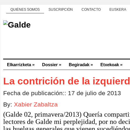
QUIÉNES SOMOS
SUSCRIPCIÓN
CONTACTO
EUSKERA
Elkarrizketa
»
Dossier
»
Begiradak
»
Etxekoak
»
La contrición de la izquier
Fecha de publicación:: 17 de julio de 2013
By:
Xabier Zabaltza
(Galde 02, primavera/2013) Quería compartir
lectores de Galde mi perplejidad, por no deci
las huelgas generales que vienen sucediéndo