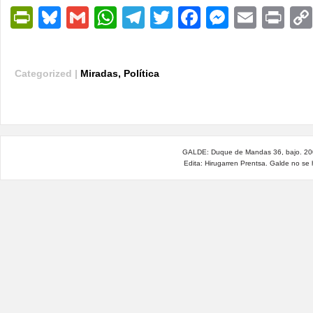
PrintFriendly
Bluesky
Gmail
WhatsApp
Telegram
Twitter
Facebook
Messen
Email
Pri
Categorized |
Miradas
,
Política
GALDE: Duque de Mandas 36, bajo. 200
Edita: Hirugarren Prentsa. Galde no se