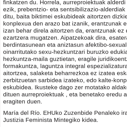
finkatzen du. Horrela, aurreproiektuak alderd
ezik, prebentzio- eta sentsibilizazio-alderdia
ditu, baita biktimei eskubideak aitortzen dizki
konplexua den arazo bat izanik, erantzunak 
izan behar direla aitortzen da, erantzunak ez 
ezartzera mugatzen. Aipatzekoak dira, esater
berdintasunean eta aniztasun afektibo-sexua
oinarritutako sexu-hezkuntzari buruzko edukia
hezkuntza-maila guztietan, eragile juridikoen
formakuntza, laguntza integral espezializatu
aitortzea, salaketa beharrezkoa ez izatea esk
zerbitzuetan sarbidea izateko, edo kalte-kon
eskubidea. Ikusteke dago zer motatako aldak
dituen aurreproiektuak , eta benetako eredu a
eragiten duen.
María del Río. EHUko Zuzenbide Penaleko ir
Justizia Feminista Mintegiko kidea.