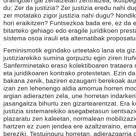
oraingoan gai zehatzetan zentratzea, ikuspeg
du: Zer da justizia? Zer justizia eredu nahi du
zer motatako zigor justizia nahi dugu? Nondi
hori eraikitzen? Funtsezkoa bada ere, ez da e
bitarteko gehiago edo eragile juridikoen pres
sistema osoa irauli eta alternatibak proposatu
Feminismotik egindako urteetako lana eta giz
justiziarekiko sumina gorpuztu egin ziren Iru
Sanferminetako eraso kolektiboaren trataera
eta juridikoaren kontrako protestetan. Ezin d
bakana zenik, baziren ezaugarri berekoak aurr
izan zen lehenengo aldia amorrua horren mo
argian adierazten zela, une horretan indarkeri
jasangaitza bihurtu zen gizartearentzat. Era 
justizia sistemarekiko asegabetasun sentsaz
plazaratu zen kaleetan, normalean mobilizazi
hartzen ez zuen jendea ere azaltzeraino, e
bereziki. Testuinguru horretan, adierazgarria 