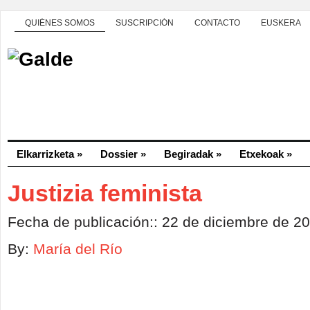
QUIÉNES SOMOS
SUSCRIPCIÓN
CONTACTO
EUSKERA
Elkarrizketa
»
Dossier
»
Begiradak
»
Etxekoak
»
Justizia feminista
Fecha de publicación:: 22 de diciembre de 2
By:
María del Río