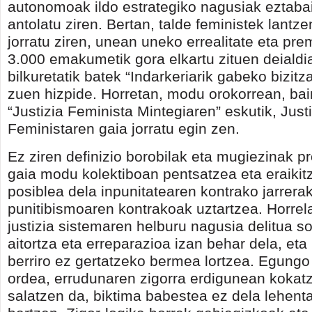
autonomoak ildo estrategiko nagusiak eztaba
antolatu ziren. Bertan, talde feministek lantze
jorratu ziren, unean uneko errealitate eta pre
3.000 emakumetik gora elkartu zituen deialdi
bilkuretatik batek “Indarkeriarik gabeko bizitz
zuen hizpide. Horretan, modu orokorrean, bai
“Justizia Feminista Mintegiaren” eskutik, Just
Feministaren gaia jorratu egin zen.
Ez ziren definizio borobilak eta mugiezinak 
gaia modu kolektiboan pentsatzea eta eraikitz
posiblea dela inpunitatearen kontrako jarrerak
punitibismoaren kontrakoak uztartzea. Horrela
justizia sistemaren helburu nagusia delitua s
aitortza eta erreparazioa izan behar dela, eta
berriro ez gertatzeko bermea lortzea. Egungo
ordea, errudunaren zigorra erdigunean kokat
salatzen da, biktima babestea ez dela lehent