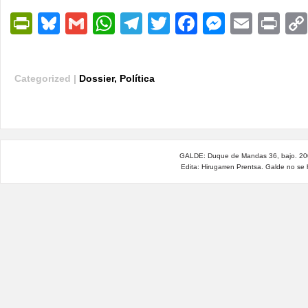
PrintFriendly
Bluesky
Gmail
WhatsApp
Telegram
Twitter
Facebook
Messen
Email
Pri
Categorized |
Dossier
,
Política
GALDE: Duque de Mandas 36, bajo. 200
Edita: Hirugarren Prentsa. Galde no se