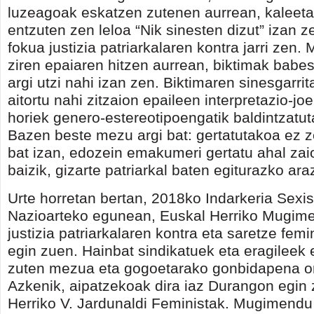
luzeagoak eskatzen zutenen aurrean, kaleet
entzuten zen leloa “Nik sinesten dizut” izan z
fokua justizia patriarkalaren kontra jarri zen. 
ziren epaiaren hitzen aurrean, biktimak babes
argi utzi nahi izan zen. Biktimaren sinesgarrit
aitortu nahi zitzaion epaileen interpretazio-jo
horiek genero-estereotipoengatik baldintzatu
Bazen beste mezu argi bat: gertatutakoa ez z
bat izan, edozein emakumeri gertatu ahal zai
baizik, gizarte patriarkal baten egiturazko ara
Urte horretan bertan, 2018ko Indarkeria Sexi
Nazioarteko egunean, Euskal Herriko Mugim
justizia patriarkalaren kontra eta saretze femi
egin zuen. Hainbat sindikatuek eta eragileek
zuten mezua eta gogoetarako gonbidapena on
Azkenik, aipatzekoak dira iaz Durangon egin 
Herriko V. Jardunaldi Feministak. Mugimendu