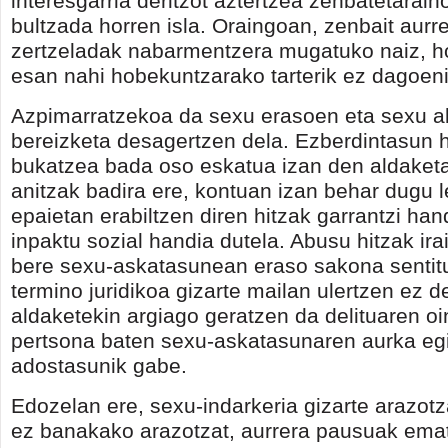
interesgarria deritzot aztertzea zenbatetarai
bultzada horren isla. Oraingoan, zenbait aur
zertzeladak nabarmentzera mugatuko naiz, h
esan nahi hobekuntzarako tarterik ez dagoeni
Azpimarratzekoa da sexu erasoen eta sexu 
bereizketa desagertzen dela. Ezberdintasun h
bukatzea bada oso eskatua izan den aldaketa
anitzak badira ere, kontuan izan behar dugu 
epaietan erabiltzen diren hitzak garrantzi han
inpaktu sozial handia dutela. Abusu hitzak ira
bere sexu-askatasunean eraso sakona sentit
termino juridikoa gizarte mailan ulertzen ez 
aldaketekin argiago geratzen da delituaren oi
pertsona baten sexu-askatasunaren aurka eg
adostasunik gabe.
Edozelan ere, sexu-indarkeria gizarte arazotz
ez banakako arazotzat, aurrera pausuak ema