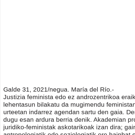
Galde 31, 2021/negua. María del Río.-
Justizia feminista edo ez androzentrikoa erai
lehentasun bilakatu da mugimendu feminista
urteetan indarrez agendan sartu den gaia. De
dugu esan ardura berria denik. Akademian 
juridiko-feministak askotarikoak izan dira; gai
antropologiatik edo soziologiatik ere hainbat