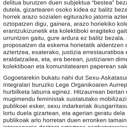
delitua burutzen duen subjektua “bestea” beza
dutela, gizartearen osoko kidea ez balitz bez
horrek arazo sozialen egiturazko jatorria azte
oztopatzen digu, gainera, arazo horiekiko kol
erantzukizunetik eta kolektiboki eragiteko gai
urruntzen gaitu, gure ardura ez balitz bezala. 
proposatzen da eskema horietatik aldentzen 
aztertzea, esaterako, justizia errestauratiboa 
eraldatzailea, eta, era berean, justiziaren dim
kolektiboan eta komunitatearen paperean sa
Gogoetarekin bukatu nahi dut Sexu-Askatas
Integralari buruzko Lege Organikoaren Aurrep
hurbilketa laburra eginez. Hitzaurrean bertan
mugimendu feministak sustatutako mobilizazi
publikoei esker, sexu indarkeriak ikusgarrita
lortu duela gizartean, eta agerian geratu dela
publikoak arlo horretan duen erronken tamaina