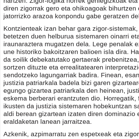
hartzen. Zigor-logika horrek gehiegizkoak et
diren zigorrak gero eta ohikoagoak bihurtzen d
jatorrizko arazoa konpondu gabe geratzen de
Kontzienteak izan behar gara zigor-sistemak,
betetzen duen helburua sistemaren oinarri et
iraunaraztera mugatzen dela. Lege penalak ez
une historiko bakoitzaren balioen isla dira. H
da soilik debekatutako gertaerak prebenitzea,
sortzen dituzte eta errealitatearen interpreta
sendotzeko lagungarriak badira. Finean, es
justizia patriarkala badela bizi garen gizartea
egungo gizartea patriarkala den heinean, just
eskema berberari erantzuten dio. Horregatik,
ikusten da justizia sistemaren hobekuntzan s
aldi berean gizartean izaten diren dominazio 
eraldaketan lanean jarraitzea.
Azkenik, azpimarratu zen espetxeak eta zigo