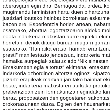
aberasgarri egin dira. Berriagoa da, ordea, k
mugimendu feministan hartu duen oihartzuna;
justiziari lotutako hainbat borroketan eskarm
bazen ere. Esperientzia horien artean, nabar
esaterako, abortua legeztatzearen aldeko mob
edota indarkeria matxistari aurre egiteko ekim
horretan, denok ditugu buruan mugarri garran
esaterako, “Hamaika eraso, hamabi erantzun
prest!” manifestazio jendetsua, indarkeria ma
hamaika aurpegiak salatuz edo “Nik sinesten 
Emakumeen egia aitortuz” ekimena, emakume
indarkeria ezberdinen aitortza eginez. Aipatze
gizarte eragileak martxan jarritako hainbat e
beste, indarkeria matxistaren aurkako protoko
prebentzioan zein formakuntzan egindako la
beraz, proposatzen den gogoetaren sakontas
orokortasunean datza. Egiten den hausnarket