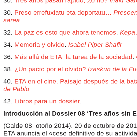
30.
Tres años pasan rápido, ¿o no?
Iñaki Gar
30.
Preso errefuxiatu eta deportatu…
Presoe
sarea
32.
La paz es esto que ahora tenemos
.
Kepa 
34.
Memoria y olvido
.
Isabel Piper Shafir
36.
Más allá de ETA: la tarea de la sociedad
.
38.
¿Un pacto por el olvido?
Izaskun de la Fu
40.
ETA en el cine. Paisaje después de la bat
de Pablo
42.
Libros para un dossier
.
Introducción al Dossier 08 ‘Tres años sin E
(Galde 08, otoño 2014). 20 de octubre de 201
ETA anuncia el «cese definitivo de su activi