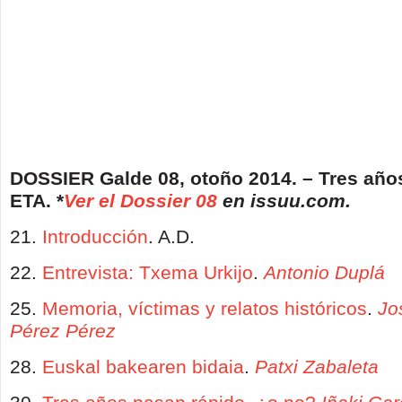
DOSSIER Galde 08, otoño 2014. – Tres a
ñ
o
ETA. *
Ver el Dossier 08
en issuu.com.
21.
Introducción
. A.D.
22.
Entrevista: Txema Urkijo
.
Antonio Dupl
á
25.
Memoria, víctimas y relatos históricos
.
Jo
P
é
rez Pérez
28.
Euskal bakearen bidaia
.
Patxi Zabaleta