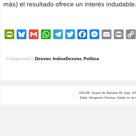
más) el resultado ofrece un interés indudable
PrintFriendly
Bluesky
Gmail
WhatsApp
Telegram
Twitter
Facebook
Messen
Email
Pri
Categorized |
Dossier
,
IndiceDossier
,
Política
GALDE: Duque de Mandas 36, bajo. 200
Edita: Hirugarren Prentsa. Galde no se