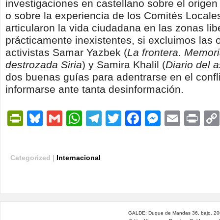
investigaciones en castellano sobre el origen
o sobre la experiencia de los Comités Locale
articularon la vida ciudadana en las zonas li
prácticamente inexistentes, si excluimos las 
activistas Samar Yazbek (
La frontera. Memor
destrozada Siria
) y Samira Khalil (
Diario del 
dos buenas guías para adentrarse en el conflic
informarse ante tanta desinformación.
PrintFriendly
Bluesky
Gmail
WhatsApp
Telegram
Twitter
Facebook
Messen
Email
Pri
Categorized |
Internacional
GALDE: Duque de Mandas 36, bajo. 200