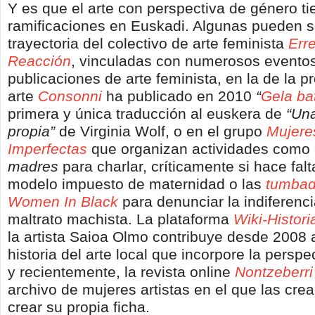
Y es que el arte con perspectiva de género 
ramificaciones en Euskadi. Algunas pueden s
trayectoria del colectivo de arte feminista
Err
Reacción
, vinculadas con numerosos evento
publicaciones de arte feminista, en la de la p
arte
Consonni
ha publicado en 2010
“
Gela ba
primera y única traducción al euskera de
“Una
propia”
de Virginia Wolf, o en el grupo
Mujere
Imperfectas
que organizan actividades como
madres
para charlar, críticamente si hace falt
modelo impuesto de maternidad o las
tumbad
Women In Black
para denunciar la indiferenci
maltrato machista. La plataforma
Wiki-Histori
la artista Saioa Olmo contribuye desde 2008 a
historia del arte local que incorpore la persp
y recientemente, la revista online
Nontzeberri
archivo de mujeres artistas en el que las cr
crear su propia ficha.