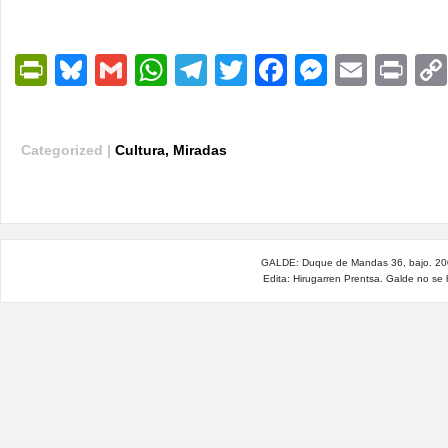
PrintFriendly
Bluesky
Gmail
WhatsApp
Telegram
Twitter
Facebook
Messen
Email
Pri
Categorized |
Cultura
,
Miradas
GALDE: Duque de Mandas 36, bajo. 200
Edita: Hirugarren Prentsa. Galde no se