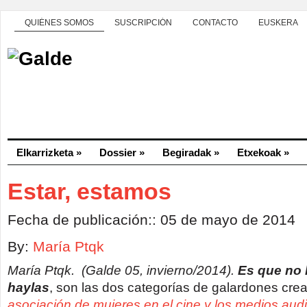
QUIÉNES SOMOS
SUSCRIPCIÓN
CONTACTO
EUSKERA
Elkarrizketa
»
Dossier
»
Begiradak
»
Etxekoak
»
Estar, estamos
Fecha de publicación:: 05 de mayo de 2014
By:
María Ptqk
María Ptqk. (Galde 05, invierno/2014).
Es que no 
haylas
, son las dos categorías de galardones cre
asociación de mujeres en el cine y los medios aud