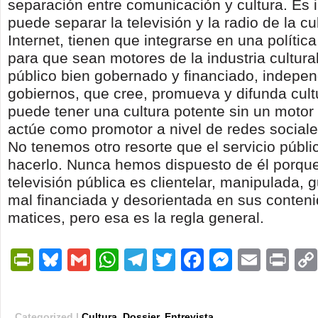
separación entre comunicación y cultura. Es i
puede separar la televisión y la radio de la cu
Internet, tienen que integrarse en una política
para que sean motores de la industria cultural
público bien gobernado y financiado, indepen
gobiernos, que cree, promueva y difunda cult
puede tener una cultura potente sin un motor
actúe como promotor a nivel de redes sociales
No tenemos otro resorte que el servicio públi
hacerlo. Nunca hemos dispuesto de él porqu
televisión pública es clientelar, manipulada, 
mal financiada y desorientada en sus conten
matices, pero esa es la regla general
.
PrintFriendly
Bluesky
Gmail
WhatsApp
Telegram
Twitter
Facebook
Messen
Email
Pri
Categorized |
Cultura
,
Dossier
,
Entrevista