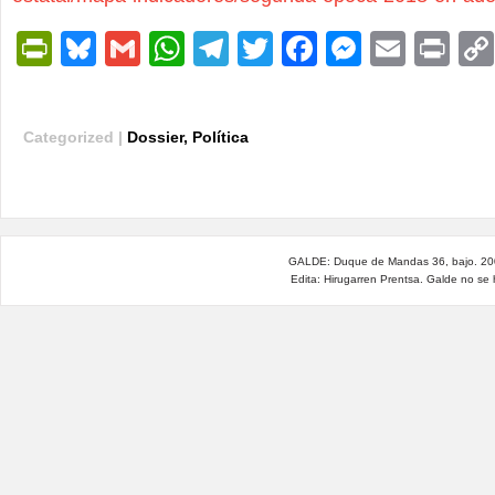
PrintFriendly
Bluesky
Gmail
WhatsApp
Telegram
Twitter
Facebook
Messen
Email
Pri
Categorized |
Dossier
,
Política
GALDE: Duque de Mandas 36, bajo. 200
Edita: Hirugarren Prentsa. Galde no se