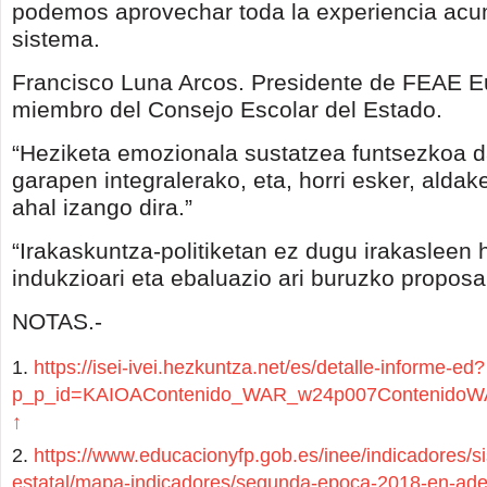
podemos aprovechar toda la experiencia ac
sistema.
Francisco Luna Arcos. Presidente de FEAE E
miembro del Consejo Escolar del Estado.
“Heziketa emozionala sustatzea funtsezkoa d
garapen integralerako, eta, horri esker, aldak
ahal izango dira.”
“Irakaskuntza-politiketan ez dugu irakasleen 
indukzioari eta ebaluazio ari buruzko propos
NOTAS.-
https://isei-ivei.hezkuntza.net/es/detalle-informe-ed?
p_p_id=KAIOAContenido_WAR_w24p007ContenidoWAR
↑
https://www.educacionyfp.gob.es/inee/indicadores/s
estatal/mapa-indicadores/segunda-epoca-2018-en-ade