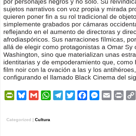
por personajes negros y no solo. Su reivindica
sujetos narrativos con voz propia y mirada pr
quieren poner fin a su rol tradicional de objet
simplemente grabados por cámaras occidenta
reflejando en el aumento de directoras y dire
afrodiaspóricos. Sus narraciones fílmicas, po
allá de elegir como protagonistas a Omar Sy
Washington, sino que materializan unas estra
identitarias y de empoderamiento que, como h
film noir con la ovación a las y los antihéroes
configurando el llamado Black Cinema del sig
PrintFriendly
Bluesky
Gmail
WhatsApp
Telegram
Twitter
Facebook
Messen
Email
Pri
Categorized |
Cultura