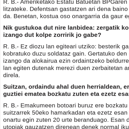
R. B.- Ameriketako Estatu Batuetan BPGaren
litzateke. Defentsan gastatzen ari dena bain
da. Benetan, kostua oso onargarria da gaur e
Nik gustukoa dut nire lanbidea: zergatik k
izango dut kolpe zorririk jo gabe?
R. B.- Ez diozu lan egiteari utziko: besterik g
kobratuko duzu soldataz gain. Gertatuko den
izango da alokairua ezin ordaintzeko beldurre
lan egiten dutenak merezi duen zerbaitetan ar
direla.
Suitzan, ordaindu ahal duen herrialdean, er
guztiei ematea bozkatu zuten eta ezetz esa
R. B.- Emakumeen botoari buruz ere bozkatu
suitzarrek 50eko hamarkadan eta ezetz esan 
onartu egin zuten 20 urte beranduago. Esan d
utopiak gauzatzen direnean denek normal ikus