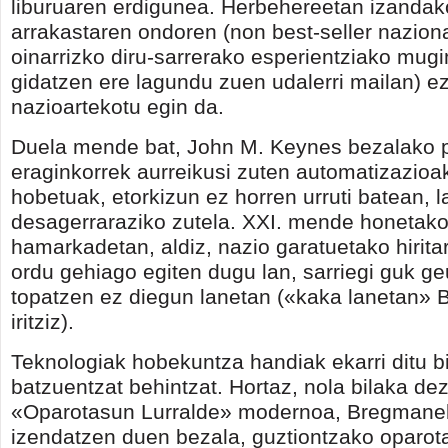
liburuaren erdigunea. Herbehereetan izandak
arrakastaren ondoren (non best-seller naziona
oinarrizko diru-sarrerako esperientziako mu
gidatzen ere lagundu zuen udalerri mailan) e
nazioartekotu egin da.
Duela mende bat, John M. Keynes bezalako p
eraginkorrek aurreikusi zuten automatizazioak
hobetuak, etorkizun ez horren urruti batean, 
desagerraraziko zutela. XXI. mende honetako
hamarkadetan, aldiz, nazio garatuetako hiritar
ordu gehiago egiten dugu lan, sarriegi guk g
topatzen ez diegun lanetan («kaka lanetan»
iritziz).
Teknologiak hobekuntza handiak ekarri ditu bi
batzuentzat behintzat. Hortaz, nola bilaka d
«Oparotasun Lurralde» modernoa, Bregmane
izendatzen duen bezala, guztiontzako oparota