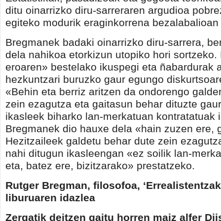
ditu oinarrizko diru-sarreraren argudioa pobre
egiteko modurik eraginkorrena bezalabalioan 
Bregmanek badaki oinarrizko diru-sarrera, ber
dela nahikoa etorkizun utopiko hori sortzeko
eroaren» bestelako ikuspegi eta ñabardurak a
hezkuntzari buruzko gaur egungo diskurtsoare
«Behin eta berriz aritzen da ondorengo galde
zein ezagutza eta gaitasun behar dituzte gau
ikasleek biharko lan-merkatuan kontratatuak 
Bregmanek dio hauxe dela «hain zuzen ere, g
Hezitzaileek galdetu behar dute zein ezagutz
nahi ditugun ikasleengan «ez soilik lan-merka
eta, batez ere, bizitzarako» prestatzeko.
Rutger Bregman, filosofoa,
‘Errealistentza
liburuaren idazlea
Zergatik deitzen gaitu horren maiz alfer Di