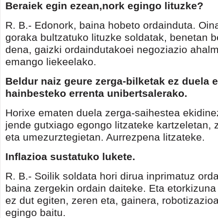
Beraiek egin ezean,nork egingo lituzke?
R. B.- Edonork, baina hobeto ordainduta. Oina
goraka bultzatuko lituzke soldatak, benetan 
dena, gaizki ordaindutakoei negoziazio aha
emango liekeelako.
Beldur naiz geure zerga-bilketak ez duela
hainbesteko errenta unibertsalerako.
Horixe ematen duela zerga-saihestea ekidine
jende gutxiago egongo litzateke kartzeletan, 
eta umezurztegietan. Aurrezpena litzateke.
Inflazioa sustatuko lukete.
R. B.- Soilik soldata hori dirua inprimatuz ord
baina zergekin ordain daiteke. Eta etorkizuna
ez dut egiten, zeren eta, gainera, robotizazi
egingo baitu.