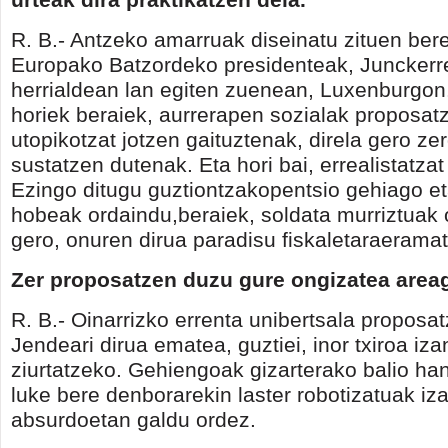
R. B.- Antzeko amarruak diseinatu zituen ber
Europako Batzordeko presidenteak, Junckerr
herrialdean lan egiten zuenean, Luxenburgon.
horiek beraiek, aurrerapen sozialak proposat
utopikotzat jotzen gaituztenak, direla gero ze
sustatzen dutenak. Eta hori bai, errealistatzat
Ezingo ditugu guztiontzakopentsio gehiago et
hobeak ordaindu,beraiek, soldata murriztuak 
gero, onuren dirua paradisu fiskaletaraerama
Zer proposatzen duzu gure ongizatea area
R. B.- Oinarrizko errenta unibertsala proposat
Jendeari dirua ematea, guztiei, inor txiroa iz
ziurtatzeko. Gehiengoak gizarterako balio ha
luke bere denborarekin laster robotizatuak iz
absurdoetan galdu ordez.