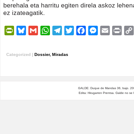
berehala eta harritu egiten direla askoz lehen
ez izateagatik.
PrintFriendly
Bluesky
Gmail
WhatsApp
Telegram
Twitter
Facebook
Messen
Email
Pri
Categorized |
Dossier
,
Miradas
GALDE: Duque de Mandas 36, bajo. 200
Edita: Hirugarren Prentsa. Galde no se