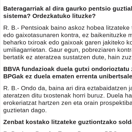
Bateragarriak al dira gaurko pentsio guztia
sistema? Ordezkatuko lituzke?
R. B.- Pentsioak baino askoz hobea litzateke 
edo gaixotasunaren kontra, ez baikenituzke m
beharko txiroak edo gaixoak garen jakiteko ko
umiliagarrietan. Gaur egun, pobreziaren kont
bertatik ez ateratzea sustatzen dute, hain zuz
BBVA fundazioak duela gutxi ondorioztatu
BPGak ez duela ematen errenta unibertsale
R. B.- Ondo da, baina ari dira eztabaidatzen
ateratzen ditu txostenak horri buruz. Duela 
erokeriatzat hartzen zen eta orain prospektib
guztietan dago.
Zenbat kostako litzateke guztiontzako sol