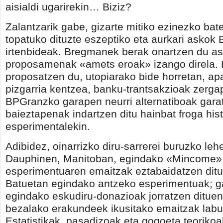
aisialdi ugarirekin… Biziz?
Zalantzarik gabe, gizarte mitiko ezinezko bate
topatuko dituzte eszeptiko eta aurkari asko
irtenbideak. Bregmanek berak onartzen du as
proposamenak «amets eroak» izango direla. 
proposatzen du, utopiarako bide horretan, ap
pizgarria kentzea, banku-trantsakzioak zerga
BPGranzko garapen neurri alternatiboak gar
baieztapenak indartzen ditu hainbat froga hist
esperimentalekin.
Adibidez, oinarrizko diru-sarrerei buruzko le
Dauphinen, Manitoban, egindako «Mincome»
esperimentuaren emaitzak eztabaidatzen ditu
Batuetan egindako antzeko esperimentuak; gai
egindako eskudiru-donazioak jorratzen dituen
bezalako erakundeek ikusitako emaitzak labur
Estatistikak, pasadizoak eta gogoeta teoriko