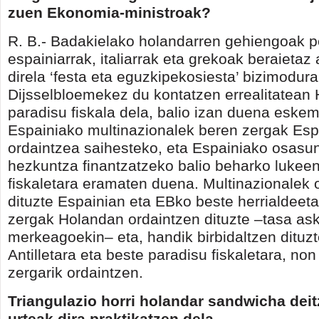
zuen Ekonomia-ministroak?
R. B.- Badakielako holandarren gehiengoak p
espainiarrak, italiarrak eta grekoak beraietaz
direla ‘festa eta eguzkipekosiesta’ bizimodur
Dijsselbloemekez du kontatzen errealitatean
paradisu fiskala dela, balio izan duena eske
Espainiako multinazionalek beren zergak Esp
ordaintzea saihesteko, eta Espainiako osasu
hezkuntza finantzatzeko balio beharko lukeen
fiskaletara eramaten duena. Multinazionalek 
dituzte Espainian eta EBko beste herrialdeet
zergak Holandan ordaintzen dituzte –tasa as
merkeagoekin– eta, handik birbidaltzen dituz
Antilletara eta beste paradisu fiskaletara, no
zergarik ordaintzen.
Triangulazio horri holandar sandwicha deit
urteak dira praktikatzen dela.