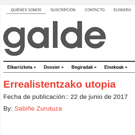
QUIÉNES SOMOS
SUSCRIPCIÓN
CONTACTO
EUSKERA
Elkarrizketa
»
Dossier
»
Begiradak
»
Etxekoak
»
Errealistentzako utopia
Fecha de publicación:: 22 de junio de 2017
By:
Sabiñe Zurutuza