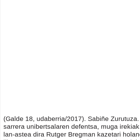
(Galde 18, udaberria/2017). Sabiñe Zurutuza. 
sarrera unibertsalaren defentsa, muga irekia
lan-astea dira Rutger Bregman kazetari hola