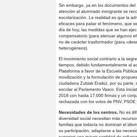
Sin embargo, ya en los documentos del
atención al alumnado inmigrante se reco
escolarización. La realidad es que la a
eficaces para paliar el fenómeno, que s
día de hoy, las medidas que se han eje
compensatorio (para atenuar algunos efe
no de carácter trasformador (para «des
heterogéneos).
El movimiento social contrario a la segre
tiempos, debido fundamentalmente al act
Plataforma a favor de la Escuela Pública
movilización y la formulación de propuest
ciudadana Zubiak Eraikiz, por su parte, 
escolar al Parlamento Vasco. Esta inici
2018 con hasta 17.000 firmas y un conju
rechazada con los votos de PNV, PSOE 
Necesidades de los centros.
No es dif
diversidad social necesitan más recurso
familias que todavía no dominan el idioma
su participación, adaptarse a las nece
suponen una mayor cantidad de esfuerzo