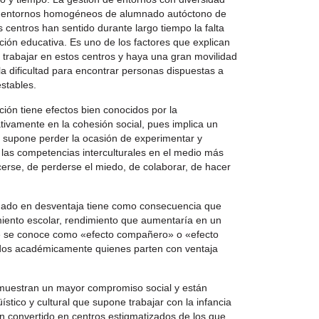
e entornos homogéneos de alumnado autóctono de
 centros han sentido durante largo tiempo la falta
ión educativa. Es uno de los factores que explican
trabajar en estos centros y haya una gran movilidad
 la dificultad para encontrar personas dispuestas a
estables.
ión tiene efectos bien conocidos por la
tivamente en la cohesión social, pues implica un
es: supone perder la ocasión de experimentar y
r las competencias interculturales en el medio más
cerse, de perderse el miedo, de colaborar, de hacer
mnado en desventaja tiene como consecuencia que
ento escolar, rendimiento que aumentaría en un
e se conoce como «efecto compañero» o «efecto
cados académicamente quienes parten con ventaja
 muestran un mayor compromiso social y están
üístico y cultural que supone trabajar con la infancia
an convertido en centros estigmatizados de los que