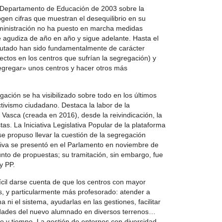
 Departamento de Educación de 2003 sobre la
gen cifras que muestran el desequilibrio en su
dministración no ha puesto en marcha medidas
e agudiza de año en año y sigue adelante. Hasta el
cutado han sido fundamentalmente de carácter
ctos en los centros que sufrían la segregación) y
egregar» unos centros y hacer otros más
gación se ha visibilizado sobre todo en los últimos
ivismo ciudadano. Destaca la labor de la
 Vasca (creada en 2016), desde la reivindicación, la
as. La Iniciativa Legislativa Popular de la plataforma
se propuso llevar la cuestión de la segregación
ativa se presentó en el Parlamento en noviembre de
nto de propuestas; su tramitación, sin embargo, fue
y PP.
ícil darse cuenta de que los centros con mayor
s, y particularmente más profesorado: atender a
 ni el sistema, ayudarlas en las gestiones, facilitar
sidades del nuevo alumnado en diversos terrenos…
 y tiempo. La gestión de entornos con diversidad