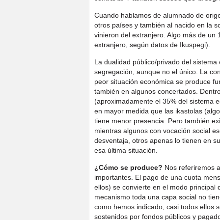
Cuando hablamos de alumnado de origen 
otros países y también al nacido en la s
vinieron del extranjero. Algo más de un
extranjero, según datos de Ikuspegi).
La dualidad público/privado del sistema e
segregación, aunque no el único. La co
peor situación económica se produce fu
también en algunos concertados. Dentro d
(aproximadamente el 35% del sistema e
en mayor medida que las ikastolas (alg
tiene menor presencia. Pero también exis
mientras algunos con vocación social e
desventaja, otros apenas lo tienen en s
esa última situación.
¿Cómo se produce?
Nos referiremos 
importantes. El pago de una cuota mensu
ellos) se convierte en el modo principal 
mecanismo toda una capa social no tiene
como hemos indicado, casi todos ellos s
sostenidos por fondos públicos y pagado