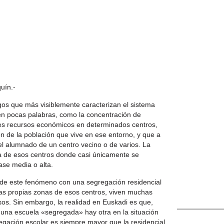
uín.-
gos que más visiblemente caracterizan el sistema
en pocas palabras, como la concentración de
es recursos económicos en determinados centros,
n de la población que vive en ese entorno, y que a
l alumnado de un centro vecino o de varios. La
cia de esos centros donde casi únicamente se
ase media o alta.
Metro d
 de este fenómeno con una segregación residencial
Jose Horna.
Txema Garcí
las propias zonas de esos centros, viven muchas
os. Sin embargo, la realidad en Euskadi es que,
una escuela «segregada» hay otra en la situación
egación escolar es siempre mayor que la residencial.