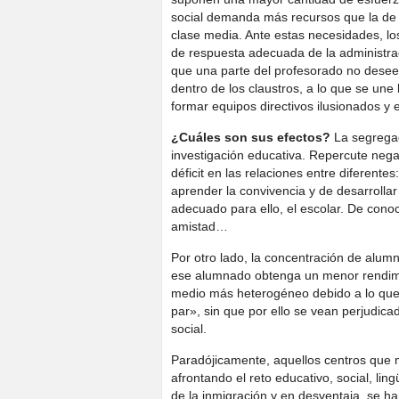
social demanda más recursos que la d
clase media. Ante estas necesidades, los
de respuesta adecuada de la administrac
que una parte del profesorado no desee 
dentro de los claustros, a lo que se une
formar equipos directivos ilusionados y 
¿Cuáles son sus efectos?
La segregac
investigación educativa. Repercute nega
déficit en las relaciones entre diferent
aprender la convivencia y de desarrolla
adecuado para ello, el escolar. De cono
amistad…
Por otro lado, la concentración de alu
ese alumnado obtenga un menor rendimi
medio más heterogéneo debido a lo qu
par», sin que por ello se vean perjudi
social.
Paradójicamente, aquellos centros que
afrontando el reto educativo, social, ling
de la inmigración y en desventaja, se h