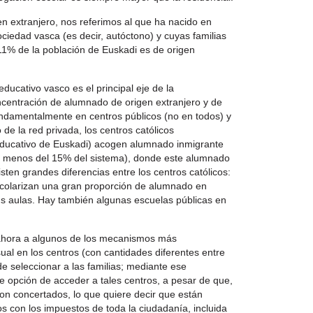
extranjero, nos referimos al que ha nacido en
ociedad vasca (es decir, autóctono) y cuyas familias
 11% de la población de Euskadi es de origen
ducativo vasco es el principal eje de la
ncentración de alumnado de origen extranjero y de
ndamentalmente en centros públicos (no en todos) y
e la red privada, los centros católicos
ducativo de Euskadi) acogen alumnado inmigrante
o menos del 15% del sistema), donde este alumnado
ten grandes diferencias entre los centros católicos:
scolarizan una gran proporción de alumnado en
us aulas. Hay también algunas escuelas públicas en
ahora a algunos de los mecanismos más
al en los centros (con cantidades diferentes entre
de seleccionar a las familias; mediante ese
 opción de acceder a tales centros, a pesar de que,
on concertados, lo que quiere decir que están
s con los impuestos de toda la ciudadanía, incluida