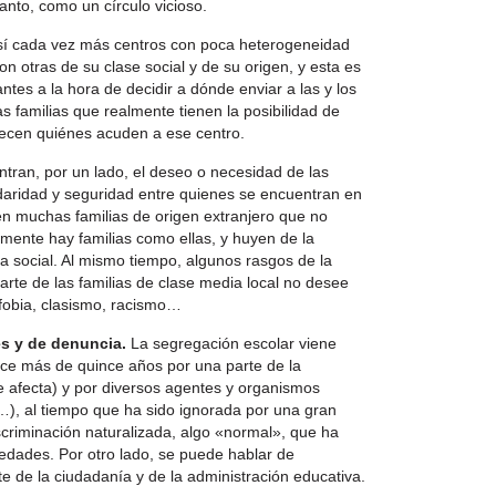
anto, como un círculo vicioso.
sí cada vez más centros con poca heterogeneidad
con otras de su clase social y de su origen, y esta es
tes a la hora de decidir a dónde enviar a las y los
as familias que realmente tienen la posibilidad de
enecen quiénes acuden a ese centro.
ntran, por un lado, el deseo o necesidad de las
idaridad y seguridad entre quienes se encuentran en
én muchas familias de origen extranjero que no
mente hay familias como ellas, y huyen de la
 social. Al mismo tiempo, algunos rasgos de la
arte de las familias de clase media local no desee
ofobia, clasismo, racismo…
es y de denuncia.
La segregación escolar viene
ce más de quince años por una parte de la
e afecta) y por diversos agentes y organismos
n…), al tiempo que ha sido ignorada por una gran
scriminación naturalizada, algo «normal», que ha
iedades. Por otro lado, se puede hablar de
 de la ciudadanía y de la administración educativa.