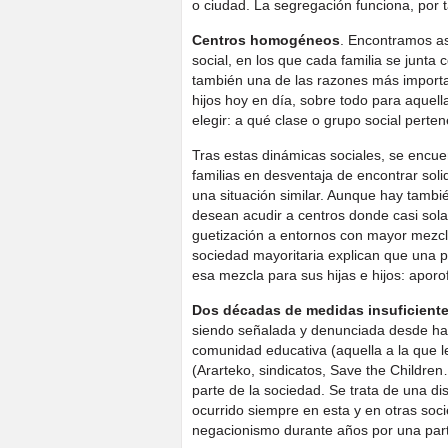
o ciudad. La segregación funciona, por t
Centros homogéneos
. Encontramos a
social, en los que cada familia se junta 
también una de las razones más importan
hijos hoy en día, sobre todo para aquell
elegir: a qué clase o grupo social pert
Tras estas dinámicas sociales, se encue
familias en desventaja de encontrar sol
una situación similar. Aunque hay tambi
desean acudir a centros donde casi sola
guetización a entornos con mayor mezcla
sociedad mayoritaria explican que una p
esa mezcla para sus hijas e hijos: apor
Dos décadas de medidas insuficient
siendo señalada y denunciada desde ha
comunidad educativa (aquella a la que l
(Ararteko, sindicatos, Save the Childre
parte de la sociedad. Se trata de una di
ocurrido siempre en esta y en otras soc
negacionismo durante años por una parte