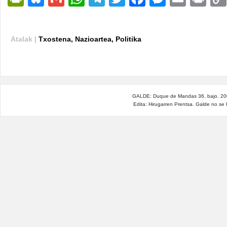
Atalak |
Txostena
,
Nazioartea
,
Politika
GALDE: Duque de Mandas 36, bajo. 200
Edita: Hirugarren Prentsa. Galde no se