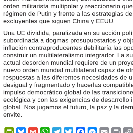
orden militarista multipolar y reaccionario qu
régimen de Putin y frente a las estrategias 
excluyentes que siguen China y EEUU.
Una UE dividida, paralizada en su acción polí
subordinada a dogmas presupuestarios y obj
inflación contraproducentes debilitaría las op
construir un multilateralismo integrador. La s
actual desorden mundial requiere de un proye
nuevo orden mundial multilateral capaz de of
respuestas a las diferentes necesidades de
desigual y fragmentado y hacerlas compatibl
impulso democrático global de las transicion
ecológica y con las exigencias de desarrollo i
global. Nos jugamos el futuro, la paz y la de
envite.
PrintFriendly
Bluesky
Gmail
WhatsApp
Telegram
Twitter
Facebook
Messen
Email
Pri