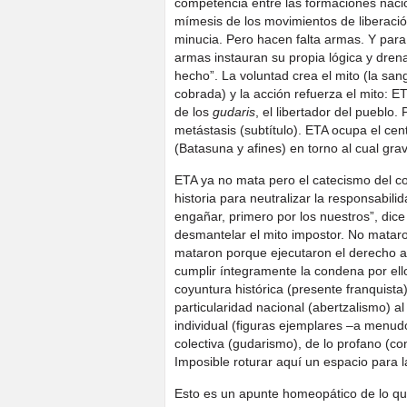
competencia entre las formaciones nacio
mímesis de los movimientos de liberació
minucia. Pero hacen falta armas. Y para 
armas instauran su propia lógica y drena
hecho”. La voluntad crea el mito (la sangr
cobrada) y la acción refuerza el mito: ETA
de los
gudaris
, el libertador del pueblo.
metástasis (subtítulo). ETA ocupa el cen
(Batasuna y afines) en torno al cual grav
ETA ya no mata pero el catecismo del con
historia para neutralizar la responsabil
engañar, primero por los nuestros”, dic
desmantelar el mito impostor. No matar
mataron porque ejecutaron el derecho a 
cumplir íntegramente la condena por ello
coyuntura histórica (presente franquista)
particularidad nacional (abertzalismo) al
individual (figuras ejemplares –a menud
colectiva (gudarismo), de lo profano (con
Imposible roturar aquí un espacio para la 
Esto es un apunte homeopático de lo qu