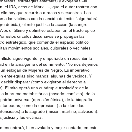
nalistas, estrategias estatales) y exógenas –la
n, el IRA, ecos de Marx…–, que el autor rastrea con
ello hay que recurrir a atracos y secuestros. Las
n a las víctimas con la sanción del mito: “algo habrá
e debida), el mito justifica la acción (la sangre
 es el último y definitivo eslabón en el tracto épico
 Por estos círculos discursivos se propagan las
tro estratégico, que comanda el espacio político
itan movimientos sociales, culturales o vecinales.
flicto sigue vigente; y empeñado en reescribir la
idad en la amalgama del sufrimiento. “No nos dejemos
e un eslogan de Mujeres de Negro. Es imperativo
on entelequias sino manos; algunas de vecinos. Y
decidir disparar (como exigieron el derecho a
). El mito operó una cuádruple traslación: de la
 a la bruma metahistórica (pasado: conflicto), de la
 patrón universal (opresión étnica), de la biografía
o tuneadas, como la opresión–) a la identidad
tenciosos) a lo sagrado (misión, martirio, salvación).
justicia y las víctimas.
e encontrará, bien avalado y mejor contado, en este