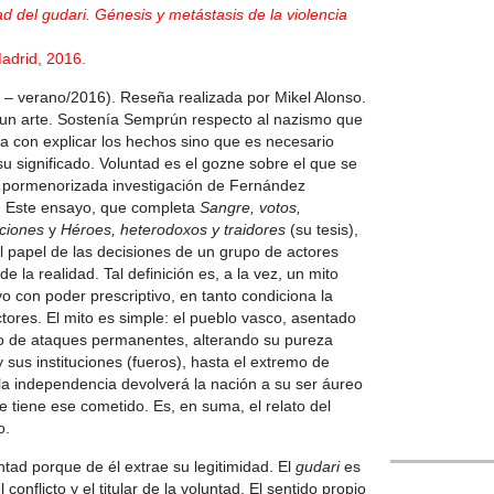
d del gudari. Génesis y metástasis de la violencia
adrid, 2016.
 – verano/2016). Reseña realizada por Mikel Alonso.
s un arte. Sostenía Semprún respecto al nazismo que
a con explicar los hechos sino que es necesario
su significado. Voluntad es el gozne sobre el que se
la pormenorizada investigación de Fernández
a. Este ensayo, que completa
Sangre, votos,
aciones
y
Héroes, heterodoxos y traidores
(su tesis),
l papel de las decisiones de un grupo de actores
e la realidad. Tal definición es, a la vez, un mito
o con poder prescriptivo, en tanto condiciona la
ctores. El mito es simple: el pueblo vasco, asentado
eto de ataques permanentes, alterando su pureza
 sus instituciones (fueros), hasta el extremo de
Canción
 la independencia devolverá la nación a su ser áureo
e tiene ese cometido. Es, en suma, el relato del
Jose Horna.
o.
ntad porque de él extrae su legitimidad. El
gudari
es
conflicto y el titular de la voluntad. El sentido propio