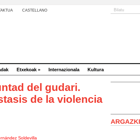
TAKTUA
CASTELLANO
adak
Etxekoak
»
Internazionala
Kultura
ntad del gudari.
tasis de la violencia
ARGAZK
rnández Soldevilla