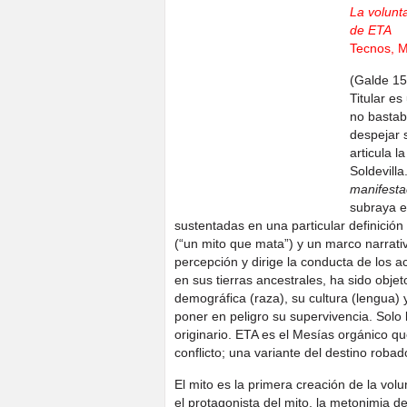
La volunta
de ETA
Tecnos, M
(Galde 15
Titular e
no bastab
despejar 
articula 
Soldevill
manifest
subraya e
sustentadas en una particular definición d
(“un mito que mata”) y un marco narrativ
percepción y dirige la conducta de los a
en sus tierras ancestrales, ha sido obj
demográfica (raza), su cultura (lengua) y
poner en peligro su supervivencia. Solo
originario. ETA es el Mesías orgánico qu
conflicto; una variante del destino robad
El mito es la primera creación de la volu
el protagonista del mito, la metonimia del 