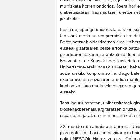
murrizketa horren ondorioz. Joera hori e
unibertsitatean, hausnartzen, ulertzen et
jokatzeko.
Bestalde, egungo unibertsitateak tentsio
funtzioak merkatuaren premiekin bat dat
Beste batzuek aldarrikatzen dute uniberts
eustea, gizartearen beste erronka batzue
gizartearen eskaerei erantzuteko duen 
Boaventura de Sousak bere ikasketetan
Unibertsitate-erakundeak aukeratu behar
sozialarekiko konpromiso handiago bate
ekonomiko eta sozialaren eredua mante
konfiantza itsua duela teknologiaren ga
eusteko.
Testuinguru honetan, unibertsitateek g
txostenakberehala argitaratzen dituzte, 
esparruan garatzen diren politikak eta e
XX. mendearen amaieratik aurrera, Unibe
gisa erabiltzen hasi zen nazioarteko ha
nola UNESCOk. Hain zuzen ere, Goi-mai