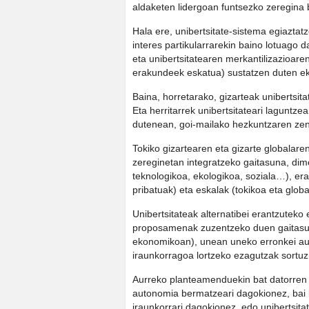
aldaketen lidergoan funtsezko zeregina 
Hala ere, unibertsitate-sistema egiaztat
interes partikularrarekin baino lotuago d
eta unibertsitatearen merkantilizazioar
erakundeek eskatua) sustatzen duten eki
Baina, horretarako, gizarteak unibertsit
Eta herritarrek unibertsitateari laguntz
dutenean, goi-mailako hezkuntzaren zenba
Tokiko gizartearen eta gizarte globalare
zereginetan integratzeko gaitasuna, dim
teknologikoa, ekologikoa, soziala…), er
pribatuak) eta eskalak (tokikoa eta glob
Unibertsitateak alternatibei erantzuteko
proposamenak zuzentzeko duen gaitasuna
ekonomikoan), unean uneko erronkei aur
iraunkorragoa lortzeko ezagutzak sortuz
Aurreko planteamenduekin bat datorren 
autonomia bermatzeari dagokionez, bai 
iraunkorrari dagokionez, edo unibertsita