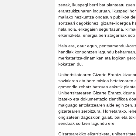
zenak, ikuspegi berri bat planteatu zue
erantzukizunaren inguruan. Ikuspegi hor
mailako hezkuntza ondasun publikoa dela
sortzeari dagokionez, gizarte-lidergoa 
hala nola, elikagaien segurtasuna, klima
elkarrizketa, energia berriztagarriak edo 
Hala ere, gaur egun, pentsamendu-korron
handiak konpontzen lagundu beharrean, 
merkataritza-dinamikan eta logikan gero
kokatzen du.
Unibertsitatearen Gizarte Erantzukizuna
sozialaren eta bere misioa betetzearen a
gomendio zehatz batzuen eskutik plantea
Unibertsitatearen Gizarte Erantzukizuna
izateko eta dokumentazio zientifikoa do
malguago antolatzearen alde egin zen, z
gizartearen zerbitzura. Horretarako, leh
ongizateari dagozkion gaiak, bai eta toki
sendoak sortzen lagundu ere.
Gizartearekiko elkarrizketa, unibertsita