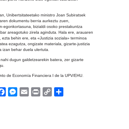
an, Unibertsitateetako ministro Joan Subiratsek
aren dokumentu berria aurkeztu zuen,
an-egonkortasuna, bizialdi osoko prestakuntza
 abar areagotuko zirela aginduta. Hala ere, arauaren
 ezta behin ere, eta «Justizia soziala» terminoa
atea ezagutza, ongizate materiala, gizarte-justizia
a izan behar duela ulertuta.
e nahi dugun galdetzearekin batera, zer gizarte
gu.
ento de Economía Financiera I de la UPV/EHU.
App
egram
witter
Facebook
Messenger
Email
Print
Copy
Share
Link