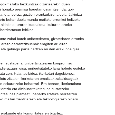
n goi-mailako hezkuntzak gizartearekin duen
i honako premisa hauetan oinarritzen da: goi-
, eta, beraz, guztion erantzukizuna dela. Jakintza
hartu behar duela mundu mailako erronkei heltzeko,
-aldaketa, uraren kudeaketa, kulturen arteko
herritartasun kritikoa.
te zabal batek unibertsitatea, gizateriaren erronka
arazo garrantzitsuenak eragiten ari diren
 eta gehiago parte hartzen ari den erakunde gisa
ren sustapena, unibertsitatearen konpromiso
dierazgarri gisa, unibertsitateko lana hobeto egiteko
tu zen. Hala, adibidez, ikerketari dagokionez,
 lotu zitzaion ikerketaren emaitzak zabalduagoak
an eskuratzeko beharrari. Era berean, ikerketalana
ientzia eta diziplinartekotasuna sustatzeko
entasunez planteatu beharko lirateke herritarren
ko mailan zientziarako eta teknologiarako oinarri
te erakunde eta komunitatearen bitartez.