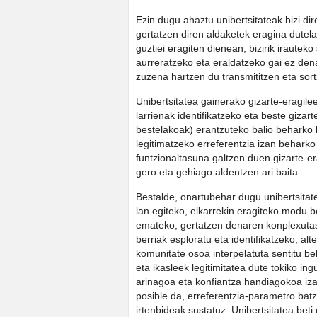
Ezin dugu ahaztu unibertsitateak bizi dir
gertatzen diren aldaketek eragina dutela
guztiei eragiten dienean, bizirik irauteko
aurreratzeko eta eraldatzeko gai ez den
zuzena hartzen du transmititzen eta sor
Unibertsitatea gainerako gizarte-eragil
larrienak identifikatzeko eta beste gizar
bestelakoak) erantzuteko balio beharko 
legitimatzeko erreferentzia izan beharko
funtzionaltasuna galtzen duen gizarte-er
gero eta gehiago aldentzen ari baita.
Bestalde, onartubehar dugu unibertsitate
lan egiteko, elkarrekin eragiteko modu b
emateko, gertatzen denaren konplexutasu
berriak esploratu eta identifikatzeko, alt
komunitate osoa interpelatuta sentitu beh
eta ikasleek legitimitatea dute tokiko i
arinagoa eta konfiantza handiagokoa iza
posible da, erreferentzia-parametro batz
irtenbideak sustatuz. Unibertsitatea beti