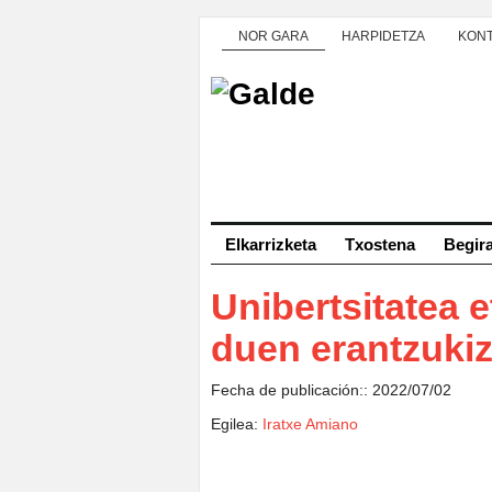
NOR GARA
HARPIDETZA
KON
Elkarrizketa
Txostena
Begir
Unibertsitatea e
duen erantzuki
Fecha de publicación:: 2022/07/02
Egilea:
Iratxe Amiano