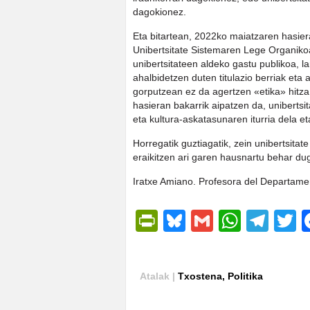
dagokionez.
Eta bitartean, 2022ko maiatzaren hasier
Unibertsitate Sistemaren Lege Organiko
unibertsitateen aldeko gastu publikoa, l
ahalbidetzen duten titulazio berriak eta
gorputzean ez da agertzen «etika» hitza,
hasieran bakarrik aipatzen da, unibertsit
eta kultura-askatasunaren iturria dela et
Horregatik guztiagatik, zein unibertsitat
eraikitzen ari garen hausnartu behar du
Iratxe Amiano. Profesora del Departam
PrintFriendly
Bluesky
Gmail
Whats
Tel
T
Atalak |
Txostena
,
Politika