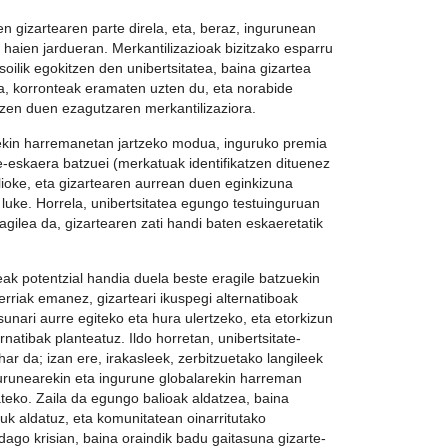
en gizartearen parte direla, eta, beraz, ingurunean
 haien jardueran. Merkantilizazioak bizitzako esparru
 soilik egokitzen den unibertsitatea, baina gizartea
a, korronteak eramaten uzten du, eta norabide
tzen duen ezagutzaren merkantilizaziora.
eekin harremanetan jartzeko modua, inguruko premia
te-eskaera batzuei (merkatuak identifikatzen dituenez
lioke, eta gizartearen aurrean duen eginkizuna
 luke. Horrela, unibertsitatea egungo testuinguruan
agilea da, gizartearen zati handi baten eskaeretatik
ak potentzial handia duela beste eragile batzuekin
erriak emanez, gizarteari ikuspegi alternatiboak
nari aurre egiteko eta hura ulertzeko, eta etorkizun
ernatibak planteatuz. Ildo horretan, unibertsitate-
ar da; izan ere, irakasleek, zerbitzuetako langileek
ngurunearekin eta ingurune globalarekin harreman
teko. Zaila da egungo balioak aldatzea, baina
uk aldatuz, eta komunitatean oinarritutako
 dago krisian, baina oraindik badu gaitasuna gizarte-