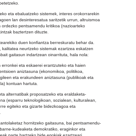
betetzeko.
zeko eta ebaluatzeko sistemek, interes orokorrarekin
agoen lan desinteresatua saritzetik urrun, altruismoa
en ordezko pentsamendu kritikoa (nazioarteko
ntzak baztertzen dituzte.
atearekiko duen konfiantza berreskuratu behar da.
ea, kalitatea neurtzeko sistemak ezartzea eskatzen
it gaitasun indartzean oinarrituta, hala nola:
n erronkei eta eskaerei erantzuteko eta haien
entsioen aniztasuna (ekonomikoa, politikoa,
agileen eta erakundeen aniztasuna (publikoak eta
ala) kontuan hartuta.
 eta alternatibak proposatzeko eta eraldaketa-
 (esparru teknologikoan, sozialean, kulturalean,
re egiteko eta gizarte bidezkoagoa eta
.
antolaketaz hornitzeko gaitasuna, bai pentsamendu-
barne-kudeaketa demokratiko, eraginkor eta
teak parte hartzeko bide egokiak ezartzeari