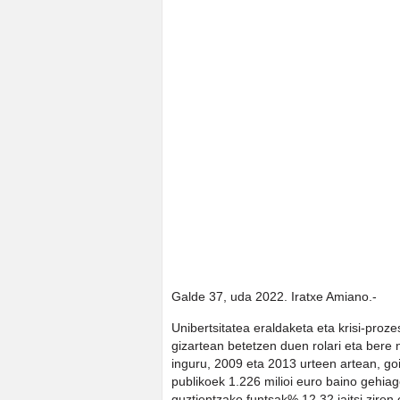
Galde 37, uda 2022. Iratxe Amiano.-
Unibertsitatea eraldaketa eta krisi-proze
gizartean betetzen duen rolari eta bere
inguru, 2009 eta 2013 urteen artean, go
publikoek 1.226 milioi euro baino gehiag
guztientzako funtsak% 12,32 jaitsi ziren 