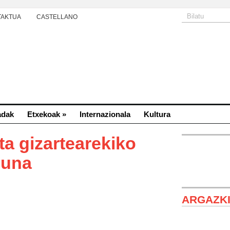
TAKTUA
CASTELLANO
adak
Etxekoak
»
Internazionala
Kultura
ta gizartearekiko
zuna
ARGAZK