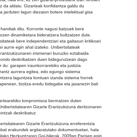
z da aldatu. Gizarteak konfidantza galdu du
a jarduten lagun diezaion botere intelektual gisa
 handiak ditu. Korronte nagusi batzuek bere
ozen dinamiketara bideratzera bultzatzen dute.
itateak bere independentziari eta gaitasun kritikoari
i aurre egin ahal izateko. Unibertsitateak
erantzukizunaren irismenari buruzko eztabaida
 ondo deskribatzen duen bidegurutzean dago.
 du: garapen iraunkorrarekiko eta justizia
rantz aurrera egitea, edo egungo sistema
ntzera laguntzea kontuan izanda sistema horrek
rapenean, bizitza-eredu bidegabe eta jasanezin bati
izartearekiko konpromisoa bermatzen duten
Unibertsitatearen Gizarte Erantzukizuna deritzonaren
kintzak deskribatuz.
rtsitatearen Gizarte Erantzukizuna erreferentzia
inbat erakundek argitaratutako dokumentuetan, hala
lako Hezkuntzaren Goi-bilerak, 2009an Parisen egin