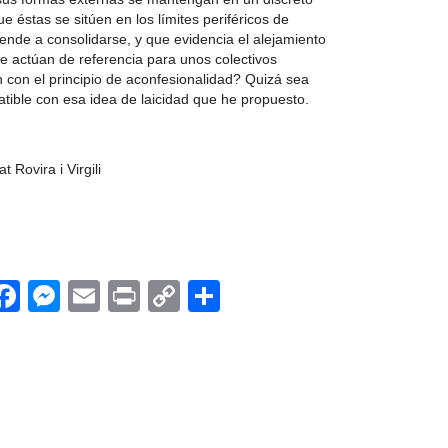
e éstas se sitúen en los límites periféricos de
ende a consolidarse, y que evidencia el alejamiento
e actúan de referencia para unos colectivos
n con el principio de aconfesionalidad? Quizá sea
atible con esa idea de laicidad que he propuesto.
 Rovira i Virgili
App
egram
witter
Facebook
Messenger
Email
Print
Copy
Share
Link