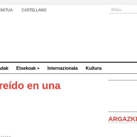
TAKTUA
CASTELLANO
adak
Etxekoak
»
Internazionala
Kultura
eído en una
ARGAZK