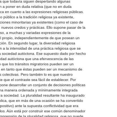
ñeza que todavía siguen despertando algunas
en a poner en duda relativa (que no en duda
ica en cuanto a las expresiones religiosas públicas.
 público a la tradición religiosa ya existente,
iciones minoritarias ya existentes (como el caso de
o nuevos credos y prácticas. Ello supone pasar de la
ioso, a muchas y variadas expresiones de la
ial propio, independientemente de que posean un
ión. En segundo lugar, la diversidad religiosa
n a la intensidad de una práctica religiosa que se
a sociedad autóctona. Ese supuesto dado por hecho
osidad autóctona que una efervescencia de las
to que los tránsitos migratorios pueden ser un
s, en tanto que éstas pueden ser un mecanismo de
s colectivas. Pero también lo es que nuestro
e que el contraste sea fácil de establecer. Por
upone desarrollar un conjunto de decisiones políticas
una manera ordenada y mínimamente integrada
ra sociedad. La pluralidad resultante ha inaugurado
blica, que en más de una ocasión se ha convertido
ositivo) ante la supuesta conflictividad que era
edos. Aún está por construir ese común denominador
prensión de la pluralidad religiosa, que no puede