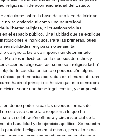
ad religiosa, ni de aconfesionalidad del Estado.
articularse sobre la base de una idea de laicidad
que no se entienda ni como una neutralidad
de la libertad religiosa, ni cuestionando las
 en el espacio público. Una laicidad que se explique
stituciones e individuos. Para las primeras, pues
es sensibilidades religiosas no se sientan
cho de ignorarlas o de imponer un determinado
ta. Para los individuos, en la que sus derechos y
onvicciones religiosas, así como su irreligiosidad. Y
r objeto de cuestionamiento o persecución alguna.
as únicas pertenencias sagradas en el marco de una
arse hacia el principio cohesivo que nos considera
d cívica, sobre una base legal común, y compuesta
al en donde poder situar las diversas formas de
ad no sea vista como la excepción a lo que ha
ara la celebración efímera y circunstancial de la
o, de banalidad y de ejercicio apolítico. Se muestra
a pluralidad religiosa en sí misma, pero al mismo
sus formas externas se mantengan en un discreto