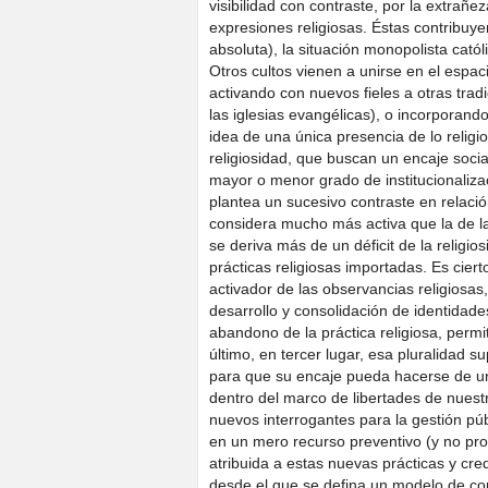
visibilidad con contraste, por la extra
expresiones religiosas. Éstas contribuy
absoluta), la situación monopolista catól
Otros cultos vienen a unirse en el espacio
activando con nuevos fieles a otras trad
las iglesias evangélicas), o incorporand
idea de una única presencia de lo relig
religiosidad, que buscan un encaje soc
mayor o menor grado de institucionalizac
plantea un sucesivo contraste en relació
considera mucho más activa que la de l
se deriva más de un déficit de la religi
prácticas religiosas importadas. Es cier
activador de las observancias religiosa
desarrollo y consolidación de identidade
abandono de la práctica religiosa, permit
último, en tercer lugar, esa pluralidad s
para que su encaje pueda hacerse de 
dentro del marco de libertades de nuest
nuevos interrogantes para la gestión pú
en un mero recurso preventivo (y no prop
atribuida a estas nuevas prácticas y cr
desde el que se defina un modelo de com