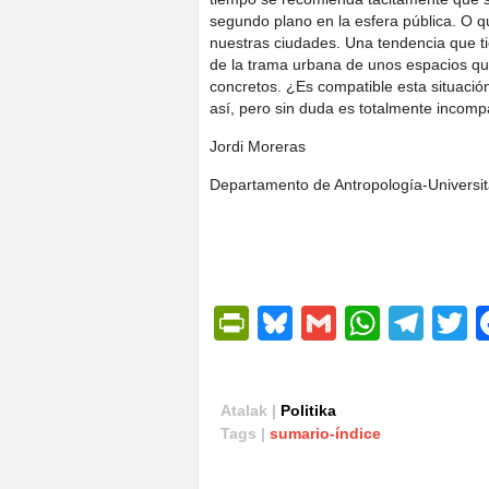
segundo plano en la esfera pública. O qu
nuestras ciudades. Una tendencia que ti
de la trama urbana de unos espacios qu
concretos. ¿Es compatible esta situació
así, pero sin duda es totalmente incomp
Jordi Moreras
Departamento de Antropología-Universitat
PrintFriendly
Bluesky
Gmail
Whats
Tel
T
Atalak |
Politika
Tags |
sumario-índice