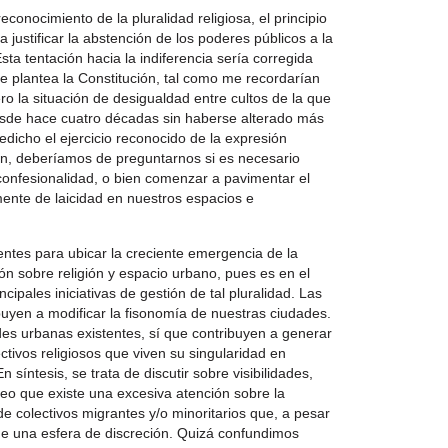
reconocimiento de la pluralidad religiosa, el principio
 justificar la abstención de los poderes públicos a la
Esta tentación hacia la indiferencia sería corregida
ue plantea la Constitución, tal como me recordarían
ro la situación de desigualdad entre cultos de la que
esde hace cuatro décadas sin haberse alterado más
edicho el ejercicio reconocido de la expresión
ción, deberíamos de preguntarnos si es necesario
confesionalidad, o bien comenzar a pavimentar el
ente de laicidad en nuestros espacios e
entes para ubicar la creciente emergencia de la
ión sobre religión y espacio urbano, pues es en el
ipales iniciativas de gestión de tal pluralidad. Las
buyen a modificar la fisonomía de nuestras ciudades.
es urbanas existentes, sí que contribuyen a generar
tivos religiosos que viven su singularidad en
 síntesis, se trata de discutir sobre visibilidades,
creo que existe una excesiva atención sobre la
 de colectivos migrantes y/o minoritarios que, a pesar
e una esfera de discreción. Quizá confundimos