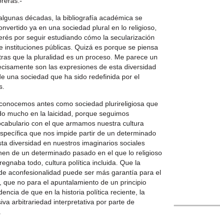
oreras.-
algunas décadas, la bibliografía académica se
vertido ya en una sociedad plural en lo religioso,
rés por seguir estudiando cómo la secularización
 instituciones públicas. Quizá es porque se piensa
tras que la pluralidad es un proceso. Me parece un
recisamente son las expresiones de esta diversidad
de una sociedad que ha sido redefinida por el
s.
econocemos antes como sociedad plurireligiosa que
do mucho en la laicidad, porque seguimos
ocabulario con el que armamos nuestra cultura
específica que nos impide partir de un determinado
sta diversidad en nuestros imaginarios sociales
nen de un determinado pasado en el que lo religioso
regnaba todo, cultura política incluida. Que la
o de aconfesionalidad puede ser más garantía para el
a, que no para el apuntalamiento de un principio
"Homenage a 
“LIKE”. Edua
dencia de que en la historia política reciente, la
a arbitrariedad interpretativa por parte de
.