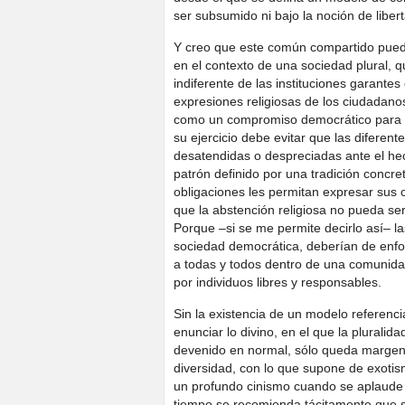
ser subsumido ni bajo la noción de libert
Y creo que este común compartido puede 
en el contexto de una sociedad plural, 
indiferente de las instituciones garantes 
expresiones religiosas de los ciudadanos
como un compromiso democrático para in
su ejercicio debe evitar que las diferent
desatendidas o despreciadas ante el he
patrón definido por una tradición concre
obligaciones les permitan expresar sus c
que la abstención religiosa no pueda se
Porque –si se me permite decirlo así– l
sociedad democrática, deberían de enfoc
a todas y todos dentro de una comunida
por individuos libres y responsables.
Sin la existencia de un modelo referenci
enunciar lo divino, en el que la pluralid
devenido en normal, sólo queda margen p
diversidad, con lo que supone de exotism
un profundo cinismo cuando se aplaude l
tiempo se recomienda tácitamente que 