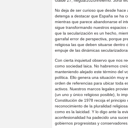
Galde 27, negua/2020/invierno. Jordi M
No deja de ser curioso que desde hace 
detenga a destacar que España se ha con
mientras que parece abandonarse el inte
sigue transformando nuestros espacios e
que la secularización es un hecho, mien
garrafal error de perspectiva, porque p
religiosa las que deben situarse dentro 
empuje de las dinámicas secularizadora
Con cierta inquietud observo que nos r
como sociedad laica. No habremos creí
manteniendo alejado este término del v
política. Ello genera una situación muy 
orden de referencias para ubicar toda e
activos. Nuestros marcos legales provie
(un uno y único religioso posible), lo imp
Constitución de 1978 recoja el principi
reconocimiento de la pluralidad religios
como es la laicidad. Y lo digo ante la evi
aconfesionalidad ha padecido una sucesiv
gobiernos progresistas y conservadores