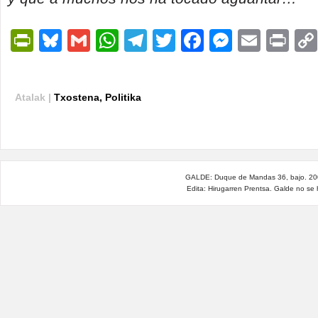
PrintFriendly
Bluesky
Gmail
WhatsApp
Telegram
Twitter
Facebook
Messen
Email
Pri
Atalak |
Txostena
,
Politika
GALDE: Duque de Mandas 36, bajo. 200
Edita: Hirugarren Prentsa. Galde no se