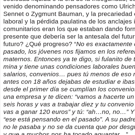
venido denominando pensadores como Ulrich
Sennet o Zygmunt Bauman, y la precariedad e
laboral y la pérdida paulatina de los anclajes 
comunitarios eran los que estaban dando for
presente que debería ser la antesala del futu
futuro? ¿Qué progreso? “
No es exactamente 
pasado, los jóvenes nos fijamos en los refere
maternos. Entonces ya te digo, si fulanito de t
mina y tiene unas condiciones laborales buen
salarios, convenios… pues tú menos de eso 
antes con 18 años dejabas de estudiar e ibas
desde el primer día se cumplían los convenio
una empresa y te dicen: “vamos a hacerte un 
seis horas y vas a trabajar diez y tu conveni
vas a ganar 120 euros” y tú: “ah…no, no…” Y
“ese está pensando en el pasado”. A su padr
no le pasaba y no se da cuenta que por desgr
y que a muchos nos ha tocado aguantar…
”