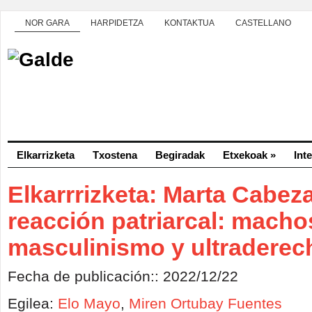
NOR GARA
HARPIDETZA
KONTAKTUA
CASTELLANO
Elkarrizketa
Txostena
Begiradak
Etxekoak
»
Int
Elkarrrizketa: Marta Cabez
reacción patriarcal: macho
masculinismo y ultraderec
Fecha de publicación:: 2022/12/22
Egilea:
Elo Mayo
,
Miren Ortubay Fuentes