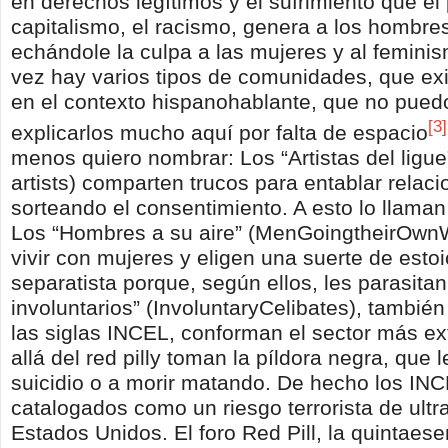
en derechos legítimos y el sufrimiento que el 
capitalismo, el racismo, genera a los hombre
echándole la culpa a las mujeres y al feminis
vez hay varios tipos de comunidades, que ex
en el contexto hispanohablante, que no pue
[3]
explicarlos mucho aquí por falta de espacio
menos quiero nombrar: Los “Artistas del ligue
artists) comparten trucos para entablar relac
sorteando el consentimiento. A esto lo llaman
Los “Hombres a su aire” (MenGoingtheirOwn
vivir con mujeres y eligen una suerte de esto
separatista porque, según ellos, les parasitan
involuntarios” (InvoluntaryCelibates), tambié
las siglas INCEL, conforman el sector más e
allá del red pilly toman la píldora negra, que 
suicidio o a morir matando. De hecho los IN
catalogados como un riesgo terrorista de ult
Estados Unidos. El foro Red Pill, la quintaese