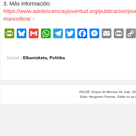
Más información:
https://www.adolescenciayjuventud.org/publicacion/jov
manosfera/
↑
PrintFriendly
Bluesky
Gmail
WhatsApp
Telegram
Twitter
Facebook
Messen
Email
Pri
Atalak |
Elkarrizketa
,
Politika
GALDE: Duque de Mandas 36, bajo. 200
Edita: Hirugarren Prentsa. Galde no se