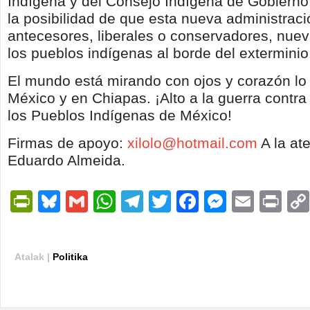
Indígena y del Consejo Indígena de Gobiern
la posibilidad de que esta nueva administraci
antecesores, liberales o conservadores, nuev
los pueblos indígenas al borde del exterminio
El mundo está mirando con ojos y corazón l
México y en Chiapas. ¡Alto a la guerra contra
los Pueblos Indígenas de México!
Firmas de apoyo:
xilolo@hotmail.com
A la ate
Eduardo Almeida.
PrintFriendly
Bluesky
Gmail
WhatsApp
Telegram
Twitter
Facebook
Messen
Email
Pri
Atalak |
Politika