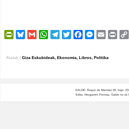
PrintFriendly
Bluesky
Gmail
WhatsApp
Telegram
Twitter
Facebook
Messen
Email
Pri
Atalak |
Giza Eskubideak
,
Ekonomia
,
Libros
,
Politika
GALDE: Duque de Mandas 36, bajo. 200
Edita: Hirugarren Prentsa. Galde no se