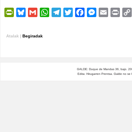
PrintFriendly
Bluesky
Gmail
WhatsApp
Telegram
Twitter
Facebook
Messen
Email
Pri
Atalak |
Begiradak
GALDE: Duque de Mandas 36, bajo. 200
Edita: Hirugarren Prentsa. Galde no se