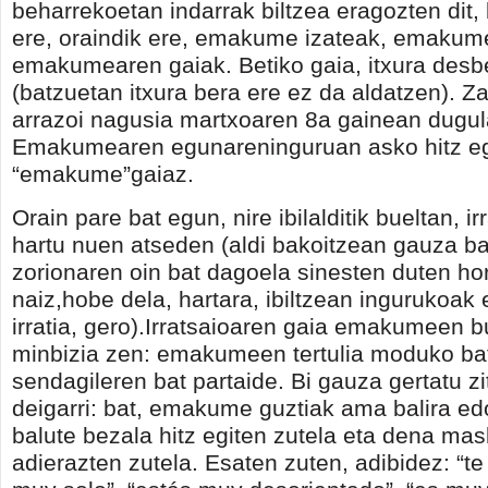
beharrekoetan indarrak biltzea eragozten dit, 
ere, oraindik ere, emakume izateak, emakum
emakumearen gaiak. Betiko gaia, itxura desb
(batzuetan itxura bera ere ez da aldatzen). Z
arrazoi nagusia martxoaren 8a gainean dugula
Emakumearen egunareninguruan asko hitz eg
“emakume”gaiaz.
Orain pare bat egun, nire ibilalditik bueltan, ir
hartu nuen atseden (aldi bakoitzean gauza ba
zorionaren oin bat dagoela sinesten duten ho
naiz,hobe dela, hartara, ibiltzean ingurukoak 
irratia, gero).Irratsaioaren gaia emakumeen b
minbizia zen: emakumeen tertulia moduko bat
sendagileren bat partaide. Bi gauza gertatu zi
deigarri: bat, emakume guztiak ama balira ed
balute bezala hitz egiten zutela eta dena ma
adierazten zutela. Esaten zuten, adibidez: “t