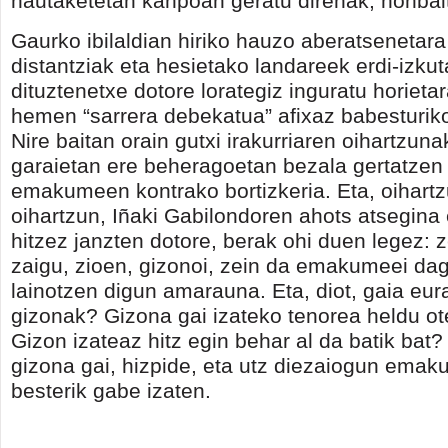
hautaketetan kanpoan geratu direnak, nonba
Gaurko ibilaldian hiriko hauzo aberatsenetara i
distantziak eta hesietako landareek erdi-izku
dituztenetxe dotore lorategiz inguratu horietar
hemen “sarrera debekatua” afixaz babesturiko
Nire baitan orain gutxi irakurriaren oihartzuna
garaietan ere beheragoetan bezala gertatze
emakumeen kontrako bortizkeria. Eta, oihart
oihartzun, Iñaki Gabilondoren ahots atsegina
hitzez janzten dotore, berak ohi duen legez: z
zaigu, zioen, gizonoi, zein da emakumeei da
lainotzen digun amarauna. Eta, diot, gaia eur
gizonak? Gizona gai izateko tenorea heldu o
Gizon izateaz hitz egin behar al da batik bat
gizona gai, hizpide, eta utz diezaiogun emaku
besterik gabe izaten.