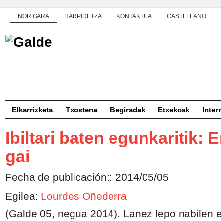
NOR GARA
HARPIDETZA
KONTAKTUA
CASTELLANO
Elkarrizketa
Txostena
Begiradak
Etxekoak
Inter
Ibiltari baten egunkaritik
gai
Fecha de publicación:: 2014/05/05
Egilea:
Lourdes Oñederra
(Galde 05, negua 2014). Lanez lepo nabilen 