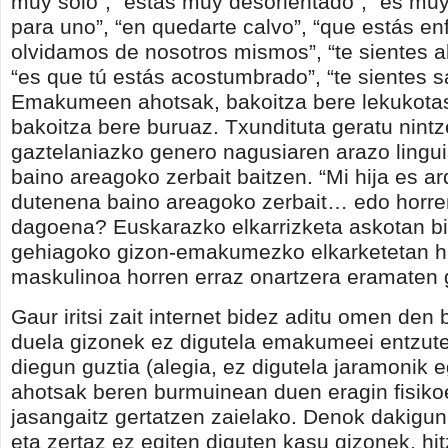
muy solo”, “estás muy desorientado”, “es mu
para uno”, “en quedarte calvo”, “que estás en
olvidamos de nosotros mismos”, “te sientes 
“es que tú estás acostumbrado”, “te sientes s
Emakumeen ahotsak, bakoitza bere lekukota
bakoitza bere buruaz. Txundituta geratu nintz
gaztelaniazko genero nagusiaren arazo linguis
baino areagoko zerbait baitzen. “Mi hija es ar
dutenena baino areagoko zerbait… edo horre
dagoena? Euskarazko elkarrizketa askotan bi
gehiagoko gizon-emakumezko elkarketetan h
maskulinoa horren erraz onartzera eramaten 
Gaur iritsi zait internet bidez aditu omen den
duela gizonek ez digutela emakumeei entzut
diegun guztia (alegia, ez digutela jaramonik e
ahotsak beren burmuinean duen eragin fisiko
jasangaitz gertatzen zaielako. Denok dakigun
eta zertaz ez egiten diguten kasu gizonek, hit