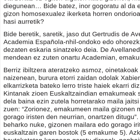
diegunean… Bide batez, inor gogoratu al da
gizon homosexualez ikerketa horren ondorioa
hasi aurretik?
Bide beretik, saretik, jaso dut Gertrudis de A
Academia Española-nhil-ondoko edo ohorezk
dezaten eskaria sinatzeko deia. De Avellane
mendean ez zuten onartu Academian, emak
Berriz ibiltzera ateratzeko asmoz, oinetakoak
naizenean, burura etorri zaidan odolak Xabie
elkarrizketa bateko lerro triste haiek ekarri di
Kintanak zioen Euskaltzaindian emakumeak s
dela baina ezin zutela horretarako maila jaits
zuen: “Zorionez, emakumeen maila gizonen m
gorago iristen den neurrian, onartzen ditugu”
beharko nuke, gizonen mailara edo gorago irit
euskaltzain garen bostok (5 emakume 5). Azk