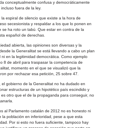
da conceptualmente confusa y democráticamente
incluso fuera de la ley.
a espiral de silencio que existe a la hora de
eso secesionista y respaldar a los que lo ponen en
 se ha roto un tabú. Que estar en contra de la
ista español de derechas.
edad abierta, las opiniones son diversas y la
, desde la Generalitat se está llevando a cabo un plan
 ni en la legitimidad democrática. Como ejemplo
do 8 de abril para traspasar la competencia de
litat, momento en el que se visualizó que la
ron por rechazar esa petición, 25 sobre 47.
e, el gobierno de la Generalitat no ha dudado en
ionar estructuras de un hipotético país escindido y
o es otro que el de la propaganda para conseguir, no
ganarla.
ones al Parlamento catalán de 2012 no es honesto ni
e la población en inferioridad, pese a que esta
idad. Por si esto no fuera suficiente, tampoco hay