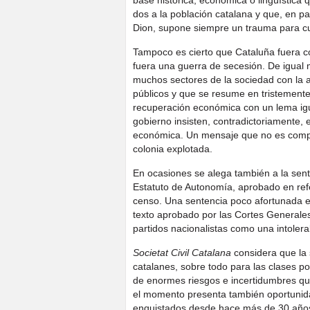
base histórica, económica o lingüística 
dos a la población catalana y que, en p
Dion, supone siempre un trauma para cu
Tampoco es cierto que Cataluña fuera c
fuera una guerra de secesión. De igual 
muchos sectores de la sociedad con la 
públicos y que se resume en tristement
recuperación económica con un lema igu
gobierno insisten, contradictoriamente,
económica. Un mensaje que no es compat
colonia explotada.
En ocasiones se alega también a la sent
Estatuto de Autonomía, aprobado en refe
censo. Una sentencia poco afortunada e
texto aprobado por las Cortes Generales
partidos nacionalistas como una intolera
Societat Civil Catalana
considera que la 
catalanes, sobre todo para las clases p
de enormes riesgos e incertidumbres que
el momento presenta también oportunidad
enquistados desde hace más de 30 años