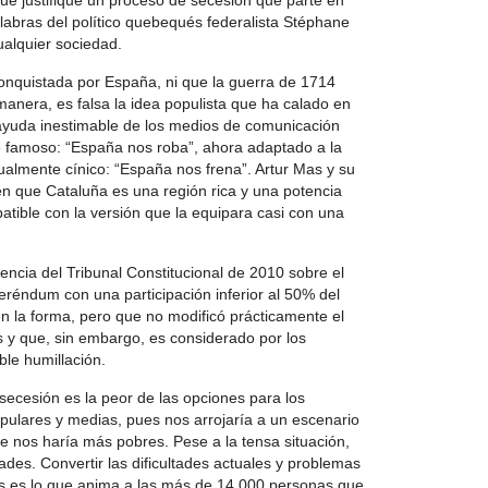
que justifique un proceso de secesión que parte en
alabras del político quebequés federalista Stéphane
alquier sociedad.
onquistada por España, ni que la guerra de 1714
manera, es falsa la idea populista que ha calado en
ayuda inestimable de los medios de comunicación
e famoso: “España nos roba”, ahora adaptado a la
almente cínico: “España nos frena”. Artur Mas y su
 en que Cataluña es una región rica y una potencia
ible con la versión que la equipara casi con una
encia del Tribunal Constitucional de 2010 sobre el
réndum con una participación inferior al 50% del
n la forma, pero que no modificó prácticamente el
 y que, sin embargo, es considerado por los
ble humillación.
secesión es la peor de las opciones para los
opulares y medias, pues nos arrojaría a un escenario
 nos haría más pobres. Pese a la tensa situación,
es. Convertir las dificultades actuales y problemas
 es lo que anima a las más de 14.000 personas que