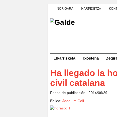
NOR GARA
HARPIDETZA
KON
Elkarrizketa
Txostena
Begir
Ha llegado la h
civil catalana
Fecha de publicación:: 2014/06/29
Egilea:
Joaquim Coll