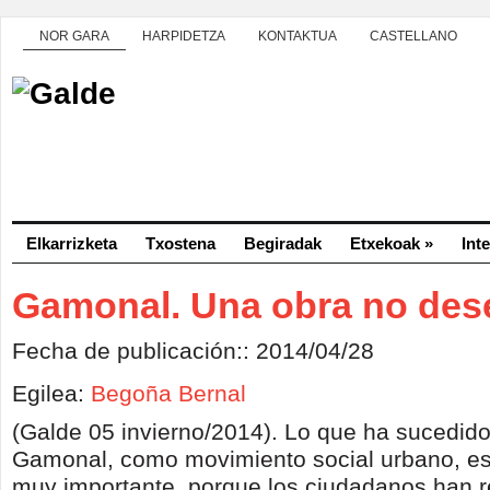
NOR GARA
HARPIDETZA
KONTAKTUA
CASTELLANO
Elkarrizketa
Txostena
Begiradak
Etxekoak
»
Int
Gamonal. Una obra no des
Fecha de publicación:: 2014/04/28
Egilea:
Begoña Bernal
(Galde 05 invierno/2014). Lo que ha sucedido 
Gamonal, como movimiento social urbano, e
muy importante, porque los ciudadanos han 