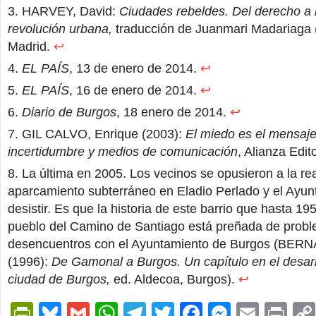
HARVEY, David:
Ciudades rebeldes. Del derecho a l
revolución urbana,
traducción de Juanmari Madariaga (
Madrid.
↩
EL PAÍS
, 13 de enero de 2014.
↩
EL PAÍS
, 16 de enero de 2014.
↩
Diario de Burgos
, 18 enero de 2014.
↩
GIL CALVO, Enrique (2003):
El miedo es el mensaje
incertidumbre y medios de comunicación
, Alianza Edit
La última en 2005. Los vecinos se opusieron a la re
aparcamiento subterráneo en Eladio Perlado y el Ayun
desistir. Es que la historia de este barrio que hasta 1
pueblo del Camino de Santiago está preñada de prob
desencuentros con el Ayuntamiento de Burgos (BER
(1996):
De Gamonal a Burgos. Un capítulo en el desarr
ciudad de Burgos,
ed. Aldecoa, Burgos).
↩
PrintFriendly
Bluesky
Gmail
WhatsApp
Telegram
Twitter
Facebook
Messen
Email
Pri