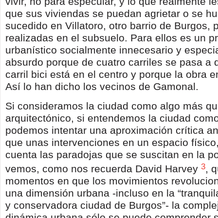
vivir, no para especular, y lo que realmente 
que sus viviendas se puedan agrietar o se h
sucedido en Villatoro, otro barrio de Burgos, 
realizadas en el subsuelo. Para ellos es un p
urbanístico socialmente innecesario y espec
absurdo porque de cuatro carriles se pasa a 
carril bici está en el centro y porque la obra
Así lo han dicho los vecinos de Gamonal.
Si consideramos la ciudad como algo más qu
arquitectónico, si entendemos la ciudad com
podemos intentar una aproximación crítica a
que unas intervenciones en un espacio físico,
cuenta las paradojas que se suscitan en la p
3
vemos, como nos recuerda David Harvey
, 
momentos en que los movimientos revolucio
una dimensión urbana -incluso en la “tranquil
y conservadora ciudad de Burgos”- la complej
dinámica urbana sólo se puede comprender si