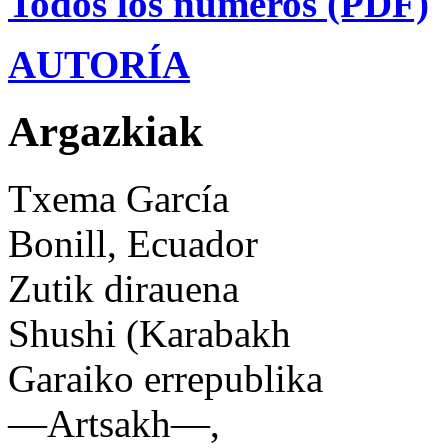
Todos los números (PDF)
AUTORÍA
Argazkiak
Txema García
Bonill, Ecuador
Zutik dirauena
Shushi (Karabakh
Garaiko errepublika
—Artsakh—,