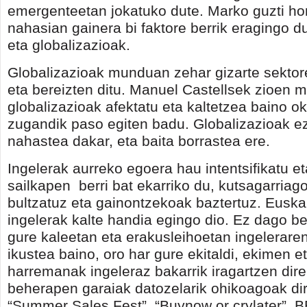
emergenteetan jokatuko dute. Marko guzti ho
nahasian gainera bi faktore berrik eragingo du
eta globalizazioak.
Globalizazioak munduan zehar gizarte sektor
eta bereizten ditu. Manuel Castellsek zioen
globalizazioak afektatu eta kaltetzea baino o
zugandik paso egiten badu. Globalizazioak e
nahastea dakar, eta baita borrastea ere.
Ingelerak aurreko egoera hau intentsifikatu et
sailkapen
berri bat ekarriko du, kutsagarriag
bultzatuz eta gainontzekoak baztertuz. Euskal
ingelerak kalte handia egingo dio. Ez dago be
gure kaleetan eta erakusleihoetan ingelerare
ikustea baino, oro har gure ekitaldi, ekimen e
harremanak ingeleraz bakarrik iragartzen direl
beherapen garaiak datozelarik ohikoagoak dir
“Summer Sales Fest”, “Buynow or crylater”,