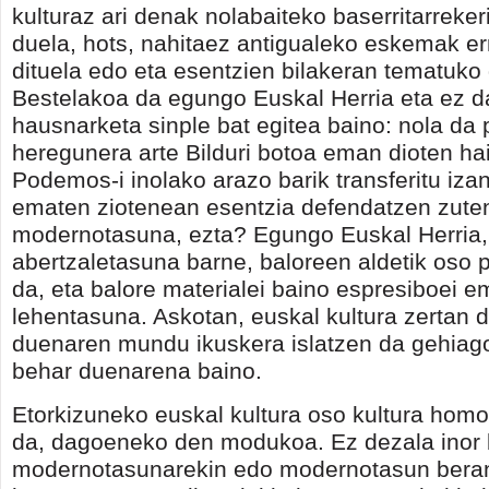
kulturaz ari denak nolabaiteko baserritarrekeri
duela, hots, nahitaez antigualeko eskemak e
dituela edo eta esentzien bilakeran tematuko 
Bestelakoa da egungo Euskal Herria eta ez 
hausnarketa sinple bat egitea baino: nola da 
heregunera arte Bilduri botoa eman dioten ha
Podemos-i inolako arazo barik transferitu izan
ematen ziotenean esentzia defendatzen zuten
modernotasuna, ezta? Egungo Euskal Herria,
abertzaletasuna barne, baloreen aldetik oso p
da, eta balore materialei baino espresiboei e
lehentasuna. Askotan, euskal kultura zertan 
duenaren mundu ikuskera islatzen da gehiag
behar duenarena baino.
Etorkizuneko euskal kultura oso kultura hom
da, dagoeneko den modukoa. Ez dezala inor b
modernotasunarekin edo modernotasun berant