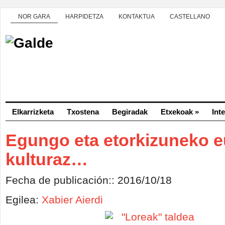
NOR GARA
HARPIDETZA
KONTAKTUA
CASTELLANO
Elkarrizketa
Txostena
Begiradak
Etxekoak
»
Int
Egungo eta etorkizuneko e
kulturaz…
Fecha de publicación:: 2016/10/18
Egilea:
Xabier Aierdi