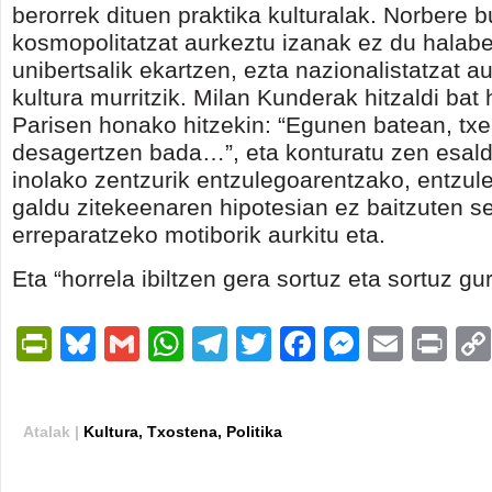
berorrek dituen praktika kulturalak. Norbere 
kosmopolitatzat aurkeztu izanak ez du halabe
unibertsalik ekartzen, ezta nazionalistatzat a
kultura murritzik. Milan Kunderak hitzaldi bat
Parisen honako hitzekin: “Egunen batean, txe
desagertzen bada…”, eta konturatu zen esald
inolako zentzurik entzulegoarentzako, entzule
galdu zitekeenaren hipotesian ez baitzuten s
erreparatzeko motiborik aurkitu eta.
Eta “horrela ibiltzen gera sortuz eta sortuz gu
PrintFriendly
Bluesky
Gmail
WhatsApp
Telegram
Twitter
Facebook
Messen
Email
Pri
Atalak |
Kultura
,
Txostena
,
Politika