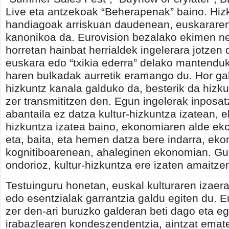
Live eta antzekoak “Beherapenak” baino. Hiz
handiagoak arriskuan daudenean, euskarare
kanonikoa da. Eurovision bezalako ekimen ne
horretan hainbat herrialdek ingelerara jotzen
euskara edo “txikia ederra” delako mantendu
haren bulkadak aurretik eramango du. Hor ga
hizkuntz kanala galduko da, besterik da hizk
zer transmititzen den. Egun ingelerak inposa
abantaila ez datza kultur-hizkuntza izatean, 
hizkuntza izatea baino, ekonomiaren alde e
eta, baita, eta hemen datza bere indarra, ek
kognitiboarenean, ahaleginen ekonomian. Gu
ondorioz, kultur-hizkuntza ere izaten amaitze
Testuinguru honetan, euskal kulturaren izaera
edo esentzialak garrantzia galdu egiten du. E
zer den-ari buruzko galderan beti dago eta e
irabazlearen kondeszendentzia, aintzat emat