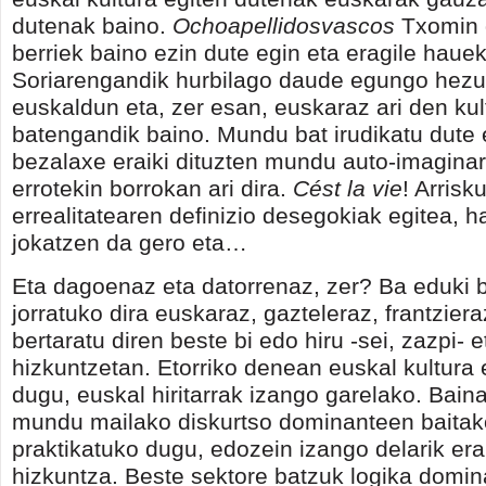
dutenak baino.
Ochoapellidosvascos
Txomin 
berriek baino ezin dute egin eta eragile hau
Soriarengandik hurbilago daude egungo hez
euskaldun eta, zer esan, euskaraz ari den kul
batengandik baino. Mundu bat irudikatu dute 
bezalaxe eraiki dituzten mundu auto-imaginar
errotekin borrokan ari dira.
Cést la vie
! Arrisk
errealitatearen definizio desegokiak egitea, h
jokatzen da gero eta…
Eta dagoenaz eta datorrenaz, zer? Ba eduki 
jorratuko dira euskaraz, gazteleraz, frantziera
bertaratu diren beste bi edo hiru -sei, zazpi- 
hizkuntzetan. Etorriko denean euskal kultura e
dugu, euskal hiritarrak izango garelako. Bain
mundu mailako diskurtso dominanteen baitak
praktikatuko dugu, edozein izango delarik er
hizkuntza. Beste sektore batzuk logika domi