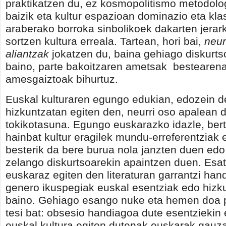
praktikatzen du, ez kosmopolitismo metodolo
baizik eta kultur espazioan dominazio eta kl
araberako borroka sinbolikoek dakarten jerar
sortzen kultura erreala. Tartean, hori bai,
neur
aliantzak
jokatzen du, baina gehiago diskurts
baino, parte bakoitzaren ametsak
bestearen
amesgaiztoak bihurtuz.
Euskal kulturaren egungo edukian, edozein de
hizkuntzatan egiten den, neurri oso apalean 
tokikotasuna. Egungo euskarazko idazle, bert
hainbat kultur eragilek mundu-erreferentziak e
besterik da bere burua nola janzten duen edo
zelango diskurtsoarekin apaintzen duen. Esa
euskaraz egiten den literaturan garrantzi han
genero ikuspegiak euskal esentziak edo hizk
baino. Gehiago esango nuke eta hemen doa 
tesi bat: obsesio handiagoa dute esentziekin
euskal kultura egiten dutenak euskarak gauza