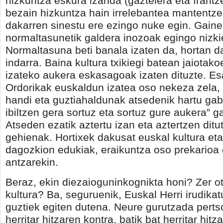
hizkuntza eskura izanda (gaztelera eta frant
bezain hizkuntza hain irrelebantea mantentze
dakarren sinestu ere ezingo nuke egin. Gaine
normaltasunetik galdera inozoak egingo nizki
Normaltasuna beti banala izaten da, hortan d
indarra. Baina kultura txikiegi batean jaiotak
izateko aukera eskasagoak izaten dituzte. E
Ordorikak euskaldun izatea oso nekeza zela, 
handi eta guztiahaldunak atsedenik hartu gab
ibiltzen gera sortuz eta sortuz gure aukera” g
Atseden ezatik aztertu izan eta aztertzen ditut
gehienak. Hortixek dakusat euskal kultura eta
dagozkion edukiak, eraikuntza oso prekarioa
antzarekin.
Beraz, ekin diezaioguninkognikta honi? Zer o
kultura? Ba, seguruenik, Euskal Herri irudikatu
guztiek egiten dutena. Neure gurutzada perts
herritar hitzaren kontra, batik bat herritar hitza