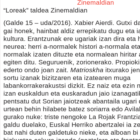
“Loreak” taldea Zinemaldian
(Galde 15 – uda/2016). Xabier Aierdi
Gutxi da
.
gai honek, hainbat aldiz errepikatu dugu eta 
kultura. Erantzunak ere ugariak izan dira et
neurea: herri a-normalek histori a-normala eta
normalak izaten dituzte eta normalean hiritar
egiten ditu. Seguruenik, zorionerako. Propio
ederto ondo joan zait.
Matrioskha
itxurako je
sortu izanak bizitzaren eta izatearen muga
labankorrakerakustsi dizkit. Ez naiz eta ezin
izan euskaldun eta euskaradun jaio izanagatik
pentsatu dut Sorian jaiotzeak abantaila ugari 
urtean behin hilabete batez soriarra edo Avil
gurako nuke: triste nengoke La Rojak Frantzi
galdu duelako, Euskal Herriko abertzalei ia z
bat nahi duten galdetuko nieke, eta alboan b