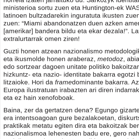
ministerioa sortu zuen eta Huntington-ek WAS
latinoen bultzadarekin inguratuta ikusten zue
zuen: “Miami abandonatzen duen azken amer
[amerikar] bandera bildu eta ekar dezala!”. La
extralurtarrak omen ziren!
Guzti honen atzean nazionalismo metodolog
eta ikusmolde honen araberaz,
metodoz
, abi
edo sortzear dagoen unitate politiko bakoitzari
hizkuntz- eta nazio- identitate bakarra egotzi
litzaioke. Hori da
frame
dominante bakarra. Az
Europa ilustratuan irabazten ari diren indarr
eta ez hain xenofoboak.
Baina, zer da gertatzen dena? Egungo gizarte
era intentsoagoan gure bezalakoetan, diskurt
praktikak metatu egiten dira eta bakoitzak be
nazionalismoa lehenesten badu ere, gero na