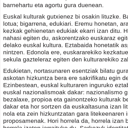
barnehartu eta agortu gura duenean.
Euskal kulturak gutxienez bi osakin lituzke. B
lotua; bigarrena, edukiari. Eremu honetan, a
kezkak gehienetan edukiak ekarri izan ditu. 
nahasi egiten du, askorentzako euskaraz egi
delako euskal kultura. Eztabaida honetatik asp
nintzen. Edonola ere, euskararekiko kezkatue
sekula gazteleraz egiten den kulturarekiko za
Edukietan, nortasunaren esentziak bilatu gura
askotan hizkuntza bera ere sakrifikatu egin de
Ezinbestean, euskal kulturaren inguruko ezta
euskal nazionalismoak dakar: nazionalismo g
bezalaxe, propioa eta gainontzeko kulturak b
dakar eta hor sortzen da euskaltasuna izan l
nola eta zein hizkuntzatan gara litekeenaren 
proposamenak. Hori horrela da, horrela izan 
horrela izaten jarraituko du. Sarkozyk identit