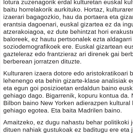
lotura zuzenagorik erdal kulturetan euskal kul
baitu horrelakorik aurkituko. Hortaz, kulturar
izaerari bagagozkio, hau da portaera eta giza
erantsia dagoenari, euskal gizartea ez da in
atzerakoiagoa, ez dute behintzat hori erakust
baloreek, ez hautu pertsonalek ezta aldagarri
soziodemografikoek ere. Euskal gizartean eu
gazteleraz edo frantzieraz ari direnek gai be
berberean jorratzen dituzte.
Kulturaren izaera dotore edo aristokratikoari
lehenengo eta behin gizarte-klase analisiak e
eta egun goi posizioetan erdaldun baino euska
gehiago dago. Bigarrenik, kopuru kontua da.
Bilbon baino New Yorken adierazpen kultural b
gehiago egotea. Eta baita Madrilen baino.
Amaitzeko, ez dugu nahastu behar politikoki 
dituen nahiak gustukoak ez baditugu ere eta 