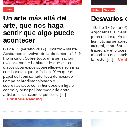
Cultura
Cultura
Miradas
Un arte más allá del
Desvaríos 
arte, que nos haga
Galde 19 (verano/
sentir que algo puede
Argonautas. El vera
pena ni gloria. Ya s
acontecer
las noticias se abrev
cultural, más. Barc
Galde 19 (verano/2017). Ricardo Amasté.
tragedia y el procé
Acabamos de volver de la documenta 14. Ni
absorbido el espacio
frio ni calor. Sobre todo, una sensación
El resto, […]
Cont
excesivamente habitual, de que estos
dispositivos expositivos-reflexivos son más
comisariales que artísticos. Y es que el
papel del comisariado lleva demasiado
tiempo sobredimensionado y
sobrevalorado; convirtiéndose en figura
central y principal intermediario entre
artistas, instituciones, públicos; […]
Continue Reading