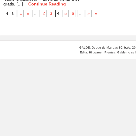
gratis. […]
Continue Reading
4 - 8
«
«
...
2
3
4
5
6
...
»
»
GALDE: Duque de Mandas 36, bajo. 200
Edita: Hirugarren Prentsa. Galde no se