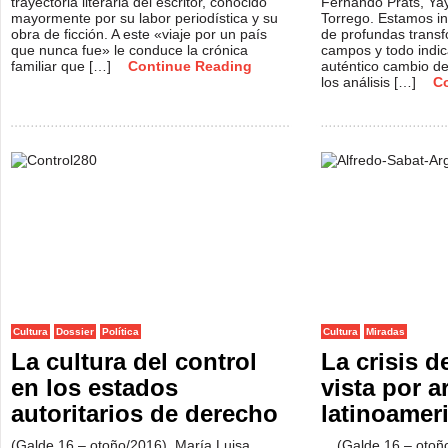
trayectoria literaria del escritor, conocido
Fernando Prats, Yay
mayormente por su labor periodística y su
Torrego. Estamos i
obra de ficción. A este «viaje por un país
de profundas transf
que nunca fue» le conduce la crónica
campos y todo indi
familiar que […]
Continue Reading
auténtico cambio de
los análisis […]
C
Cultura
Dossier
Política
Cultura
Miradas
La cultura del control
La crisis d
en los estados
vista por a
autoritarios de derecho
latinoamer
(Galde 16 – otoño/2016). María Luisa
(Galde 16 – otoño