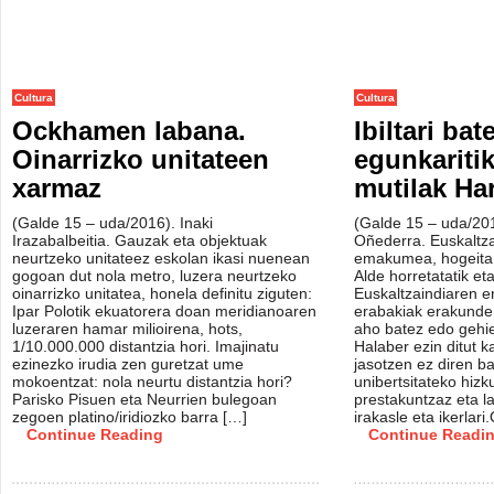
Cultura
Cultura
Ockhamen labana.
Ibiltari bat
Oinarrizko unitateen
egunkaritik
xarmaz
mutilak Har
(Galde 15 – uda/2016). Inaki
(Galde 15 – uda/20
Irazabalbeitia. Gauzak eta objektuak
Oñederra. Euskaltza
neurtzeko unitateez eskolan ikasi nuenean
emakumea, hogeita z
gogoan dut nola metro, luzera neurtzeko
Alde horretatatik et
oinarrizko unitatea, honela definitu ziguten:
Euskaltzaindiaren e
Ipar Polotik ekuatorera doan meridianoaren
erabakiak erakunde 
luzeraren hamar milioirena, hots,
aho batez edo gehie
1/10.000.000 distantzia hori. Imajinatu
Halaber ezin ditut ka
ezinezko irudia zen guretzat ume
jasotzen ez diren b
mokoentzat: nola neurtu distantzia hori?
unibertsitateko hizk
Parisko Pisuen eta Neurrien bulegoan
prestakuntzaz eta la
zegoen platino/iridiozko barra […]
irakasle eta ikerlar
Continue Reading
Continue Readi