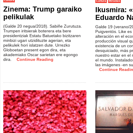
Cultura
Cultura
Miradas
Zinema: Trump garaiko
Ikusmira: 
pelikulak
Eduardo N
(Galde 20 negua/2018). Sabiñe Zurutuza.
Galde 19 (verano/20
Trumpen iritsierak boterera eta bere
Puigventós. Like es
presidentziak Estatu Batuetako bizitzaren
alteración en el eco
minbizi ugari utzidituzte agerian, eta
producción visual q
pelikulek hori islatzen dute. Urrezko
existencia de un c
Globoetan present egon dira, eta
desquiciado, más p
akademiako Oscar sarietan ere egongo
nuestro estar en el
dira.
Continue Reading
el mundo. Instalado
las imágenes -en su
Continue Readi