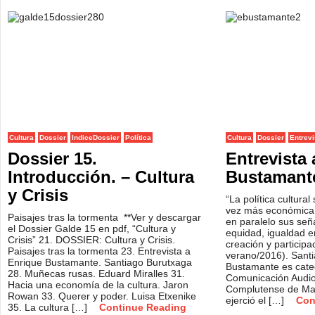
Cultura
Dossier
IndiceDossier
Política
Cultura
Dossier
Entrevi
Dossier 15.
Entrevista
Introducción. – Cultura
Bustamant
y Crisis
“La política cultura
vez más económica e
Paisajes tras la tormenta **Ver y descargar
en paralelo sus señ
el Dossier Galde 15 en pdf, “Cultura y
equidad, igualdad e
Crisis” 21. DOSSIER: Cultura y Crisis.
creación y participa
Paisajes tras la tormenta 23. Entrevista a
verano/2016). Sant
Enrique Bustamante. Santiago Burutxaga
Bustamante es cate
28. Muñecas rusas. Eduard Miralles 31.
Comunicación Audiov
Hacia una economía de la cultura. Jaron
Complutense de Mad
Rowan 33. Querer y poder. Luisa Etxenike
ejerció el […]
Con
35. La cultura […]
Continue Reading