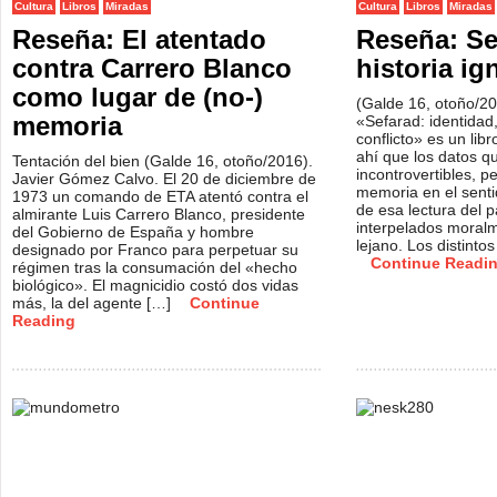
Cultura
Libros
Miradas
Cultura
Libros
Miradas
Reseña: El atentado
Reseña: Se
contra Carrero Blanco
historia ig
como lugar de (no-)
(Galde 16, otoño/2
memoria
«Sefarad: identidad
conflicto» es un libr
ahí que los datos q
Tentación del bien (Galde 16, otoño/2016).
incontrovertibles, 
Javier Gómez Calvo. El 20 de diciembre de
memoria en el senti
1973 un comando de ETA atentó contra el
de esa lectura del 
almirante Luis Carrero Blanco, presidente
interpelados moral
del Gobierno de España y hombre
lejano. Los distinto
designado por Franco para perpetuar su
Continue Readi
régimen tras la consumación del «hecho
biológico». El magnicidio costó dos vidas
más, la del agente […]
Continue
Reading