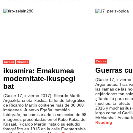
Cultura
Cultura
Miradas
Guerras cu
ikusmira: Emakumea
modernitate-ikuspegi
(Galde 17, invierno
Argonautas. Tras va
bat
las llamas de las 
dejándonos tan solo
(Galde 17, invierno 2017). Ricardo Martín.
¿Tanto lío para est
Argazkilaria eta ikuslea. El fondo fotográfico
muchos. En efecto, 
de Ricardo Martín contiene más de 80.000
2016 y muchas ilus
imágenes. Juantxo Egaña, también
largo como el Cadil
fotógrafo, ha comisariado la selección de 98
MrMarshal. Acabado
imágenes presentadas en el Kubo Kutxa del
Reading
Kusaal. Ricardo Martín instaló su estudio
fotográfico en 1915 en la calle Fuenterrabía