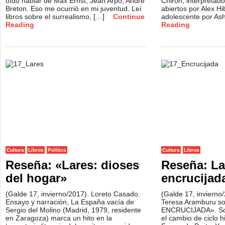
oído hablar de Max Ernst, Jean Arpo, André
Chiron; interpretad
Breton. Eso me ocurrió en mi juventud. Leí
abiertos por Alex H
libros sobre el surrealismo, […]
Continue
adolescente por As
Reading
Reading
Cultura
Libros
Política
Cultura
Libros
Reseña: «Lares: dioses
Reseña: La
del hogar»
encrucijad
(Galde 17, invierno/2017). Loreto Casado.
(Galde 17, invierno
Ensayo y narración, La España vacía de
Teresa Aramburu so
Sergio del Molino (Madrid, 1979, residente
ENCRUCIJADA». Sobr
en Zaragoza) marca un hito en la
el cambio de ciclo hi