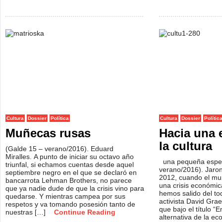
Cultura
Dossier
Política
Cultura
Dossier
Polític
Muñecas rusas
Hacia una
la cultura
(Galde 15 – verano/2016). Eduard
Miralles. A punto de iniciar su octavo año
una pequeña espec
triunfal, si echamos cuentas desde aquel
verano/2016). Jaro
septiembre negro en el que se declaró en
2012, cuando el mu
bancarrota Lehman Brothers, no parece
una crisis económic
que ya nadie dude de que la crisis vino para
hemos salido del to
quedarse. Y mientras campea por sus
activista David Grae
respetos y va tomando posesión tanto de
que bajo el título “
nuestras […]
Continue Reading
alternativa de la e