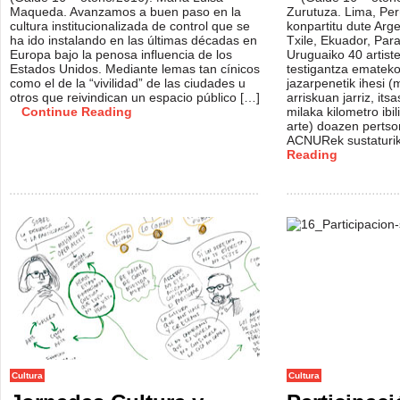
Maqueda. Avanzamos a buen paso en la
Zurutuza. Lima, Perú
cultura institucionalizada de control que se
konpartitu dute Argen
ha ido instalando en las últimas décadas en
Txile, Ekuador, Par
Europa bajo la penosa influencia de los
Uruguaiko 40 artist
Estados Unidos. Mediante lemas tan cínicos
testigantza emateko
como el de la “vivilidad” de las ciudades u
jazarpenetik ihesi (
otros que reivindican un espacio público […]
arriskuan jarriz, it
Continue Reading
milaka kilometro ibili
arte) doazen pertso
ACNURek sustaturi
Reading
Cultura
Cultura