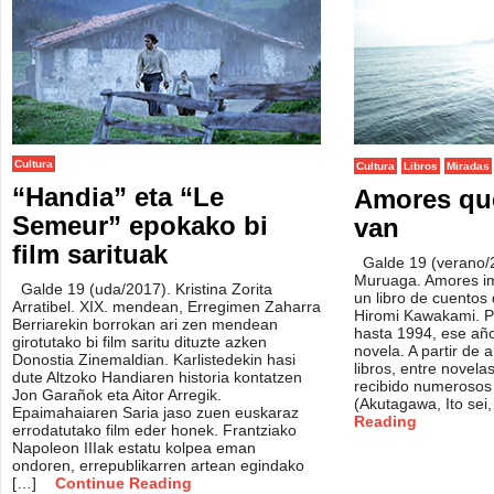
Cultura
Cultura
Libros
Miradas
“Handia” eta “Le
Amores que
Semeur” epokako bi
van
film sarituak
Galde 19 (verano/
Muruaga. Amores imp
Galde 19 (uda/2017). Kristina Zorita
un libro de cuentos 
Arratibel. XIX. mendean, Erregimen Zaharra
Hiromi Kawakami. P
Berriarekin borrokan ari zen mendean
hasta 1994, ese añ
girotutako bi film saritu dituzte azken
novela. A partir de 
Donostia Zinemaldian. Karlistedekin hasi
libros, entre novela
dute Altzoko Handiaren historia kontatzen
recibido numerosos
Jon Garañok eta Aitor Arregik.
(Akutagawa, Ito sei
Epaimahaiaren Saria jaso zuen euskaraz
Reading
errodatutako film eder honek. Frantziako
Napoleon IIIak estatu kolpea eman
ondoren, errepublikarren artean egindako
[…]
Continue Reading