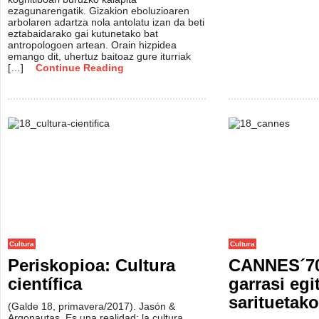
ezagunarengatik. Gizakion eboluzioaren
arbolaren adartza nola antolatu izan da beti
eztabaidarako gai kutunetako bat
antropologoen artean. Orain hizpidea
emango dit, uhertuz baitoaz gure iturriak
[…]
Continue Reading
Cultura
Cultura
Periskopioa: Cultura
CANNES´70:
científica
garrasi egi
sarituetako
(Galde 18, primavera/2017). Jasón &
Argonautas. Es una realidad: la cultura,