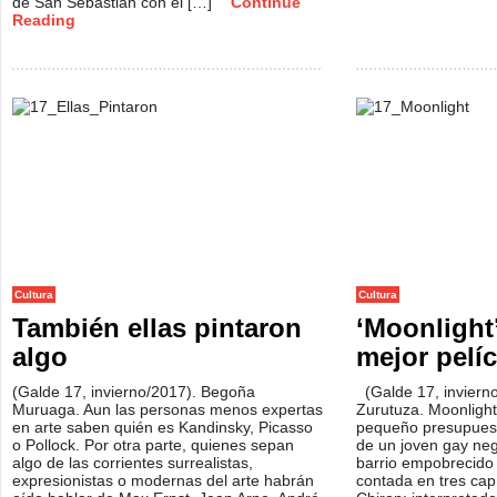
de San Sebastián con el […]
Continue
Reading
Cultura
Cultura
También ellas pintaron
‘Moonlight’
algo
mejor pelí
(Galde 17, invierno/2017). Begoña
(Galde 17, inviern
Muruaga. Aun las personas menos expertas
Zurutuza. Moonlight
en arte saben quién es Kandinsky, Picasso
pequeño presupuesto
o Pollock. Por otra parte, quienes sepan
de un joven gay ne
algo de las corrientes surrealistas,
barrio empobrecido 
expresionistas o modernas del arte habrán
contada en tres capí