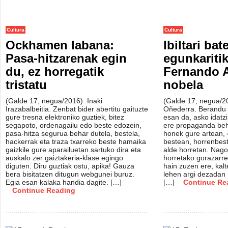
Cultura
Cultura
Ockhamen labana:
Ibiltari bat
Pasa-hitzarenak egin
egunkaritik
du, ez horregatik
Fernando 
tristatu
nobela
(Galde 17, negua/2016). Inaki
(Galde 17, negua/2
Irazabalbeitia. Zenbat bider abertitu gaituzte
Oñederra. Berandu 
gure tresna elektroniko guztiek, bitez
esan da, asko idatzi
segapoto, ordenagailu edo beste edozein,
ere propaganda beh
pasa-hitza segurua behar dutela, bestela,
honek gure artean, 
hackerrak eta traza txarreko beste hamaika
bestean, horrenbest
gaizkile gure aparailuetan sartuko dira eta
alde horretan. Nago
auskalo zer gaiztakeria-klase egingo
horretako gorazarre
diguten. Diru guztiak ostu, apika! Gauza
hain zuzen ere, kalt
bera bisitatzen ditugun webgunei buruz.
lehen argi dezadan
Egia esan kalaka handia dagite. […]
[…]
Continue Re
Continue Reading