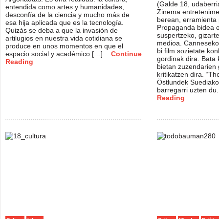
(Galde 18, udaberria
entendida como artes y humanidades,
Zinema entretenime
desconfía de la ciencia y mucho más de
berean, erramienta p
esa hija aplicada que es la tecnología.
Propaganda bidea e
Quizás se deba a que la invasión de
suspertzeko, gizart
artilugios en nuestra vida cotidiana se
medioa. Canneseko 
produce en unos momentos en que el
bi film sozietate kon
espacio social y académico […]
Continue
gordinak dira. Bata
Reading
bietan zuzendarien 
kritikatzen dira. “T
Östlundek Suediako 
barregarri uzten du
Reading