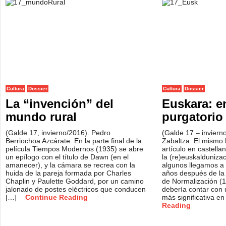
Cultura
Dossier
Cultura
Dossier
La “invención” del
Euskara: en
mundo rural
purgatorio 
(Galde 17, invierno/2016). Pedro
(Galde 17 – inviern
Berriochoa Azcárate. En la parte final de la
Zabaltza. El mismo 
película Tiempos Modernos (1935) se abre
artículo en castell
un epílogo con el título de Dawn (en el
la (re)euskalduniza
amanecer), y la cámara se recrea con la
algunos llegamos a 
huida de la pareja formada por Charles
años después de la
Chaplin y Paulette Goddard, por un camino
de Normalización (1
jalonado de postes eléctricos que conducen
debería contar con
[…]
Continue Reading
más significativa e
Reading