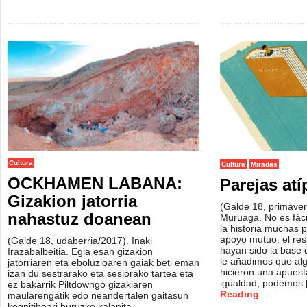
Cultura
Cultura
Miradas
OCKHAMEN LABANA:
Parejas atí
Gizakion jatorria
(Galde 18, primave
nahastuz doanean
Muruaga. No es fácil
la historia muchas p
apoyo mutuo, el res
(Galde 18, udaberria/2017). Inaki
hayan sido la base d
Irazabalbeitia. Egia esan gizakion
le añadimos que al
jatorriaren eta eboluzioaren gaiak beti eman
hicieron una apuesta
izan du sestrarako eta sesiorako tartea eta
igualdad, podemos
ez bakarrik Piltdowngo gizakiaren
Reading
maularengatik edo neandertalen gaitasun
kognitiboari buruzko kalapita