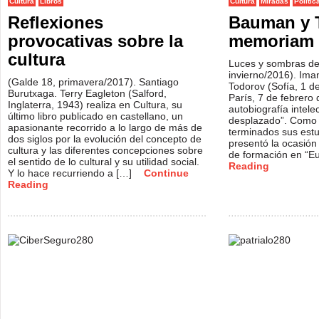
Cultura
Libros
Cultura
Miradas
Polític
Reflexiones
Bauman y 
provocativas sobre la
memoriam
cultura
Luces y sombras del
invierno/2016). Ima
(Galde 18, primavera/2017). Santiago
Todorov (Sofía, 1 
Burutxaga. Terry Eagleton (Salford,
París, 7 de febrero 
Inglaterra, 1943) realiza en Cultura, su
autobiografía intele
último libro publicado en castellano, un
desplazado”. Como é
apasionante recorrido a lo largo de más de
terminados sus estud
dos siglos por la evolución del concepto de
presentó la ocasión
cultura y las diferentes concepciones sobre
de formación en “E
el sentido de lo cultural y su utilidad social.
Reading
Y lo hace recurriendo a […]
Continue
Reading