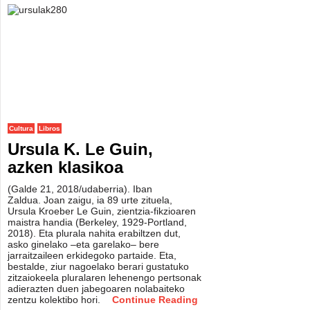
Cultura
Libros
Ursula K. Le Guin,
azken klasikoa
(Galde 21, 2018/udaberria). Iban
Zaldua. Joan zaigu, ia 89 urte zituela,
Ursula Kroeber Le Guin, zientzia-fikzioaren
maistra handia (Berkeley, 1929-Portland,
2018). Eta plurala nahita erabiltzen dut,
asko ginelako –eta garelako– bere
jarraitzaileen erkidegoko partaide. Eta,
bestalde, ziur nagoelako berari gustatuko
zitzaiokeela pluralaren lehenengo pertsonak
adierazten duen jabegoaren nolabaiteko
zentzu kolektibo hori.
Continue Reading