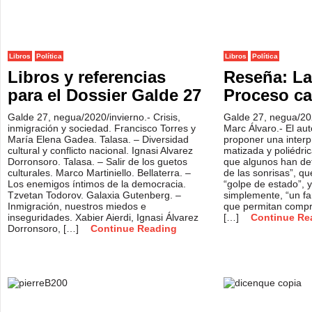
Libros
Política
Libros
Política
Libros y referencias
Reseña: La
para el Dossier Galde 27
Proceso cat
Galde 27, negua/2020/invierno.- Crisis,
Galde 27, negua/20
inmigración y sociedad. Francisco Torres y
Marc Álvaro.- El aut
María Elena Gadea. Talasa. – Diversidad
proponer una interpr
cultural y conflicto nacional. Ignasi Alvarez
matizada y poliédri
Dorronsoro. Talasa. – Salir de los guetos
que algunos han def
culturales. Marco Martiniello. Bellaterra. –
de las sonrisas”, qu
Los enemigos íntimos de la democracia.
“golpe de estado”, y
Tzvetan Todorov. Galaxia Gutenberg. –
simplemente, “un fa
Inmigración, nuestros miedos e
que permitan compr
inseguridades. Xabier Aierdi, Ignasi Álvarez
[…]
Continue Re
Dorronsoro, […]
Continue Reading