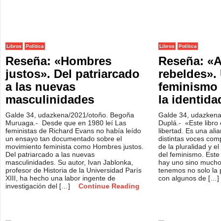
Libros
Política
Libros
Política
Reseña: «Hombres
Reseña: «A
justos». Del patriarcado
rebeldes».
a las nuevas
feminismo 
masculinidades
la identida
Galde 34, udazkena/2021/otoño. Begoña
Galde 34, udazkena
Muruaga.- Desde que en 1980 leí Las
Duplá.- «Este libro 
feministas de Richard Evans no había leído
libertad. Es una ali
un ensayo tan documentado sobre el
distintas voces com
movimiento feminista como Hombres justos.
de la pluralidad y el
Del patriarcado a las nuevas
del feminismo. Est
masculinidades. Su autor, Ivan Jablonka,
hay uno sino mucho
profesor de Historia de la Universidad París
tenemos no solo la p
XIII, ha hecho una labor ingente de
con algunos de […]
investigación del […]
Continue Reading