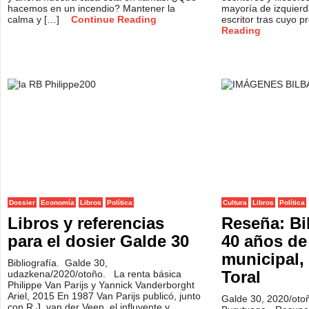
hacemos en un incendio? Mantener la
mayoría de izquierd
calma y […]
Continue Reading
escritor tras cuyo p
Reading
Dossier
Economía
Libros
Política
Cultura
Libros
Política
Libros y referencias
Reseña: Bi
para el dosier Galde 30
40 años de
municipal,
Bibliografía. Galde 30,
Toral
udazkena/2020/otoño. La renta básica
Philippe Van Parijs y Yannick Vanderborght
Ariel, 2015 En 1987 Van Parijs publicó, junto
Galde 30, 2020/oto
con R.J. van der Veen, el influyente y