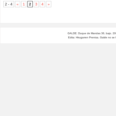
2 - 4
«
1
2
3
4
»
GALDE: Duque de Mandas 36, bajo. 200
Edita: Hirugarren Prentsa. Galde no se