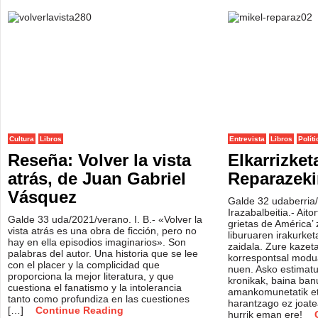
Cultura
Libros
Entrevista
Libros
Políti
Reseña: Volver la vista
Elkarrizket
atrás, de Juan Gabriel
Reparazeki
Vásquez
Galde 32 udaberria/
Irazabalbeitia.- Aito
Galde 33 uda/2021/verano. I. B.- «Volver la
grietas de América’ 
vista atrás es una obra de ficción, pero no
liburuaren irakurket
hay en ella episodios imaginarios». Son
zaidala. Zure kazeta
palabras del autor. Una historia que se lee
korrespontsal modu
con el placer y la complicidad que
nuen. Asko estimatu
proporciona la mejor literatura, y que
kronikak, baina ban
cuestiona el fanatismo y la intolerancia
amankomunetatik eta
tanto como profundiza en las cuestiones
harantzago ez joate
[…]
Continue Reading
hurrik eman ere!