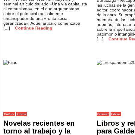
Burutxaga.- Recupe
seminal artículo titulado «Una vía capitalista
las luchas de la gen
al comunismo», en el que argumentaba
editor, coordinador e
sobre el potencial radicalmente
de la obra. Su propó
emancipador de una «renta social
memoria de las luch
garantizada». Aquel artículo comenzaba
además, interesar a 
[…]
Continue Reading
sobre la importanci
patrimonio intangib
[…]
Continue Re
Cultura
Libros
Dossier
Libros
Novelas recientes en
Libros y re
torno al trabajo y la
para Galde