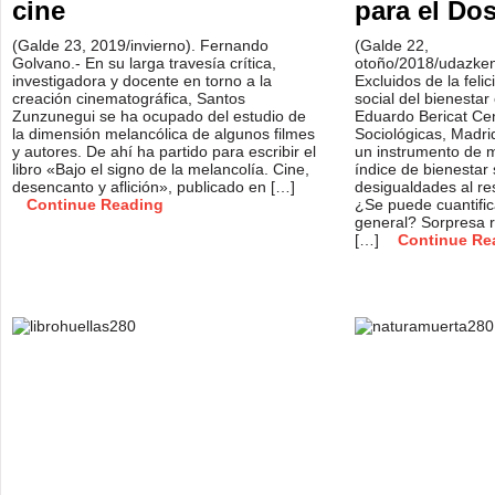
cine
para el Do
(Galde 23, 2019/invierno). Fernando
(Galde 22,
Golvano.- En su larga travesía crítica,
otoño/2018/udazkena
investigadora y docente en torno a la
Excluidos de la felic
creación cinematográfica, Santos
social del bienesta
Zunzunegui se ha ocupado del estudio de
Eduardo Bericat Cen
la dimensión melancólica de algunos filmes
Sociológicas, Madri
y autores. De ahí ha partido para escribir el
un instrumento de me
libro «Bajo el signo de la melancolía. Cine,
índice de bienestar 
desencanto y aflición», publicado en […]
desigualdades al re
Continue Reading
¿Se puede cuantifica
general? Sorpresa r
[…]
Continue Re