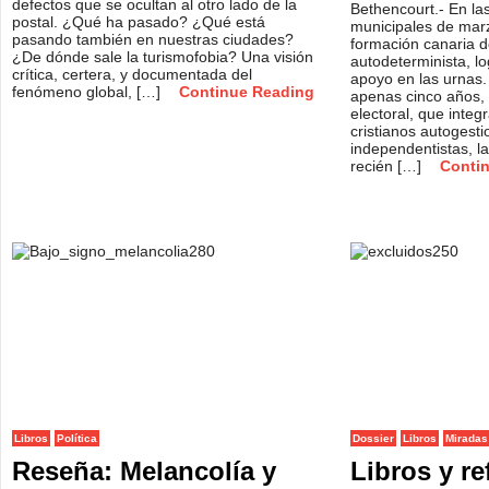
defectos que se ocultan al otro lado de la
Bethencourt.- En la
postal. ¿Qué ha pasado? ¿Qué está
municipales de marz
pasando también en nuestras ciudades?
formación canaria d
¿De dónde sale la turismofobia? Una visión
autodeterminista, lo
crítica, certera, y documentada del
apoyo en las urnas. 
fenómeno global, […]
Continue Reading
apenas cinco años, 
electoral, que inte
cristianos autogestio
independentistas, la
recién […]
Conti
Libros
Política
Dossier
Libros
Miradas
Reseña: Melancolía y
Libros y re