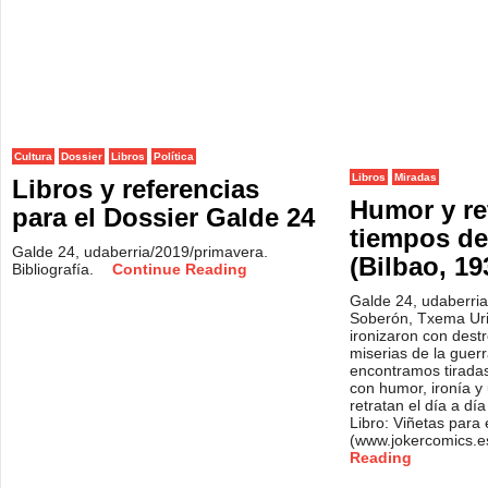
Cultura
Dossier
Libros
Política
Libros
Miradas
Libros y referencias
Humor y re
para el Dossier Galde 24
tiempos de
Galde 24, udaberria/2019/primavera.
(Bilbao, 19
Bibliografía.
Continue Reading
Galde 24, udaberria
Soberón, Txema Uria
ironizaron con destre
miserias de la guerr
encontramos tiradas
con humor, ironía y
retratan el día a dí
Libro: Viñetas para 
(www.jokercomics.e
Reading