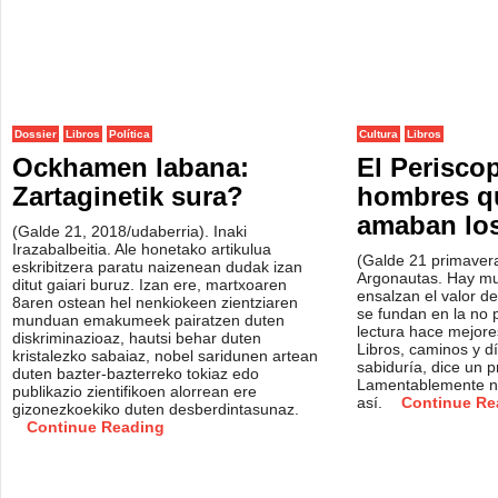
Dossier
Libros
Política
Cultura
Libros
Ockhamen labana:
El Perisco
Zartaginetik sura?
hombres q
amaban los
(Galde 21, 2018/udaberria). Inaki
Irazabalbeitia. Ale honetako artikulua
(Galde 21 primavera
eskribitzera paratu naizenean dudak izan
Argonautas. Hay mu
ditut gaiari buruz. Izan ere, martxoaren
ensalzan el valor de
8aren ostean hel nenkiokeen zientziaren
se fundan en la no 
munduan emakumeek pairatzen duten
lectura hace mejore
diskriminazioaz, hautsi behar duten
Libros, caminos y d
kristalezko sabaiaz, nobel saridunen artean
sabiduría, dice un p
duten bazter-bazterreko tokiaz edo
Lamentablemente no
publikazio zientifikoen alorrean ere
así.
Continue Re
gizonezkoekiko duten desberdintasunaz.
Continue Reading