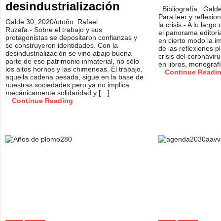
desindustrialización
Bibliografía. Gald
Para leer y reflexio
Galde 30, 2020/otoño. Rafael
la crisis.- A lo larg
Ruzafa.- Sobre el trabajo y sus
el panorama editori
protagonistas se depositaron confianzas y
en cierto modo la im
se construyeron identidades. Con la
de las reflexiones p
desindustrialización se vino abajo buena
crisis del coronaviru
parte de ese patrimonio inmaterial, no sólo
en libros, monografí
los altos hornos y las chimeneas. El trabajo,
Continue Readi
aquella cadena pesada, sigue en la base de
nuestras sociedades pero ya no implica
mecánicamente solidaridad y […]
Continue Reading