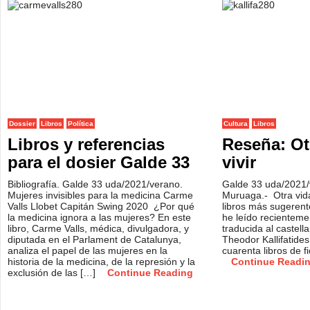
Dossier
Libros
Política
Cultura
Libros
Libros y referencias
Reseña: Ot
para el dosier Galde 33
vivir
Bibliografía. Galde 33 uda/2021/verano.
Galde 33 uda/2021
Mujeres invisibles para la medicina Carme
Muruaga.- Otra vida
Valls Llobet Capitán Swing 2020 ¿Por qué
libros más sugerent
la medicina ignora a las mujeres? En este
he leído recienteme
libro, Carme Valls, médica, divulgadora, y
traducida al castella
diputada en el Parlament de Catalunya,
Theodor Kallifatide
analiza el papel de las mujeres en la
cuarenta libros de f
historia de la medicina, de la represión y la
Continue Readi
exclusión de las […]
Continue Reading