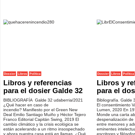
Dossier
Libros
Política
Dossier
Libros
Política
Libros y referencias
Libros y re
para el dosier Galde 32
para el dos
BIBLIOGRAFÍA Galde 32 udaberria/2021
Bibliografía. Galde 
¿Qué hacer en caso de
El consentimiento V
incendio? Manifiesto por el Green New
Lumen, 2020 En 197
Deal Emilio Santiago Muiño y Héctor Tejero
Monde una carta abi
Franco Editorial Capitán Swing, 2019 El
despenalización de 
cambio climático y la crisis ecológica se
entre menores y adu
están acelerando a un ritmo insospechado
eminentes intelectua
y ahora nuestra casa está en llamas. ¿Qué
escritores y filósof