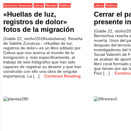
Derechos Humanos
Libros
Miradas
Política
Libros
Política
«Huellas de luz,
Cerrar el 
registros de dolor»
presente 
fotos de la migración
(Galde 22, otoño/2
Berriochoa reseña e
(Galde 22, otoño/2018/udazkena). Reseña
muerta. Usos del p
de Sabiñe Zurutuza.- «Huellas de luz,
después del terrori
registros de dolor» es un libro editado por
investigadores del In
Gakoa que nos acerca al mundo de la
Social Valentín de
inmigración y, más específicamente, al
se acaban de apunta
trabajo de seis fotógrafos que han sido
libro coral formado 
capaces de registrar su devenir y que han
que tienen por eje la
construido con ello una obra de singular
País […]
Continu
importancia. La […]
Continue Reading