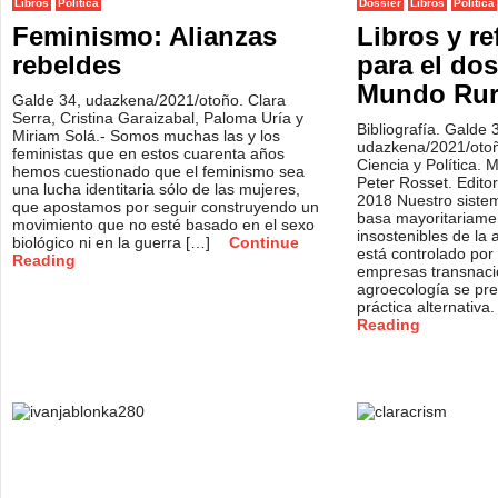
Libros
Política
Dossier
Libros
Política
Feminismo: Alianzas
Libros y re
rebeldes
para el dos
Mundo Rur
Galde 34, udazkena/2021/otoño. Clara
Serra, Cristina Garaizabal, Paloma Uría y
Bibliografía. Galde 
Miriam Solá.- Somos muchas las y los
udazkena/2021/oto
feministas que en estos cuarenta años
Ciencia y Política. M
hemos cuestionado que el feminismo sea
Peter Rosset. Editor
una lucha identitaria sólo de las mujeres,
2018 Nuestro sistem
que apostamos por seguir construyendo un
basa mayoritariamen
movimiento que no esté basado en el sexo
insostenibles de la a
biológico ni en la guerra […]
Continue
está controlado po
Reading
empresas transnacio
agroecología se pr
práctica alternativa
Reading