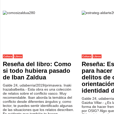
Cultura
Libros
Cultura
Libros
Reseña del libro: Como
Reseña: Es
si todo hubiera pasado
para hacer 
de Iban Zaldua
delitos de 
orientació
Galde 24, udaberria/2019/primavera. Inaki
identidad d
Irazabalbeitia.- Esta obra es una colección
de relatos sobre el conflicto vasco. Muy
recomendable. Iban aborda la temática del
Galde 24, udaberri
conflicto desde diferentes ángulos y, como
Gaizka Villar.- ¿Es l
lector, te puedes sentir identificado algunas
forma de hacer frent
de las situaciones que los relatos describen.
por OSIG? Algo que 
Es evidente que también te hacen