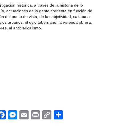
tigación histórica, a través de la historia de lo
gía, actuaciones de la gente corriente en función de
 del punto de vista, de la subjetividad, saltaba a
cios urbanos, el ocio tabernario, la vivienda obrera,
es, el anticlericalismo.
App
egram
witter
Facebook
Messenger
Email
Print
Copy
Compartir
Link