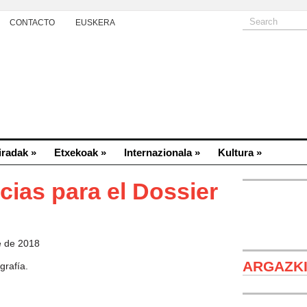
CONTACTO
EUSKERA
iradak
»
Etxekoak
»
Internazionala
»
Kultura
»
cias para el Dossier
e de 2018
ARGAZK
grafía.
Eugenia Noba