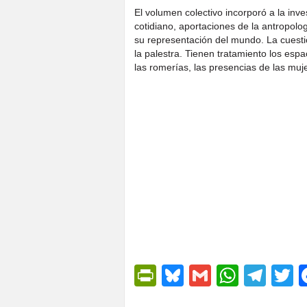
El volumen colectivo incorporó a la inves
cotidiano, aportaciones de la antropolo
su representación del mundo. La cuestión
la palestra. Tienen tratamiento los espa
las romerías, las presencias de las mujer
PrintFriendly
Bluesky
Gmail
Whats
Tel
T