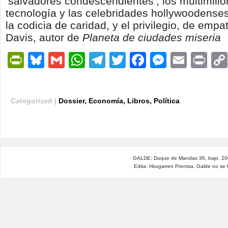
‘salvadores condescendientes’, los multimillo
tecnología y las celebridades hollywoodenses
la codicia de caridad, y el privilegio, de empa
Davis, autor de
Planeta de ciudades miseria
PrintFriendly
Bluesky
Gmail
WhatsApp
Telegram
Twitter
Facebook
Messen
Email
Pri
Categorized |
Dossier
,
Economía
,
Libros
,
Política
GALDE: Duque de Mandas 36, bajo. 200
Edita: Hirugarren Prentsa. Galde no se