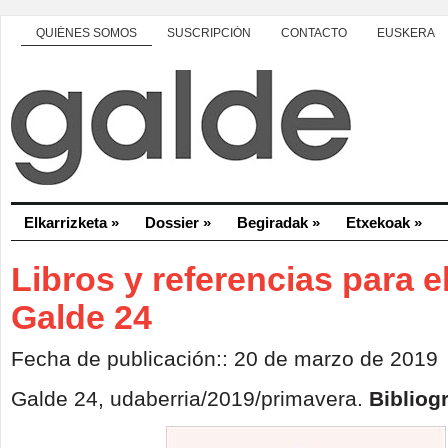
QUIÉNES SOMOS
SUSCRIPCIÓN
CONTACTO
EUSKERA
Elkarrizketa
»
Dossier
»
Begiradak
»
Etxekoak
»
Libros y referencias para e
Galde 24
Fecha de publicación:: 20 de marzo de 2019
Galde 24, udaberria/2019/primavera
.
Bibliogr