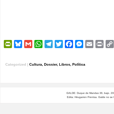
PrintFriendly
Bluesky
Gmail
WhatsApp
Telegram
Twitter
Facebook
Messen
Email
Pri
Categorized |
Cultura
,
Dossier
,
Libros
,
Política
GALDE: Duque de Mandas 36, bajo. 200
Edita: Hirugarren Prentsa. Galde no se