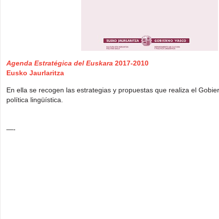
Agenda Estratégica del Euskara
2017-2010
Eusko Jaurlaritza
En ella se recogen las estrategias y propuestas que realiza el Gobi
política lingüística.
—-