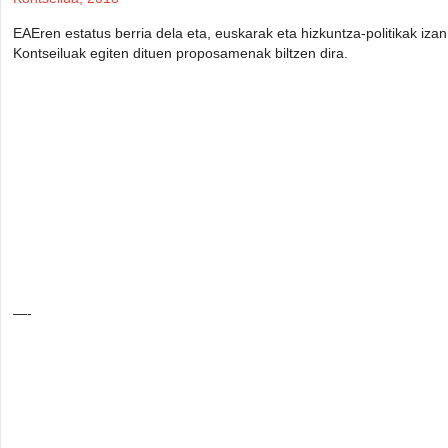
EAEren estatus berria dela eta, euskarak eta hizkuntza-politikak iza
Kontseiluak egiten dituen proposamenak biltzen dira.
—-