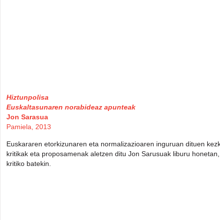
Hiztunpolisa
Euskaltasunaren norabideaz apunteak
Jon Sarasua
Pamiela, 2013
Euskararen etorkizunaren eta normalizazioaren inguruan dituen kezka
kritikak eta proposamenak aletzen ditu Jon Sarusuak liburu honetan, 
kritiko batekin.