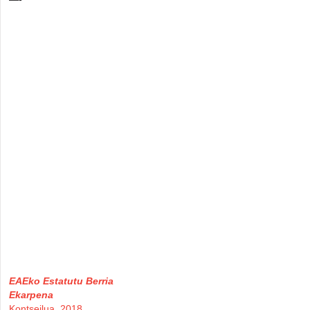
EAEko Estatutu Berria
Ekarpena
Kontseilua, 2018