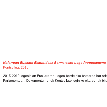
Nafarroan Euskara Eskubideak Bermatzeko Lege Proposamena
Kontseilua, 2018
2015-2019 legealdian Euskararen Legea berritzeko batzorde bat ari
Parlamentuan. Dokumentu honek Kontseiluak eginiko ekarpenak biltz
—-