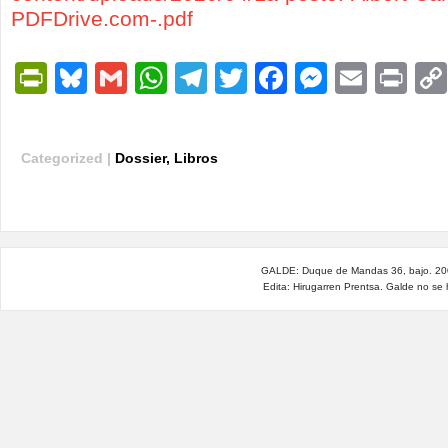
PDFDrive.com-.pdf
PrintFriendly
Bluesky
Gmail
WhatsApp
Telegram
Twitter
Facebook
Messen
Email
Pri
Categorized |
Dossier
,
Libros
GALDE: Duque de Mandas 36, bajo. 200
Edita: Hirugarren Prentsa. Galde no se