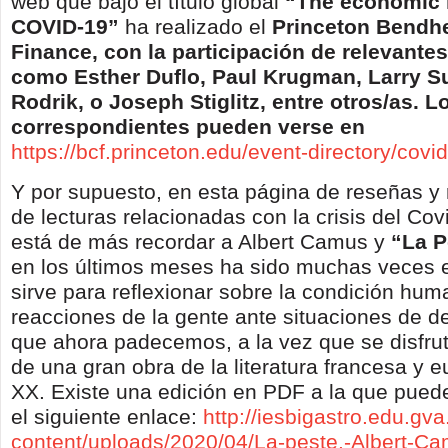
web que bajo el título global
“The economic i
COVID-19”
ha realizado el
Princeton Bendhe
Finance, con la participación de relevant
como Esther Duflo, Paul Krugman, Larry 
Rodrik, o Joseph Stiglitz, entre otros/as. L
correspondientes pueden verse en
https://bcf.princeton.edu/event-directory/covi
Y por supuesto, en esta página de reseñas y 
de lecturas relacionadas con la crisis del Co
está de más recordar a Albert Camus y
“La P
en los últimos meses ha sido muchas veces 
sirve para reflexionar sobre la condición hum
reacciones de la gente ante situaciones de d
que ahora padecemos, a la vez que se disfrut
de una gran obra de la literatura francesa y e
XX. Existe una edición en PDF a la que pued
el siguiente enlace:
http://iesbigastro.edu.gv
content/uploads/2020/04/La-peste.-Albert-C