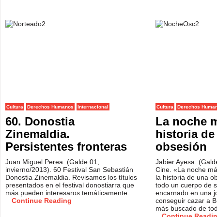
Cultura
Derechos Humanos
Internacional
Cultura
Derechos Huma
60. Donostia
La noche m
Zinemaldia.
historia de
Persistentes fronteras
obsesión
Juan Miguel Perea. (Galde 01,
Jabier Ayesa. (Gald
invierno/2013). 60 Festival San Sebastián
Cine. «La noche má
Donostia Zinemaldia. Revisamos los títulos
la historia de una o
presentados en el festival donostiarra que
todo un cuerpo de s
más pueden interesaros temáticamente.
encarnado en una jo
Continue Reading
conseguir cazar a Bi
más buscado de tod
Continue Readi