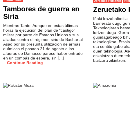
Internacional
Derechos Humanos
Inte
Tambores de guerra en
Zeruetako 
Siria
Iñaki Irazabalbeitia
barneratu dugu gure
Mientras Tanto. Aunque en estas últimas
Teknologiaren beste
horas la ejecución del plan de “castigo”
lortzen dugu. Gerr
militar por parte de Estados Unidos y sus
gupidagabeago bihu
aliados contra el régimen sirio de Bachar al-
teknologikoa. Etsaia 
Asad por su presunta utilización de armas
eta sentitu gabe a
químicas el pasado 21 de agosto a las
duen teknologia. A
afueras de Damasco parece haber entrado
eskaintzen duen tek
en un compás de espera, sin […]
baitzara zikintzen.
Continue Reading