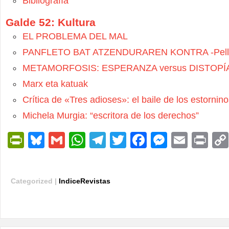
Bibliografía
Galde 52: Kultura
EL PROBLEMA DEL MAL
PANFLETO BAT ATZENDURAREN KONTRA -Pello
METAMORFOSIS: ESPERANZA versus DISTOPÍ
Marx eta katuak
Crítica de «Tres adioses»: el baile de los estornin
Michela Murgia: “escritora de los derechos”
PrintFriendly
Bluesky
Gmail
WhatsApp
Telegram
Twitter
Facebook
Messen
Email
Pri
Categorized |
IndiceRevistas