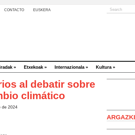
CONTACTO
EUSKERA
iradak
»
Etxekoak
»
Internazionala
»
Kultura
»
ios al debatir sobre
bio climático
e de 2024
ARGAZK
Sebastião Sa