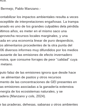
leza.
l Bermejo, Pablo Manzano.-
contabilizar los impactos ambientales resulta a veces
sceptible de interpretaciones engañosas. La trampa
ganado es uno de los grandes culpables dela pérdida
últimos años, es meter en el mismo saco una
 aprovecha recursos locales marginales, y una
sada en una economía linear de puro desperdicio,
os alimentarios procedentes de la otra punta del
006 diversos informes muy difundidos por los medios
ausante de las emisiones de efecto invernadero
nsiva, que consume forrajes de peor “calidad” cuya
e metano.
puto falaz de las emisiones ignora que desde hace
 se alimentan de pastos y otros recursos
remento de las concentraciones de GEI presentes en
 las emisiones asociadas a la ganadería extensiva
energía de los ecosistemas naturales, y se
nadera (Manzano y cols, 2024).
e las praderas, dehesas, sabanas y otros ambientes