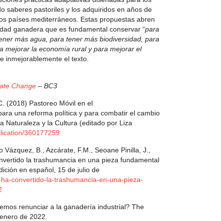
o saberes pastoriles y los adquiridos en años de
rios países mediterráneos. Estas propuestas abren
idad ganadera que es fundamental conservar “
para
tener más agua, para tener más biodiversidad, para
a mejorar la economía rural y para mejorar el
 inmejorablemente el texto.
mate Change
– BC3
. (2018) Pastoreo Móvil en el
ara una reforma política y para combatir el cambio
a Naturaleza y la Cultura (editado por Liza
blication/360177259
Vázquez, B., Azcárate, F.M., Seoane Pinilla, J.,
convertido la trashumancia en una pieza fundamental
ición en español, 15 de julio de
e-ha-convertido-la-trashumancia-en-una-pieza-
2
emos renunciar a la ganadería industrial? The
 enero de 2022.