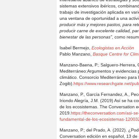
sistemas extensivos ibéricos, combinand
trabajo de investigación aplicada en va
una ventana de oportunidad a una activ
producir más y mejores pastos, para re
producir carne de excelente calidad, par
bienestar de las personas”,
como resume
Isabel Bermejo,
Ecologistas en Acción
Pablo Manzano,
Basque Centre for Cli
Manzano-Baena, P.; Salguero-Herrera, C
Mediterráneo:Argumentos y evidencias p
climático. Consorcio Mediterráneo para l
Zogib).
https://www.researchgate.net/pu
Manzano, P., García Fernandez, A., Peco 
Iriondo Alegría, J.M. (2019) Así se ha 
de los ecosistemas. The Conversation ed
2019.
https://theconversation.com/asi-s
fundamental-de-los-ecosistemas-12003
Manzano, P.; del Prado, A. (2022). ¿Pod
Conversation edición en español, 13 de