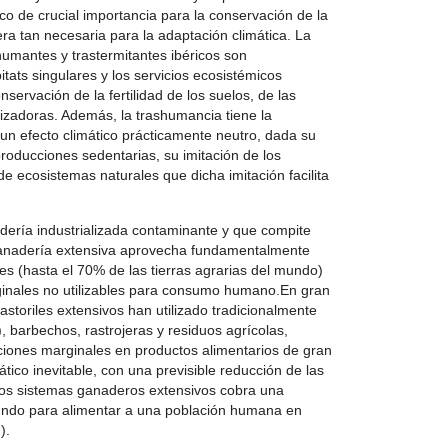
co de crucial importancia para la conservación de la
ra tan necesaria para la adaptación climática. La
humantes y trastermitantes ibéricos son
ats singulares y los servicios ecosistémicos
servación de la fertilidad de los suelos, de las
nizadoras. Además, la trashumancia tiene la
 un efecto climático prácticamente neutro, dada su
roducciones sedentarias, su imitación de los
de ecosistemas naturales que dicha imitación facilita
adería industrializada contaminante y que compite
 ganadería extensiva aprovecha fundamentalmente
es (hasta el 70% de las tierras agrarias del mundo)
rginales no utilizables para consumo humano.En gran
pastoriles extensivos han utilizado tradicionalmente
 barbechos, rastrojeras y residuos agrícolas,
ciones marginales en productos alimentarios de gran
tico inevitable, con una previsible reducción de las
 los sistemas ganaderos extensivos cobra una
mundo para alimentar a una población humana en
).