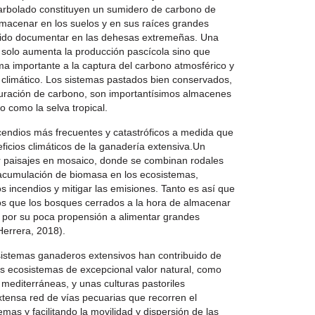
rbolado constituyen un sumidero de carbono de
macenar en los suelos y en sus raíces grandes
ido documentar en las dehesas extremeñas. Una
 solo aumenta la producción pascícola sino que
ma importante a la captura del carbono atmosférico y
o climático. Los sistemas pastados bien conservados,
aturación de carbono, son importantísimos almacenes
 como la selva tropical.
ncendios más frecuentes y catastróficos a medida que
eficios climáticos de la ganadería extensiva.Un
r paisajes en mosaico, donde se combinan rodales
a acumulación de biomasa en los ecosistemas,
os incendios y mitigar las emisiones. Tanto es así que
s que los bosques cerrados a la hora de almacenar
 por su poca propensión a alimentar grandes
errera, 2018).
 sistemas ganaderos extensivos han contribuido de
nos ecosistemas de excepcional valor natural, como
mediterráneas, y unas culturas pastoriles
extensa red de vías pecuarias que recorren el
emas y facilitando la movilidad y dispersión de las