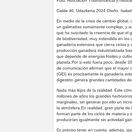
Foto: Asociación Trashumancia y natura
Galde 46, Udazkena 2024 Otoño. Isabe
En medio de la crisis de cambio global, 
un galimatías sumamente complejo, y su
que ha suscitado la creencia de que el 
de biodiversidad, muy extendida en los 
ganadería extensiva que cierra ciclos y
producción ganadera industrializada ba
que depende de energías fósiles y cultiv
planeta.Por si esto fuera poco, desde 2
de comunicación afirman que el mayor c
(GEI) es precisamente la ganadería exte
digestión genera grandes cantidades d
Nada más lejos de la realidad. Este cóm
millones de años los grandes herbívoros
marginales, sin generar por ello un inc
la atmósfera.En realidad, gran parte de
forman parte de los ciclos de materia y 
producirían igualmente sin actividad ga
Es preciso tener en cuenta, además, qu