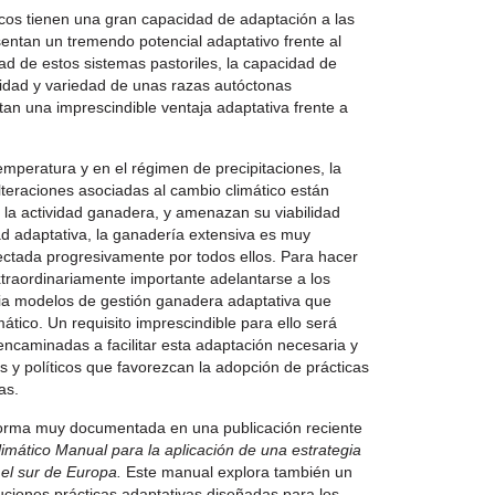
cos tienen una gran capacidad de adaptación a las
sentan un tremendo potencial adaptativo frente al
ad de estos sistemas pastoriles, la capacidad de
icidad y variedad de unas razas autóctonas
n una imprescindible ventaja adaptativa frente a
emperatura y en el régimen de precipitaciones, la
teraciones asociadas al cambio climático están
la actividad ganadera, y amenazan su viabilidad
ad adaptativa, la ganadería extensiva es muy
ectada progresivamente por todos ellos. Para hacer
xtraordinariamente importante adelantarse a los
ia modelos de gestión ganadera adaptativa que
tico. Un requisito imprescindible para ello será
encaminadas a facilitar esta adaptación necesaria y
s y políticos que favorezcan la adopción de prácticas
as.
forma muy documentada en una publicación reciente
imático Manual para la aplicación de una estrategia
 el sur de Europa.
Este manual explora también un
uciones prácticas adaptativas diseñadas para los