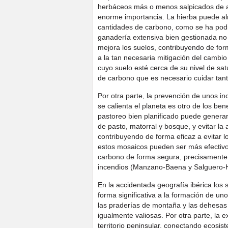
herbáceos más o menos salpicados de a
enorme importancia. La hierba puede al
cantidades de carbono, como se ha pod
ganadería extensiva bien gestionada no
mejora los suelos, contribuyendo de for
a la tan necesaria mitigación del cambi
cuyo suelo esté cerca de su nivel de s
de carbono que es necesario cuidar tanto
Por otra parte, la prevención de unos i
se calienta el planeta es otro de los ben
pastoreo bien planificado puede genera
de pasto, matorral y bosque, y evitar l
contribuyendo de forma eficaz a evitar l
estos mosaicos pueden ser más efectivo
carbono de forma segura, precisamente
incendios (Manzano-Baena y Salguero-H
En la accidentada geografía ibérica los
forma significativa a la formación de u
las praderías de montaña y las dehesas 
igualmente valiosas. Por otra parte, la 
territorio peninsular, conectando ecosist