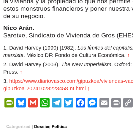
la vivienda y la propiedad lo que nos permite
estos monstruos financieros y poner nuestra 
de su negocio.
Nico Arán.
Saretxe, Sindicato de Vivienda de Gros (EHE
David Harvey (1990) [1982].
Los límites del capitali
marxista
. México DF: Fondo de Cultura Económica.
↑
David Harvey (2003).
The New Imperialism
. Oxford:
Press,
↑
https://www.diariovasco.com/gipuzkoa/viviendas-va
gipuzkoa-20241028223458-nt.html
↑
PrintFriendly
Bluesky
Gmail
WhatsApp
Telegram
Twitter
Facebook
Messen
Email
Pri
Categorized |
Dossier
,
Política