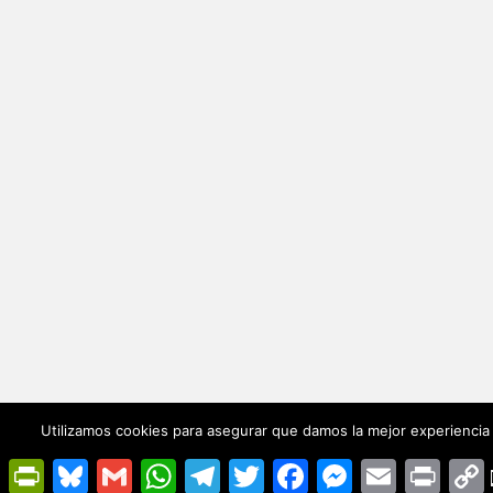
Utilizamos cookies para asegurar que damos la mejor experiencia 
PrintFriendly
Bluesky
Gmail
WhatsApp
Telegram
Twitter
Facebook
Messenger
Email
Print
L