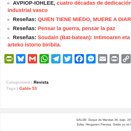
AVPIOP-IOHLEE,
cuatro décadas de dedicación
industrial vasco
Reseñas:
QUIEN TIENE MIEDO, MUERE A DIAR
Reseñas:
Pensar la guerra, pensar la paz
Reseñas:
Soudain (Bat-batean): Intimoaren eta 
arteko istorio biribila.
PrintFriendly
Bluesky
Gmail
WhatsApp
Telegram
Twitter
Facebook
Messen
Email
Pri
Categorized |
Revista
Tags |
Galde 53
GALDE: Duque de Mandas 36, bajo. 200
Edita: Hirugarren Prentsa. Galde no se