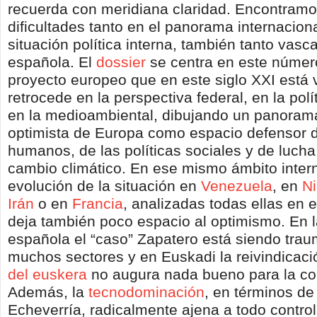
recuerda con meridiana claridad. Encontram
dificultades tanto en el panorama internacion
situación política interna, también tanto vas
española. El
dossier
se centra en este número 
proyecto europeo que en este siglo XXI está
retrocede en la perspectiva federal, en la polí
en la medioambiental, dibujando un panora
optimista de Europa como espacio defensor 
humanos, de las políticas sociales y de lucha
cambio climático. En ese mismo ámbito intern
evolución de la situación en
Venezuela
, en
N
Irán
o en
Francia
, analizadas todas ellas en 
deja también poco espacio al optimismo. En la
española el “caso” Zapatero está siendo trau
muchos sectores y en Euskadi la reivindicac
del euskera
no augura nada bueno para la con
Además, la
tecnodominación
, en términos de
Echeverría, radicalmente ajena a todo contro