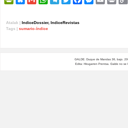
Atalak |
IndiceDossier
,
IndiceRevistas
Tags |
sumario-índice
GALDE: Duque de Mandas 36, bajo. 200
Edita: Hirugarren Prentsa. Galde no se