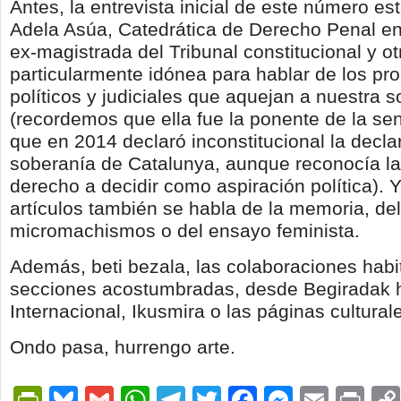
Antes, la entrevista inicial de este número es
Adela Asúa, Catedrática de Derecho Penal 
ex-magistrada del Tribunal constitucional y ot
particularmente idónea para hablar de los p
políticos y judiciales que aquejan a nuestra 
(recordemos que ella fue la ponente de la se
que en 2014 declaró inconstitucional la decla
soberanía de Catalunya, aunque reconocía la
derecho a decidir como aspiración política). 
artículos también se habla de la memoria, del
micromachismos o del ensayo feminista.
Además, beti bezala, las colaboraciones habi
secciones acostumbradas, desde Begiradak 
Internacional, Ikusmira o las páginas cultural
Ondo pasa, hurrengo arte.
PrintFriendly
Bluesky
Gmail
WhatsApp
Telegram
Twitter
Facebook
Messen
Email
Pri