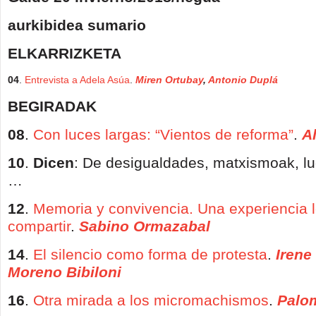
aurkibidea sumario
ELKARRIZKETA
04
.
Entrevista a Adela Asúa
.
Miren Ortubay
,
Antonio Duplá
BEGIRADAK
08
.
Con luces largas: “Vientos de reforma”
.
A
10
.
Dicen
: De desigualdades, matxismoak, lu
…
12
.
Memoria y convivencia. Una experiencia l
compartir
.
S
abino Ormazabal
14
.
El silencio como forma de protesta
.
Irene
Moreno Bibiloni
16
.
Otra mirada a los micromachismos
.
Palo