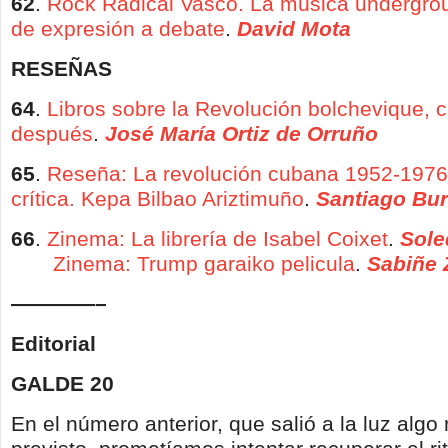
62
.
Rock Radical Vasco. La música undergroun
de expresión a debate
.
David Mota
RESEÑAS
64
.
Libros sobre la Revolución bolchevique, 
después
.
José María Ortiz de Orruño
65
.
Reseña: La revolución cubana 1952-1976
crítica. Kepa Bilbao Ariztimuño
.
Santiago Bu
66
.
Zinema: La librería de Isabel Coixet
.
Sole
Zinema: Trump garaiko pelicula
.
Sabiñe 
————–
Editorial
GALDE 20
En el número anterior, que salió a la luz algo