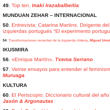
49
.
Top ten
.
Inaki Irazabalbeitia
MUNDUAN ZEHAR – INTERNACIONAL
50
.
Entrevista: Catarina Martins. Dirigente de
izquierdas portugués “El experimento portug
54
.
Transformaciones recientes de la izquierda chilena
.
Miguel Urrut
IKUSMIRA
56
.
«Enrique Martín»
.
Txema Serrano
57
.
Veinte ensayos para entender el feminis
Muruaga
KULTURA
60
.
El Periscopio: Diccionario cultural del añ
Jasón & Argonautas