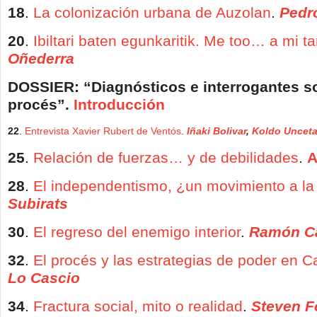
18
.
La colonización urbana de Auzolan
.
Pedr
20
.
Ibiltari baten egunkaritik. Me too… a mi t
Oñederra
DOSSIER: “Diagnósticos e interrogantes so
procés”.
Introducción
22
.
Entrevista Xavier Rubert de Ventós
.
Iñaki Bolivar
,
Koldo Uncet
25
.
Relación de fuerzas… y de debilidades
.
A
28
.
El independentismo, ¿un movimiento a la
Subirats
30
.
El regreso del enemigo interior
.
Ramón C
32
.
El procés y las estrategias de poder en C
Lo Cascio
34
.
Fractura social, mito o realidad
.
Steven Fo