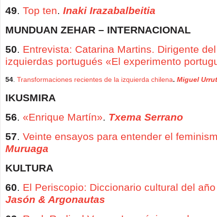
49
.
Top ten
.
Inaki Irazabalbeitia
MUNDUAN ZEHAR – INTERNACIONAL
50
.
Entrevista: Catarina Martins. Dirigente de
izquierdas portugués «El experimento portug
54
.
Transformaciones recientes de la izquierda chilena
.
Miguel Urrut
IKUSMIRA
56
.
«Enrique Martín»
.
Txema Serrano
57
.
Veinte ensayos para entender el feminis
Muruaga
KULTURA
60
.
El Periscopio: Diccionario cultural del añ
Jasón & Argonautas