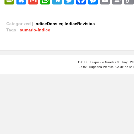
Categorized |
IndiceDossier
,
IndiceRevistas
Tags |
sumario-índice
GALDE: Duque de Mandas 36, bajo. 200
Edita: Hirugarren Prentsa. Galde no se