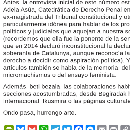
Antes, la entrevista inicial de este número es
Adela Asúa, Catedrática de Derecho Penal 
ex-magistrada del Tribunal constitucional y ot
particularmente idónea para hablar de los p
políticos y judiciales que aquejan a nuestra 
(recordemos que ella fue la ponente de la se
que en 2014 declaró inconstitucional la decla
soberanía de Catalunya, aunque reconocía la
derecho a decidir como aspiración política). 
artículos también se habla de la memoria, del
micromachismos o del ensayo feminista.
Además, beti bezala, las colaboraciones habi
secciones acostumbradas, desde Begiradak 
Internacional, Ikusmira o las páginas cultural
Ondo pasa, hurrengo arte.
PrintFriendly
Bluesky
Gmail
WhatsApp
Telegram
Twitter
Facebook
Messen
Email
Pri