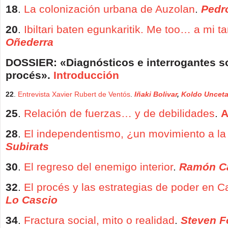
18
.
La colonización urbana de Auzolan
.
Pedr
20
.
Ibiltari baten egunkaritik. Me too… a mi t
Oñederra
DOSSIER: «Diagnósticos e interrogantes s
procés».
Introducción
22
.
Entrevista Xavier Rubert de Ventós
.
Iñaki Bolivar
,
Koldo Uncet
25
.
Relación de fuerzas… y de debilidades
.
A
28
.
El independentismo, ¿un movimiento a la
Subirats
30
.
El regreso del enemigo interior
.
Ramón C
32
.
El procés y las estrategias de poder en C
Lo Cascio
34
.
Fractura social, mito o realidad
.
Steven Fo