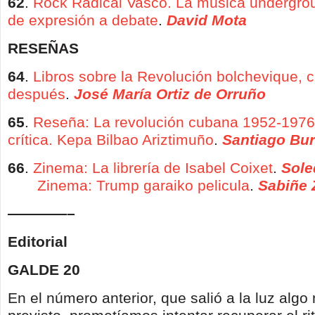
62
.
Rock Radical Vasco. La música undergroun
de expresión a debate
.
David Mota
RESEÑAS
64
.
Libros sobre la Revolución bolchevique, 
después
.
José María Ortiz de Orruño
65
.
Reseña: La revolución cubana 1952-1976
crítica. Kepa Bilbao Ariztimuño
.
Santiago Bu
66
.
Zinema: La librería de Isabel Coixet
.
Sole
Zinema: Trump garaiko pelicula
.
Sabiñe 
————–
Editorial
GALDE 20
En el número anterior, que salió a la luz algo