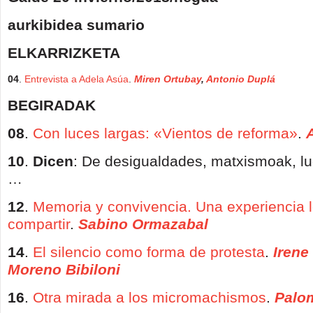
aurkibidea sumario
ELKARRIZKETA
04
.
Entrevista a Adela Asúa
.
Miren Ortubay
,
Antonio Duplá
BEGIRADAK
08
.
Con luces largas: «Vientos de reforma»
.
10
.
Dicen
: De desigualdades, matxismoak, lu
…
12
.
Memoria y convivencia. Una experiencia l
compartir
.
S
abino Ormazabal
14
.
El silencio como forma de protesta
.
Irene
Moreno Bibiloni
16
.
Otra mirada a los micromachismos
.
Palo