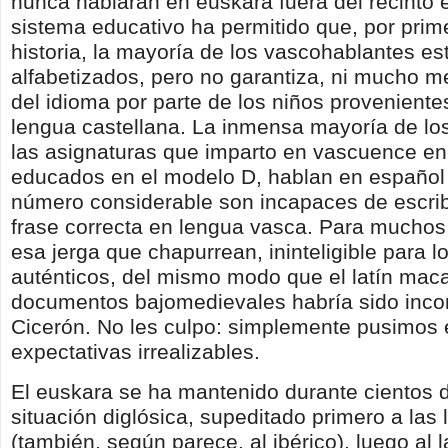
nunca hablarán en euskara fuera del recinto e
sistema educativo ha permitido que, por prim
historia, la mayoría de los vascohablantes es
alfabetizados, pero no garantiza, ni mucho m
del idioma por parte de los niños proveniente
lengua castellana. La inmensa mayoría de l
las asignaturas que imparto en vascuence en 
educados en el modelo D, hablan en español 
número considerable son incapaces de escrib
frase correcta en lengua vasca. Para muchos,
esa jerga que chapurrean, ininteligible para 
auténticos, del mismo modo que el latín maca
documentos bajomedievales habría sido inco
Cicerón. No les culpo: simplemente pusimos 
expectativas irrealizables.
El euskara se ha mantenido durante cientos 
situación diglósica, supeditado primero a las 
(también, según parece, al ibérico), luego al 