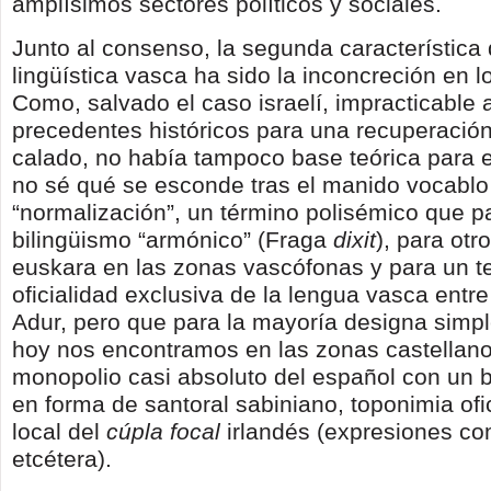
amplísimos sectores políticos y sociales.
Junto al consenso, la segunda característica d
lingüística vasca ha sido la inconcreción en l
Como, salvado el caso israelí, impracticable a
precedentes históricos para una recuperació
calado, no había tampoco base teórica para e
no sé qué se esconde tras el manido vocablo
“normalización”, un término polisémico que pa
bilingüismo “armónico” (Fraga
dixit
), para otr
euskara en las zonas vascófonas y para un t
oficialidad exclusiva de la lengua vasca entre
Adur, pero que para la mayoría designa simp
hoy nos encontramos en las zonas castellan
monopolio casi absoluto del español con un b
en forma de santoral sabiniano, toponimia ofic
local del
cúpla focal
irlandés (expresiones c
etcétera).