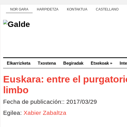
NOR GARA
HARPIDETZA
KONTAKTUA
CASTELLANO
Elkarrizketa
Txostena
Begiradak
Etxekoak
»
Int
Euskara: entre el purgatori
limbo
Fecha de publicación:: 2017/03/29
Egilea:
Xabier Zabaltza