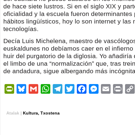
de hace siete lustros. Si en el siglo XIX y par
oficialidad y la escuela fueron determinantes p
hábitos lingüísticos, hoy lo son internet y las
tecnologías.
Decía Luis Michelena, maestro de vascólogos
euskaldunes no debíamos caer en el infierno 
huir del purgatorio de la diglosia. Yo añadirí
el limbo de una “normalización” que, tras trei
de andadura, sigue albergando más incógnita
PrintFriendly
Bluesky
Gmail
WhatsApp
Telegram
Twitter
Facebook
Messen
Email
Pri
Atalak |
Kultura
,
Txostena